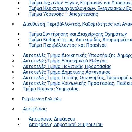
Τμήμα Τεχνικών Έργων, Κτιριακών και Υποδομώ
Τμήμα Ηλεκτρομηχανολογικών, Ενεργειακών Έρ
Τμήμα Ύδρευσης – Αποχέτευσης
Διεύθυνση Περιβάλλοντος, Καθαριότητας και Αν
Τμήμα Συντήρησης και Διαχείρισης Οχημάτων
Τμήμα Καθαριότητας, Αποκομιδής Απορριμμάτ
Τμήμα Περιβάλλοντος και Πρασίνου
Αυτοτελές Τμήμα Διοικητικής Υποστήριξης Δημάρ
Αυτοτελές Τμήμα Εσωτερικού Ελέγχου
Αυτοτελές Τμήμα Πολιτικής Προστασίας
Αυτοτελές Τμήμα Δημοτικής Αστυνομίας
Αυτοτελές Τμήμα Τοπικής Οικονομίας, Τουρισμού 
Αυτοτελές Τμήμα Κοινωνικής Προστασίας, Παιδεία
Τμήμα Νομικής Υπηρεσίας
Ενημέρωση Πολιτών
Αποφάσεις
Αποφάσεις Δημάρχου
Αποφάσεις Δημοτικού Συμβουλίου