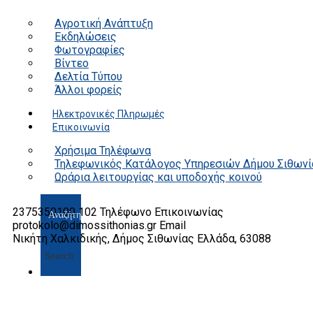
Αγροτική Ανάπτυξη
Εκδηλώσεις
Φωτογραφίες
Βίντεο
Δελτία Τύπου
Άλλοι φορείς
Ηλεκτρονικές Πληρωμές
Επικοινωνία
Χρήσιμα Τηλέφωνα
Τηλεφωνικός Κατάλογος Υπηρεσιών Δήμου Σιθωνί
Ωράρια λειτουργίας και υποδοχής κοινού
2375350100 102
Τηλέφωνο Επικοινωνίας
protokolo@dimossithonias.gr
Email
Νικήτη Χαλκιδικής, Δήμος Σιθωνίας
Ελλάδα, 63088
Search