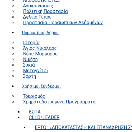
Αποφάσεις Ε.Π.Ζ.
Ανακοινώσεις
Πολιτική Προστασία
Δελτία Τύπου
Προστασία Προσωπικών Δεδομένων
Παρουσίαση Δήμου
Ιστορία
Άγιος Νικόλαος
Νέος Μαρμαράς
Νικήτη
Συκιά
Μεταγγίτσι
Σάρτη
Χρήσιμοι Σύνδεσμοι
Τουρισμός
Χρηματοδοτούμενα Προγράμματα
ΕΣΠΑ
CLLD/LEADER
ΕΡΓΟ : «ΑΠΟΚΑΤΑΣΤΑΣΗ ΚΑΙ ΕΠΑΝΑΧΡΗΣΗ ΣΥ