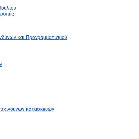
βουλίου
τροπής
ινδύνων και Προγραμματισμού
ν
επικίνδυνων κατασκευών