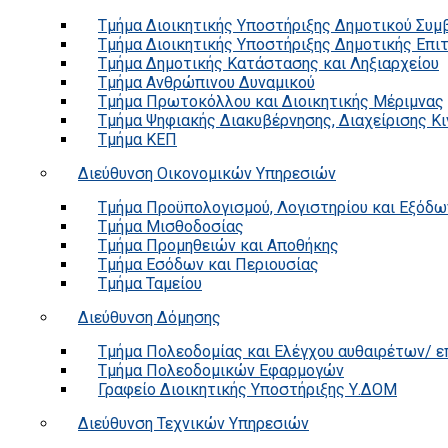
Τμήμα Διοικητικής Υποστήριξης Δημοτικού Συμ
Τμήμα Διοικητικής Υποστήριξης Δημοτικής Επι
Τμήμα Δημοτικής Κατάστασης και Ληξιαρχείου
Τμήμα Ανθρώπινου Δυναμικού
Τμήμα Πρωτοκόλλου και Διοικητικής Μέριμνας
Τμήμα Ψηφιακής Διακυβέρνησης, Διαχείρισης Κ
Τμήμα ΚΕΠ
Διεύθυνση Οικονομικών Υπηρεσιών
Τμήμα Προϋπολογισμού, Λογιστηρίου και Εξόδω
Τμήμα Μισθοδοσίας
Τμήμα Προμηθειών και Αποθήκης
Τμήμα Εσόδων και Περιουσίας
Τμήμα Ταμείου
Διεύθυνση Δόμησης
Τμήμα Πολεοδομίας και Ελέγχου αυθαιρέτων/ 
Τμήμα Πολεοδομικών Εφαρμογών
Γραφείο Διοικητικής Υποστήριξης Υ.ΔΟΜ
Διεύθυνση Τεχνικών Υπηρεσιών