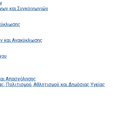
ν
γων και Συγκοινωνιών
ακύκλωσης
ων και Ανακύκλωσης
χου
και Απασχόλησης
ς, Πολιτισμού, Αθλητισμού και Δημόσιας Υγείας