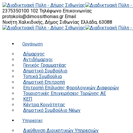
2375350100 102
Τηλέφωνο Επικοινωνίας
protokolo@dimossithonias.gr
Email
Νικήτη Χαλκιδικής, Δήμος Σιθωνίας
Ελλάδα, 63088
Οργάνωση
Δήμαρχος
Αντιδήμαρχοι
Γενικός Γραμματέας
Δημοτικό Συμβούλιο
Τοπικά Συμβούλια
Δημοτική Επιτροπή
Επιτροπή Επίλυσης Φορολογικών Διαφορών
Τουριστικές Επιχειρήσεις Τορώνης ΑΕ
ΚΕΠ
Κέντρα Κοινότητας
Δημοτικό Συμβούλιο Νέων
Υπηρεσίες
Διεύθυνση Διοικητικών Υπηρεσιών