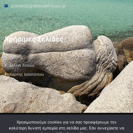
protokolo@dimossithonias.gr
Χρήσιμες Σελίδες
Αρχική
Δελτία Τύπου
Χάρτης Ιστοτόπου
Επικοινωνία
Πολιτική Προστασίας Προσωπικών Δεδομένων
–
Πολιτική Cookies
–
Χρησιμοποιούμε cookies για να σας προσφέρουμε την
Όροι Χρήσης
καλύτερη δυνατή εμπειρία στη σελίδα μας. Εάν συνεχίσετε να