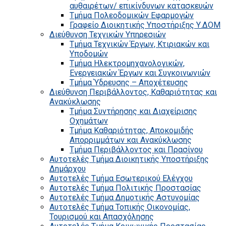
αυθαιρέτων/ επικίνδυνων κατασκευών
Τμήμα Πολεοδομικών Εφαρμογών
Γραφείο Διοικητικής Υποστήριξης Υ.ΔΟΜ
Διεύθυνση Τεχνικών Υπηρεσιών
Τμήμα Τεχνικών Έργων, Κτιριακών και
Υποδομών
Τμήμα Ηλεκτρομηχανολογικών,
Ενεργειακών Έργων και Συγκοινωνιών
Τμήμα Ύδρευσης – Αποχέτευσης
Διεύθυνση Περιβάλλοντος, Καθαριότητας και
Ανακύκλωσης
Τμήμα Συντήρησης και Διαχείρισης
Οχημάτων
Τμήμα Καθαριότητας, Αποκομιδής
Απορριμμάτων και Ανακύκλωσης
Τμήμα Περιβάλλοντος και Πρασίνου
Αυτοτελές Τμήμα Διοικητικής Υποστήριξης
Δημάρχου
Αυτοτελές Τμήμα Εσωτερικού Ελέγχου
Αυτοτελές Τμήμα Πολιτικής Προστασίας
Αυτοτελές Τμήμα Δημοτικής Αστυνομίας
Αυτοτελές Τμήμα Τοπικής Οικονομίας,
Τουρισμού και Απασχόλησης