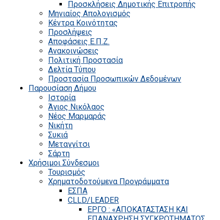
Προσκλήσεις Δημοτικής Επιτροπής
Μηνιαίος Απολογισμός
Κέντρα Κοινότητας
Προσλήψεις
Αποφάσεις Ε.Π.Ζ.
Ανακοινώσεις
Πολιτική Προστασία
Δελτία Τύπου
Προστασία Προσωπικών Δεδομένων
Παρουσίαση Δήμου
Ιστορία
Άγιος Νικόλαος
Νέος Μαρμαράς
Νικήτη
Συκιά
Μεταγγίτσι
Σάρτη
Χρήσιμοι Σύνδεσμοι
Τουρισμός
Χρηματοδοτούμενα Προγράμματα
ΕΣΠΑ
CLLD/LEADER
ΕΡΓΟ : «ΑΠΟΚΑΤΑΣΤΑΣΗ ΚΑΙ
ΕΠΑΝΑΧΡΗΣΗ ΣΥΓΚΡΟΤΗΜΑΤΟΣ