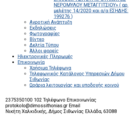
ΝΕΡΟΜΥΛΟΥ ΜΕΤΑΓΓΙΤΣΙΟΥ» ( αρ.
μελέτης 14/2020 και α/α ΕΣΗΔΗΣ:
199276 )
Αγροτική Ανάπτυξη
Εκδηλώσεις
Φωτογραφίες
Βίντεο
Δελτία Τύπου
Άλλοι φορείς
Ηλεκτρονικές Πληρωμές
Επικοινωνία
Χρήσιμα Τηλέφωνα
Τηλεφωνικός Κατάλογος Υπηρεσιών Δήμου
Σιθωνίας
Ωράρια λειτουργίας και υποδοχής κοινού
2375350100 102
Τηλέφωνο Επικοινωνίας
protokolo@dimossithonias.gr
Email
Νικήτη Χαλκιδικής, Δήμος Σιθωνίας
Ελλάδα, 63088