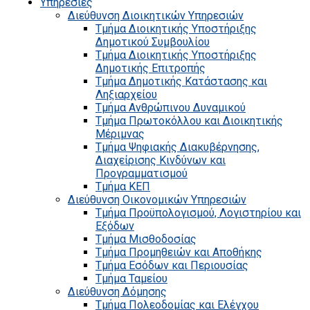
Υπηρεσίες
Διεύθυνση Διοικητικών Υπηρεσιών
Τμήμα Διοικητικής Υποστήριξης
Δημοτικού Συμβουλίου
Τμήμα Διοικητικής Υποστήριξης
Δημοτικής Επιτροπής
Τμήμα Δημοτικής Κατάστασης και
Ληξιαρχείου
Τμήμα Ανθρώπινου Δυναμικού
Τμήμα Πρωτοκόλλου και Διοικητικής
Μέριμνας
Τμήμα Ψηφιακής Διακυβέρνησης,
Διαχείρισης Κινδύνων και
Προγραμματισμού
Τμήμα ΚΕΠ
Διεύθυνση Οικονομικών Υπηρεσιών
Τμήμα Προϋπολογισμού, Λογιστηρίου και
Εξόδων
Τμήμα Μισθοδοσίας
Τμήμα Προμηθειών και Αποθήκης
Τμήμα Εσόδων και Περιουσίας
Τμήμα Ταμείου
Διεύθυνση Δόμησης
Τμήμα Πολεοδομίας και Ελέγχου