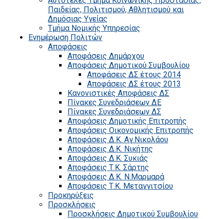
Αυτοτελές Τμήμα Κοινωνικής Προστασίας,
Παιδείας, Πολιτισμού, Αθλητισμού και
Δημόσιας Υγείας
Τμήμα Νομικής Υπηρεσίας
Ενημέρωση Πολιτών
Αποφάσεις
Αποφάσεις Δημάρχου
Αποφάσεις Δημοτικού Συμβουλίου
Αποφάσεις ΔΣ έτους 2014
Αποφάσεις ΔΣ έτους 2013
Κανονιστικές Αποφάσεις ΔΣ
Πίνακες Συνεδριάσεων ΔΕ
Πίνακες Συνεδριάσεων ΔΣ
Αποφάσεις Δημοτικής Επιτροπής
Αποφάσεις Οικονομικής Επιτροπής
Αποφάσεις Δ.Κ. Αγ.Νικολάου
Αποφάσεις Δ.Κ. Νικήτης
Αποφάσεις Δ.Κ. Συκιάς
Αποφάσεις Τ.Κ. Σάρτης
Αποφάσεις Δ.Κ. Ν.Μαρμαρά
Αποφάσεις Τ.Κ. Μεταγγιτσίου
Προκηρύξεις
Προσκλήσεις
Προσκλήσεις Δημοτικού Συμβουλίου