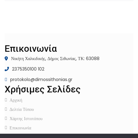
Επικοινωνία
Νικήτη Χαλκιδικής, Δήμος Σιθωνίας, ΤΚ: 63088
2375350100 102
protokolo@dimossithonias.gr
Χρήσιμες Σελίδες
Αρχική
Δελτία Τύπου
Χάρτης Ιστοτόπου
Επικοινωνία
Πολιτική Προστασίας Προσωπικών Δεδομένων
–
Πολιτική