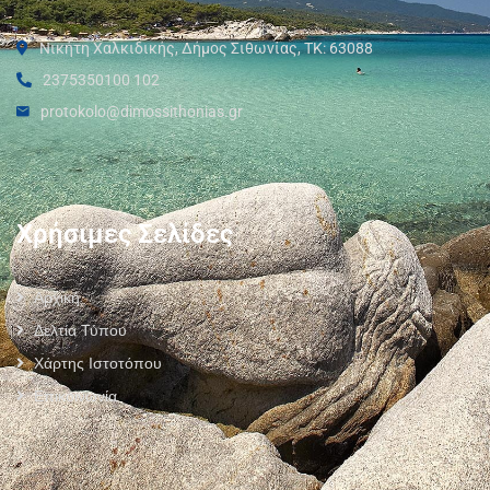
Νικήτη Χαλκιδικής, Δήμος Σιθωνίας, ΤΚ: 63088
2375350100 102
protokolo@dimossithonias.gr
Χρήσιμες Σελίδες
Αρχική
Δελτία Τύπου
Χάρτης Ιστοτόπου
Επικοινωνία