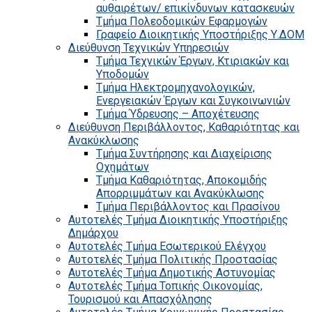
αυθαιρέτων/ επικίνδυνων κατασκευών
Τμήμα Πολεοδομικών Εφαρμογών
Γραφείο Διοικητικής Υποστήριξης Υ.ΔΟΜ
Διεύθυνση Τεχνικών Υπηρεσιών
Τμήμα Τεχνικών Έργων, Κτιριακών και
Υποδομών
Τμήμα Ηλεκτρομηχανολογικών,
Ενεργειακών Έργων και Συγκοινωνιών
Τμήμα Ύδρευσης – Αποχέτευσης
Διεύθυνση Περιβάλλοντος, Καθαριότητας και
Ανακύκλωσης
Τμήμα Συντήρησης και Διαχείρισης
Οχημάτων
Τμήμα Καθαριότητας, Αποκομιδής
Απορριμμάτων και Ανακύκλωσης
Τμήμα Περιβάλλοντος και Πρασίνου
Αυτοτελές Τμήμα Διοικητικής Υποστήριξης
Δημάρχου
Αυτοτελές Τμήμα Εσωτερικού Ελέγχου
Αυτοτελές Τμήμα Πολιτικής Προστασίας
Αυτοτελές Τμήμα Δημοτικής Αστυνομίας
Αυτοτελές Τμήμα Τοπικής Οικονομίας,
Τουρισμού και Απασχόλησης