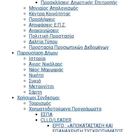
Προσκλήσεις Δημοτικής Επιτροπής
Μηνιαίος Απολογισμός
Κέντρα Κοινότητας
Προσλήψεις
Αποφάσεις Ε.Π.Ζ.
Ανακοινώσεις
Πολιτική Προστασία
Δελτία Τύπου
Προστασία Προσωπικών Δεδομένων
Παρουσίαση Δήμου
Ιστορία
Άγιος Νικόλαος
Νέος Μαρμαράς
Νικήτη
Συκιά
Μεταγγίτσι
Σάρτη
Χρήσιμοι Σύνδεσμοι
Τουρισμός
Χρηματοδοτούμενα Προγράμματα
ΕΣΠΑ
CLLD/LEADER
ΕΡΓΟ : «ΑΠΟΚΑΤΑΣΤΑΣΗ ΚΑΙ
ΕΠΑΝΑΧΡΗΣΗ ΣΥΓΚΡΟΤΗΜΑΤΟΣ