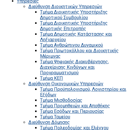
Υπηρεσίες
Διεύθυνση Διοικητικών Υπηρεσιών
Τμήμα Διοικητικής Υποστήριξης
Δημοτικού Συμβουλίου
Τμήμα Διοικητικής Υποστήριξης
Δημοτικής Επιτροπής
Τμήμα Δημοτικής Κατάστασης και
Ληξιαρχείου
Τμήμα Ανθρώπινου Δυναμικού
Τμήμα Πρωτοκόλλου και Διοικητικής
Μέριμνας
Τμήμα Ψηφιακής Διακυβέρνησης,
Διαχείρισης Κινδύνων και
Προγραμματισμού
Τμήμα ΚΕΠ
Διεύθυνση Οικονομικών Υπηρεσιών
Τμήμα Προϋπολογισμού, Λογιστηρίου και
Εξόδων
Τμήμα Μισθοδοσίας
Τμήμα Προμηθειών και Αποθήκης
Τμήμα Εσόδων και Περιουσίας
Τμήμα Ταμείου
Διεύθυνση Δόμησης
Τμήμα Πολεοδομίας και Ελέγχου