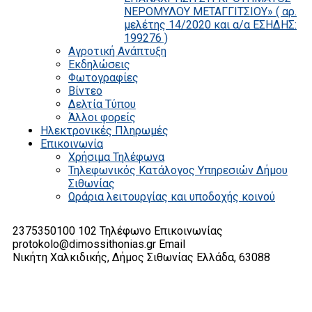
ΝΕΡΟΜΥΛΟΥ ΜΕΤΑΓΓΙΤΣΙΟΥ» ( αρ.
μελέτης 14/2020 και α/α ΕΣΗΔΗΣ:
199276 )
Αγροτική Ανάπτυξη
Εκδηλώσεις
Φωτογραφίες
Βίντεο
Δελτία Τύπου
Άλλοι φορείς
Ηλεκτρονικές Πληρωμές
Επικοινωνία
Χρήσιμα Τηλέφωνα
Τηλεφωνικός Κατάλογος Υπηρεσιών Δήμου
Σιθωνίας
Ωράρια λειτουργίας και υποδοχής κοινού
2375350100 102
Τηλέφωνο Επικοινωνίας
protokolo@dimossithonias.gr
Email
Νικήτη Χαλκιδικής, Δήμος Σιθωνίας
Ελλάδα, 63088