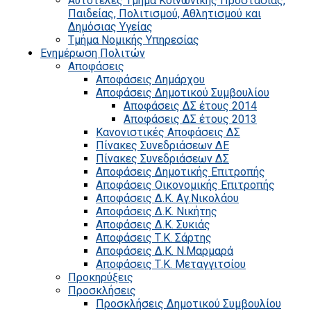
Αυτοτελές Τμήμα Κοινωνικής Προστασίας,
Παιδείας, Πολιτισμού, Αθλητισμού και
Δημόσιας Υγείας
Τμήμα Νομικής Υπηρεσίας
Ενημέρωση Πολιτών
Αποφάσεις
Αποφάσεις Δημάρχου
Αποφάσεις Δημοτικού Συμβουλίου
Αποφάσεις ΔΣ έτους 2014
Αποφάσεις ΔΣ έτους 2013
Κανονιστικές Αποφάσεις ΔΣ
Πίνακες Συνεδριάσεων ΔΕ
Πίνακες Συνεδριάσεων ΔΣ
Αποφάσεις Δημοτικής Επιτροπής
Αποφάσεις Οικονομικής Επιτροπής
Αποφάσεις Δ.Κ. Αγ.Νικολάου
Αποφάσεις Δ.Κ. Νικήτης
Αποφάσεις Δ.Κ. Συκιάς
Αποφάσεις Τ.Κ. Σάρτης
Αποφάσεις Δ.Κ. Ν.Μαρμαρά
Αποφάσεις Τ.Κ. Μεταγγιτσίου
Προκηρύξεις
Προσκλήσεις
Προσκλήσεις Δημοτικού Συμβουλίου