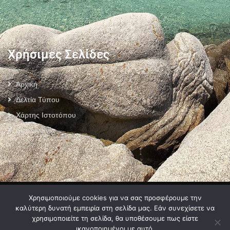
Χρήσιμες Σελίδες
Αρχική
Δελτία Τύπου
Χάρτης Ιστοτόπου
Επικοινωνία
Πολιτική Προστασίας Προσωπικών Δεδομένων
–
Πολιτική Cookies
–
Χρησιμοποιούμε cookies για να σας προσφέρουμε την
Όροι Χρήσης
καλύτερη δυνατή εμπειρία στη σελίδα μας. Εάν συνεχίσετε να
χρησιμοποιείτε τη σελίδα, θα υποθέσουμε πως είστε
ικανοποιημένοι με αυτό.