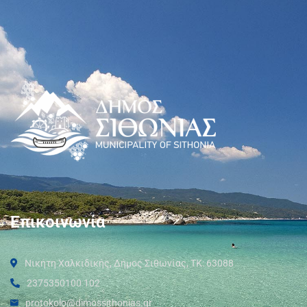
Επικοινωνία
Νικήτη Χαλκιδικής, Δήμος Σιθωνίας, ΤΚ: 63088
2375350100 102
protokolo@dimossithonias.gr