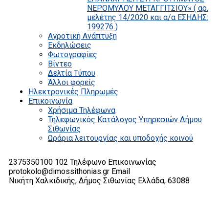
ΝΕΡΟΜΥΛΟΥ ΜΕΤΑΓΓΙΤΣΙΟΥ» ( αρ.
μελέτης 14/2020 και α/α ΕΣΗΔΗΣ:
199276 )
Αγροτική Ανάπτυξη
Εκδηλώσεις
Φωτογραφίες
Βίντεο
Δελτία Τύπου
Άλλοι φορείς
Ηλεκτρονικές Πληρωμές
Επικοινωνία
Χρήσιμα Τηλέφωνα
Τηλεφωνικός Κατάλογος Υπηρεσιών Δήμου
Σιθωνίας
Ωράρια λειτουργίας και υποδοχής κοινού
2375350100 102
Τηλέφωνο Επικοινωνίας
protokolo@dimossithonias.gr
Email
Νικήτη Χαλκιδικής, Δήμος Σιθωνίας
Ελλάδα, 63088