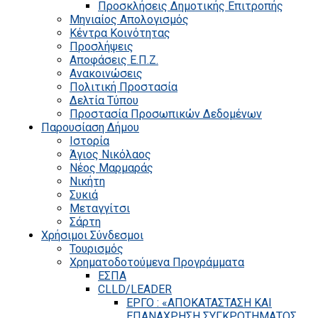
Προσκλήσεις Δημοτικής Επιτροπής
Μηνιαίος Απολογισμός
Κέντρα Κοινότητας
Προσλήψεις
Αποφάσεις Ε.Π.Ζ.
Ανακοινώσεις
Πολιτική Προστασία
Δελτία Τύπου
Προστασία Προσωπικών Δεδομένων
Παρουσίαση Δήμου
Ιστορία
Άγιος Νικόλαος
Νέος Μαρμαράς
Νικήτη
Συκιά
Μεταγγίτσι
Σάρτη
Χρήσιμοι Σύνδεσμοι
Τουρισμός
Χρηματοδοτούμενα Προγράμματα
ΕΣΠΑ
CLLD/LEADER
ΕΡΓΟ : «ΑΠΟΚΑΤΑΣΤΑΣΗ ΚΑΙ
ΕΠΑΝΑΧΡΗΣΗ ΣΥΓΚΡΟΤΗΜΑΤΟΣ