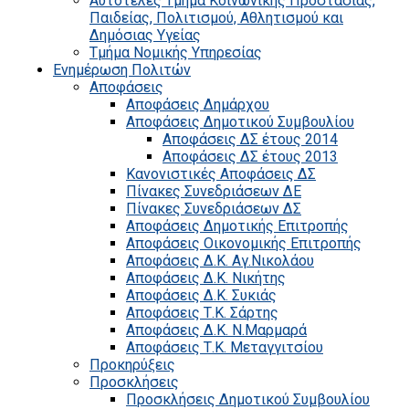
Αυτοτελές Τμήμα Κοινωνικής Προστασίας,
Παιδείας, Πολιτισμού, Αθλητισμού και
Δημόσιας Υγείας
Τμήμα Νομικής Υπηρεσίας
Ενημέρωση Πολιτών
Αποφάσεις
Αποφάσεις Δημάρχου
Αποφάσεις Δημοτικού Συμβουλίου
Αποφάσεις ΔΣ έτους 2014
Αποφάσεις ΔΣ έτους 2013
Κανονιστικές Αποφάσεις ΔΣ
Πίνακες Συνεδριάσεων ΔΕ
Πίνακες Συνεδριάσεων ΔΣ
Αποφάσεις Δημοτικής Επιτροπής
Αποφάσεις Οικονομικής Επιτροπής
Αποφάσεις Δ.Κ. Αγ.Νικολάου
Αποφάσεις Δ.Κ. Νικήτης
Αποφάσεις Δ.Κ. Συκιάς
Αποφάσεις Τ.Κ. Σάρτης
Αποφάσεις Δ.Κ. Ν.Μαρμαρά
Αποφάσεις Τ.Κ. Μεταγγιτσίου
Προκηρύξεις
Προσκλήσεις
Προσκλήσεις Δημοτικού Συμβουλίου