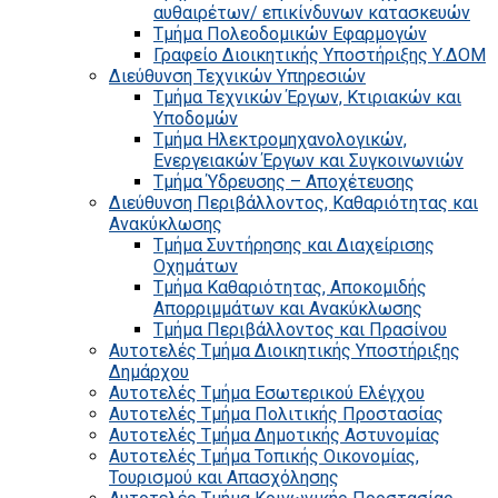
αυθαιρέτων/ επικίνδυνων κατασκευών
Τμήμα Πολεοδομικών Εφαρμογών
Γραφείο Διοικητικής Υποστήριξης Υ.ΔΟΜ
Διεύθυνση Τεχνικών Υπηρεσιών
Τμήμα Τεχνικών Έργων, Κτιριακών και
Υποδομών
Τμήμα Ηλεκτρομηχανολογικών,
Ενεργειακών Έργων και Συγκοινωνιών
Τμήμα Ύδρευσης – Αποχέτευσης
Διεύθυνση Περιβάλλοντος, Καθαριότητας και
Ανακύκλωσης
Τμήμα Συντήρησης και Διαχείρισης
Οχημάτων
Τμήμα Καθαριότητας, Αποκομιδής
Απορριμμάτων και Ανακύκλωσης
Τμήμα Περιβάλλοντος και Πρασίνου
Αυτοτελές Τμήμα Διοικητικής Υποστήριξης
Δημάρχου
Αυτοτελές Τμήμα Εσωτερικού Ελέγχου
Αυτοτελές Τμήμα Πολιτικής Προστασίας
Αυτοτελές Τμήμα Δημοτικής Αστυνομίας
Αυτοτελές Τμήμα Τοπικής Οικονομίας,
Τουρισμού και Απασχόλησης