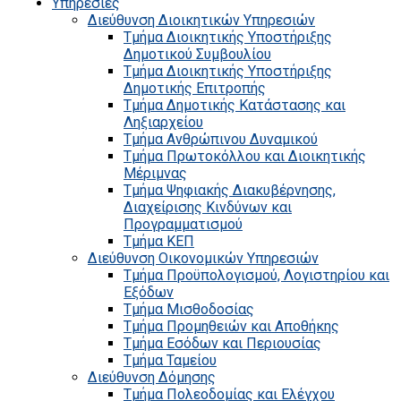
Υπηρεσίες
Διεύθυνση Διοικητικών Υπηρεσιών
Τμήμα Διοικητικής Υποστήριξης
Δημοτικού Συμβουλίου
Τμήμα Διοικητικής Υποστήριξης
Δημοτικής Επιτροπής
Τμήμα Δημοτικής Κατάστασης και
Ληξιαρχείου
Τμήμα Ανθρώπινου Δυναμικού
Τμήμα Πρωτοκόλλου και Διοικητικής
Μέριμνας
Τμήμα Ψηφιακής Διακυβέρνησης,
Διαχείρισης Κινδύνων και
Προγραμματισμού
Τμήμα ΚΕΠ
Διεύθυνση Οικονομικών Υπηρεσιών
Τμήμα Προϋπολογισμού, Λογιστηρίου και
Εξόδων
Τμήμα Μισθοδοσίας
Τμήμα Προμηθειών και Αποθήκης
Τμήμα Εσόδων και Περιουσίας
Τμήμα Ταμείου
Διεύθυνση Δόμησης
Τμήμα Πολεοδομίας και Ελέγχου