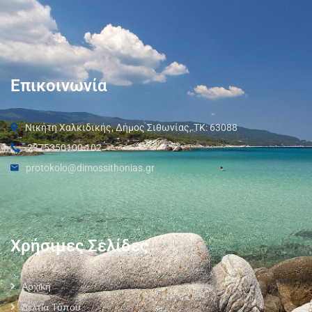
Επικοινωνία
Νικήτη Χαλκιδικής, Δήμος Σιθωνίας, ΤΚ: 63088
2375350100 102
protokolo@dimossithonias.gr
Χρήσιμες Σελίδες
Αρχική
Δελτία Τύπου