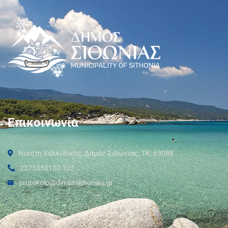
Επικοινωνία
Νικήτη Χαλκιδικής, Δήμος Σιθωνίας, ΤΚ: 63088
2375350100 102
protokolo@dimossithonias.gr