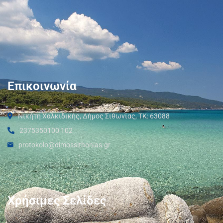
Επικοινωνία
Νικήτη Χαλκιδικής, Δήμος Σιθωνίας, ΤΚ: 63088
2375350100 102
protokolo@dimossithonias.gr
Χρήσιμες Σελίδες