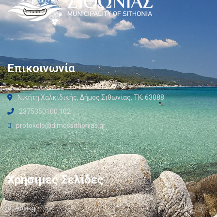
Επικοινωνία
Νικήτη Χαλκιδικής, Δήμος Σιθωνίας, ΤΚ: 63088
2375350100 102
protokolo@dimossithonias.gr
Χρήσιμες Σελίδες
Αρχική