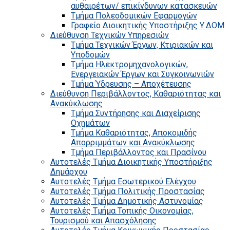
αυθαιρέτων/ επικίνδυνων κατασκευών
Τμήμα Πολεοδομικών Εφαρμογών
Γραφείο Διοικητικής Υποστήριξης Υ.ΔΟΜ
Διεύθυνση Τεχνικών Υπηρεσιών
Τμήμα Τεχνικών Έργων, Κτιριακών και
Υποδομών
Τμήμα Ηλεκτρομηχανολογικών,
Ενεργειακών Έργων και Συγκοινωνιών
Τμήμα Ύδρευσης – Αποχέτευσης
Διεύθυνση Περιβάλλοντος, Καθαριότητας και
Ανακύκλωσης
Τμήμα Συντήρησης και Διαχείρισης
Οχημάτων
Τμήμα Καθαριότητας, Αποκομιδής
Απορριμμάτων και Ανακύκλωσης
Τμήμα Περιβάλλοντος και Πρασίνου
Αυτοτελές Τμήμα Διοικητικής Υποστήριξης
Δημάρχου
Αυτοτελές Τμήμα Εσωτερικού Ελέγχου
Αυτοτελές Τμήμα Πολιτικής Προστασίας
Αυτοτελές Τμήμα Δημοτικής Αστυνομίας
Αυτοτελές Τμήμα Τοπικής Οικονομίας,
Τουρισμού και Απασχόλησης