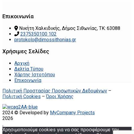
Επικοινωνία
Νικήτη Χαλκιδικής, Δήμος Σιθωνίας, ΤΚ: 63088
2375350100 102
protokolo@dimossithonias.gr
Χρήσιμες Σελίδες
Αρχική
Δελτία Τύπου
Χάρτης Ιστοτόπου
Επικοινωνία
Πολιτική Προστασίας Προσωπικών Δεδομένων
–
Πολιτική Cookies
–
Όροι Χρήσης
2024 © Developed by
MyCompany Projects
2026
.
Χρησιμοποιούμε cookies για να σας προσφέρουμε την