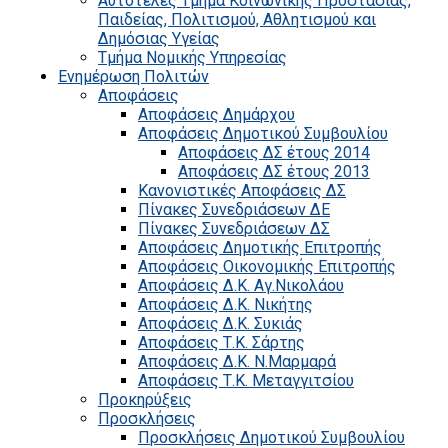
Αυτοτελές Τμήμα Κοινωνικής Προστασίας,
Παιδείας, Πολιτισμού, Αθλητισμού και
Δημόσιας Υγείας
Τμήμα Νομικής Υπηρεσίας
Ενημέρωση Πολιτών
Αποφάσεις
Αποφάσεις Δημάρχου
Αποφάσεις Δημοτικού Συμβουλίου
Αποφάσεις ΔΣ έτους 2014
Αποφάσεις ΔΣ έτους 2013
Κανονιστικές Αποφάσεις ΔΣ
Πίνακες Συνεδριάσεων ΔΕ
Πίνακες Συνεδριάσεων ΔΣ
Αποφάσεις Δημοτικής Επιτροπής
Αποφάσεις Οικονομικής Επιτροπής
Αποφάσεις Δ.Κ. Αγ.Νικολάου
Αποφάσεις Δ.Κ. Νικήτης
Αποφάσεις Δ.Κ. Συκιάς
Αποφάσεις Τ.Κ. Σάρτης
Αποφάσεις Δ.Κ. Ν.Μαρμαρά
Αποφάσεις Τ.Κ. Μεταγγιτσίου
Προκηρύξεις
Προσκλήσεις
Προσκλήσεις Δημοτικού Συμβουλίου