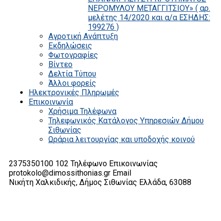
ΝΕΡΟΜΥΛΟΥ ΜΕΤΑΓΓΙΤΣΙΟΥ» ( αρ.
μελέτης 14/2020 και α/α ΕΣΗΔΗΣ:
199276 )
Αγροτική Ανάπτυξη
Εκδηλώσεις
Φωτογραφίες
Βίντεο
Δελτία Τύπου
Άλλοι φορείς
Ηλεκτρονικές Πληρωμές
Επικοινωνία
Χρήσιμα Τηλέφωνα
Τηλεφωνικός Κατάλογος Υπηρεσιών Δήμου
Σιθωνίας
Ωράρια λειτουργίας και υποδοχής κοινού
2375350100 102
Τηλέφωνο Επικοινωνίας
protokolo@dimossithonias.gr
Email
Νικήτη Χαλκιδικής, Δήμος Σιθωνίας
Ελλάδα, 63088