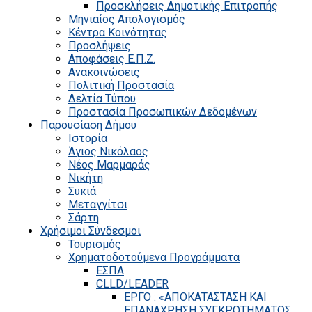
Προσκλήσεις Δημοτικής Επιτροπής
Μηνιαίος Απολογισμός
Κέντρα Κοινότητας
Προσλήψεις
Αποφάσεις Ε.Π.Ζ.
Ανακοινώσεις
Πολιτική Προστασία
Δελτία Τύπου
Προστασία Προσωπικών Δεδομένων
Παρουσίαση Δήμου
Ιστορία
Άγιος Νικόλαος
Νέος Μαρμαράς
Νικήτη
Συκιά
Μεταγγίτσι
Σάρτη
Χρήσιμοι Σύνδεσμοι
Τουρισμός
Χρηματοδοτούμενα Προγράμματα
ΕΣΠΑ
CLLD/LEADER
ΕΡΓΟ : «ΑΠΟΚΑΤΑΣΤΑΣΗ ΚΑΙ
ΕΠΑΝΑΧΡΗΣΗ ΣΥΓΚΡΟΤΗΜΑΤΟΣ