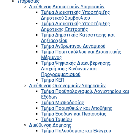
Υπηρεσίες
Διεύθυνση Διοικητικών Υπηρεσιών
Τμήμα Διοικητικής Υποστήριξης
Δημοτικού Συμβουλίου
Τμήμα Διοικητικής Υποστήριξης
Δημοτικής Επιτροπής
Τμήμα Δημοτικής Κατάστασης και
Ληξιαρχείου
Τμήμα Ανθρώπινου Δυναμικού
Τμήμα Πρωτοκόλλου και Διοικητικής
Μέριμνας
Τμήμα Ψηφιακής Διακυβέρνησης,
Διαχείρισης Κινδύνων και
Προγραμματισμού
Τμήμα ΚΕΠ
Διεύθυνση Οικονομικών Υπηρεσιών
Τμήμα Προϋπολογισμού, Λογιστηρίου και
Εξόδων
Τμήμα Μισθοδοσίας
Τμήμα Προμηθειών και Αποθήκης
Τμήμα Εσόδων και Περιουσίας
Τμήμα Ταμείου
Διεύθυνση Δόμησης
Τμήμα Πολεοδομίας και Ελέγχου