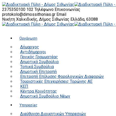
2375350100 102
Τηλέφωνο Επικοινωνίας
protokolo@dimossithonias.gr
Email
Νικήτη Χαλκιδικής, Δήμος Σιθωνίας
Ελλάδα, 63088
Οργάνωση
Δήμαρχος
Αντιδήμαρχοι
Γενικός Γραμματέας
Δημοτικό Συμβούλιο
Τοπικά Συμβούλια
Δημοτική Επιτροπή
Επιτροπή Επίλυσης Φορολογικών Διαφορών
Τουριστικές Επιχειρήσεις Τορώνης ΑΕ
ΚΕΠ
Κέντρα Κοινότητας
Δημοτικό Συμβούλιο Νέων
Υπηρεσίες
Διεύθυνση Διοικητικών Υπηρεσιών