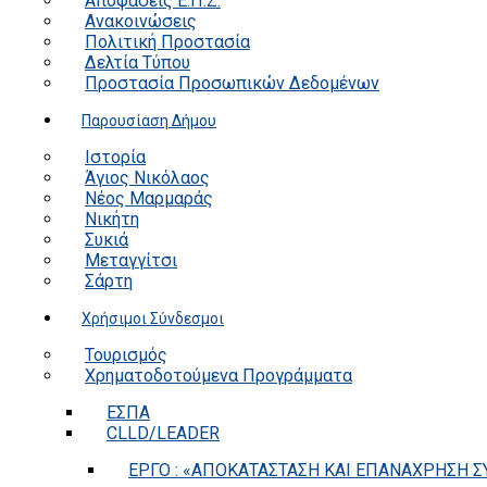
Αποφάσεις Ε.Π.Ζ.
Ανακοινώσεις
Πολιτική Προστασία
Δελτία Τύπου
Προστασία Προσωπικών Δεδομένων
Παρουσίαση Δήμου
Ιστορία
Άγιος Νικόλαος
Νέος Μαρμαράς
Νικήτη
Συκιά
Μεταγγίτσι
Σάρτη
Χρήσιμοι Σύνδεσμοι
Τουρισμός
Χρηματοδοτούμενα Προγράμματα
ΕΣΠΑ
CLLD/LEADER
ΕΡΓΟ : «ΑΠΟΚΑΤΑΣΤΑΣΗ ΚΑΙ ΕΠΑΝΑΧΡΗΣΗ ΣΥ