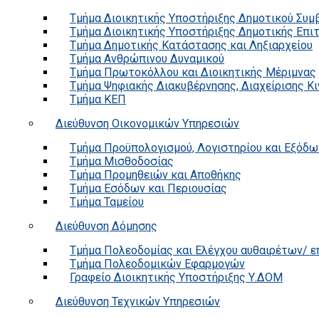
Τμήμα Διοικητικής Υποστήριξης Δημοτικού Συμ
Τμήμα Διοικητικής Υποστήριξης Δημοτικής Επι
Τμήμα Δημοτικής Κατάστασης και Ληξιαρχείου
Τμήμα Ανθρώπινου Δυναμικού
Τμήμα Πρωτοκόλλου και Διοικητικής Μέριμνας
Τμήμα Ψηφιακής Διακυβέρνησης, Διαχείρισης Κ
Τμήμα ΚΕΠ
Διεύθυνση Οικονομικών Υπηρεσιών
Τμήμα Προϋπολογισμού, Λογιστηρίου και Εξόδω
Τμήμα Μισθοδοσίας
Τμήμα Προμηθειών και Αποθήκης
Τμήμα Εσόδων και Περιουσίας
Τμήμα Ταμείου
Διεύθυνση Δόμησης
Τμήμα Πολεοδομίας και Ελέγχου αυθαιρέτων/ 
Τμήμα Πολεοδομικών Εφαρμογών
Γραφείο Διοικητικής Υποστήριξης Υ.ΔΟΜ
Διεύθυνση Τεχνικών Υπηρεσιών