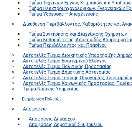
Τμήμα Τεχνικών Έργων, Κτιριακών και Υποδομώ
Τμήμα Ηλεκτρομηχανολογικών, Ενεργειακών Έρ
Τμήμα Ύδρευσης – Αποχέτευσης
Διεύθυνση Περιβάλλοντος, Καθαριότητας και Αν
Τμήμα Συντήρησης και Διαχείρισης Οχημάτων
Τμήμα Καθαριότητας, Αποκομιδής Απορριμμάτ
Τμήμα Περιβάλλοντος και Πρασίνου
Αυτοτελές Τμήμα Διοικητικής Υποστήριξης Δημάρ
Αυτοτελές Τμήμα Εσωτερικού Ελέγχου
Αυτοτελές Τμήμα Πολιτικής Προστασίας
Αυτοτελές Τμήμα Δημοτικής Αστυνομίας
Αυτοτελές Τμήμα Τοπικής Οικονομίας, Τουρισμού 
Αυτοτελές Τμήμα Κοινωνικής Προστασίας, Παιδεία
Τμήμα Νομικής Υπηρεσίας
Ενημέρωση Πολιτών
Αποφάσεις
Αποφάσεις Δημάρχου
Αποφάσεις Δημοτικού Συμβουλίου