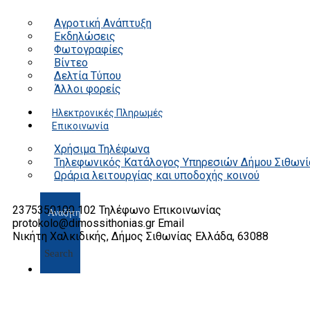
Αγροτική Ανάπτυξη
Εκδηλώσεις
Φωτογραφίες
Βίντεο
Δελτία Τύπου
Άλλοι φορείς
Ηλεκτρονικές Πληρωμές
Επικοινωνία
Χρήσιμα Τηλέφωνα
Τηλεφωνικός Κατάλογος Υπηρεσιών Δήμου Σιθωνί
Ωράρια λειτουργίας και υποδοχής κοινού
2375350100 102
Τηλέφωνο Επικοινωνίας
protokolo@dimossithonias.gr
Email
Νικήτη Χαλκιδικής, Δήμος Σιθωνίας
Ελλάδα, 63088
Search