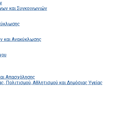
ν
γων και Συγκοινωνιών
ακύκλωσης
ων και Ανακύκλωσης
χου
και Απασχόλησης
ς, Πολιτισμού, Αθλητισμού και Δημόσιας Υγείας