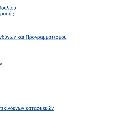
βουλίου
τροπής
ινδύνων και Προγραμματισμού
ν
επικίνδυνων κατασκευών