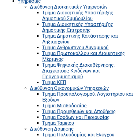
Υπηρεσίες
Διεύθυνση Διοικητικών Υπηρεσιών
Τμήμα Διοικητικής Υποστήριξης
Δημοτικού Συμβουλίου
Τμήμα Διοικητικής Υποστήριξης
Δημοτικής Επιτροπής
Τμήμα Δημοτικής Κατάστασης και
Ληξιαρχείου
Τμήμα Ανθρώπινου Δυναμικού
Τμήμα Πρωτοκόλλου και Διοικητικής
Μέριμνας
Τμήμα Ψηφιακής Διακυβέρνησης,
Διαχείρισης Κινδύνων και
Προγραμματισμού
Τμήμα ΚΕΠ
Διεύθυνση Οικονομικών Υπηρεσιών
Τμήμα Προϋπολογισμού, Λογιστηρίου και
Εξόδων
Τμήμα Μισθοδοσίας
Τμήμα Προμηθειών και Αποθήκης
Τμήμα Εσόδων και Περιουσίας
Τμήμα Ταμείου
Διεύθυνση Δόμησης
Τμήμα Πολεοδομίας και Ελέγχου