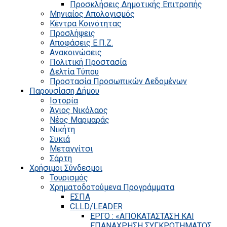
Προσκλήσεις Δημοτικής Επιτροπής
Μηνιαίος Απολογισμός
Κέντρα Κοινότητας
Προσλήψεις
Αποφάσεις Ε.Π.Ζ.
Ανακοινώσεις
Πολιτική Προστασία
Δελτία Τύπου
Προστασία Προσωπικών Δεδομένων
Παρουσίαση Δήμου
Ιστορία
Άγιος Νικόλαος
Νέος Μαρμαράς
Νικήτη
Συκιά
Μεταγγίτσι
Σάρτη
Χρήσιμοι Σύνδεσμοι
Τουρισμός
Χρηματοδοτούμενα Προγράμματα
ΕΣΠΑ
CLLD/LEADER
ΕΡΓΟ : «ΑΠΟΚΑΤΑΣΤΑΣΗ ΚΑΙ
ΕΠΑΝΑΧΡΗΣΗ ΣΥΓΚΡΟΤΗΜΑΤΟΣ