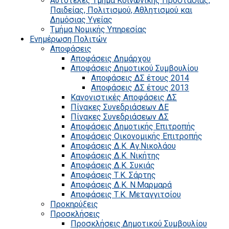
Αυτοτελές Τμήμα Κοινωνικής Προστασίας,
Παιδείας, Πολιτισμού, Αθλητισμού και
Δημόσιας Υγείας
Τμήμα Νομικής Υπηρεσίας
Ενημέρωση Πολιτών
Αποφάσεις
Αποφάσεις Δημάρχου
Αποφάσεις Δημοτικού Συμβουλίου
Αποφάσεις ΔΣ έτους 2014
Αποφάσεις ΔΣ έτους 2013
Κανονιστικές Αποφάσεις ΔΣ
Πίνακες Συνεδριάσεων ΔΕ
Πίνακες Συνεδριάσεων ΔΣ
Αποφάσεις Δημοτικής Επιτροπής
Αποφάσεις Οικονομικής Επιτροπής
Αποφάσεις Δ.Κ. Αγ.Νικολάου
Αποφάσεις Δ.Κ. Νικήτης
Αποφάσεις Δ.Κ. Συκιάς
Αποφάσεις Τ.Κ. Σάρτης
Αποφάσεις Δ.Κ. Ν.Μαρμαρά
Αποφάσεις Τ.Κ. Μεταγγιτσίου
Προκηρύξεις
Προσκλήσεις
Προσκλήσεις Δημοτικού Συμβουλίου