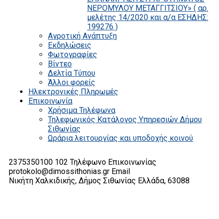
ΝΕΡΟΜΥΛΟΥ ΜΕΤΑΓΓΙΤΣΙΟΥ» ( αρ.
μελέτης 14/2020 και α/α ΕΣΗΔΗΣ:
199276 )
Αγροτική Ανάπτυξη
Εκδηλώσεις
Φωτογραφίες
Βίντεο
Δελτία Τύπου
Άλλοι φορείς
Ηλεκτρονικές Πληρωμές
Επικοινωνία
Χρήσιμα Τηλέφωνα
Τηλεφωνικός Κατάλογος Υπηρεσιών Δήμου
Σιθωνίας
Ωράρια λειτουργίας και υποδοχής κοινού
2375350100 102
Τηλέφωνο Επικοινωνίας
protokolo@dimossithonias.gr
Email
Νικήτη Χαλκιδικής, Δήμος Σιθωνίας
Ελλάδα, 63088