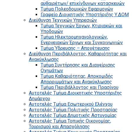
αυθαιρέτων/ επικίνδυνων κατασκευών
Τμήμα Πολεοδομικών Εφαρμογών
Γραφείο Διοικητικής Υποστήριξης Υ.ΔΟΜ
Διεύθυνση Τεχνικών Υπηρεσιών
Τμήμα Τεχνικών Έργων, Κτιριακών και
Υποδομών
Τμήμα Ηλεκτρομηχανολογικών,
Ενεργειακών Έργων και Συγκοινωνιών
Τμήμα Ύδρευσης – Αποχέτευσης
Διεύθυνση Περιβάλλοντος, Καθαριότητας και
Ανακύκλωσης
Τμήμα Συντήρησης και Διαχείρισης
Οχημάτων
Τμήμα Καθαριότητας, Αποκομιδής
Απορριμμάτων και Ανακύκλωσης
Τμήμα Περιβάλλοντος και Πρασίνου
Αυτοτελές Τμήμα Διοικητικής Υποστήριξης
Δημάρχου
Αυτοτελές Τμήμα Εσωτερικού Ελέγχου
Αυτοτελές Τμήμα Πολιτικής Προστασίας
Αυτοτελές Τμήμα Δημοτικής Αστυνομίας
Αυτοτελές Τμήμα Τοπικής Οικονομίας,
Τουρισμού και Απασχόλησης