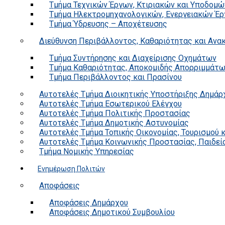
Τμήμα Τεχνικών Έργων, Κτιριακών και Υποδομώ
Τμήμα Ηλεκτρομηχανολογικών, Ενεργειακών Έρ
Τμήμα Ύδρευσης – Αποχέτευσης
Διεύθυνση Περιβάλλοντος, Καθαριότητας και Αν
Τμήμα Συντήρησης και Διαχείρισης Οχημάτων
Τμήμα Καθαριότητας, Αποκομιδής Απορριμμάτ
Τμήμα Περιβάλλοντος και Πρασίνου
Αυτοτελές Τμήμα Διοικητικής Υποστήριξης Δημάρ
Αυτοτελές Τμήμα Εσωτερικού Ελέγχου
Αυτοτελές Τμήμα Πολιτικής Προστασίας
Αυτοτελές Τμήμα Δημοτικής Αστυνομίας
Αυτοτελές Τμήμα Τοπικής Οικονομίας, Τουρισμού 
Αυτοτελές Τμήμα Κοινωνικής Προστασίας, Παιδεία
Τμήμα Νομικής Υπηρεσίας
Ενημέρωση Πολιτών
Αποφάσεις
Αποφάσεις Δημάρχου
Αποφάσεις Δημοτικού Συμβουλίου