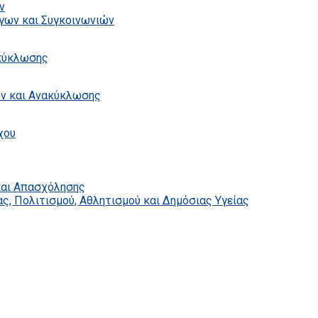
ν
γων και Συγκοινωνιών
ακύκλωσης
ων και Ανακύκλωσης
χου
και Απασχόλησης
ς, Πολιτισμού, Αθλητισμού και Δημόσιας Υγείας