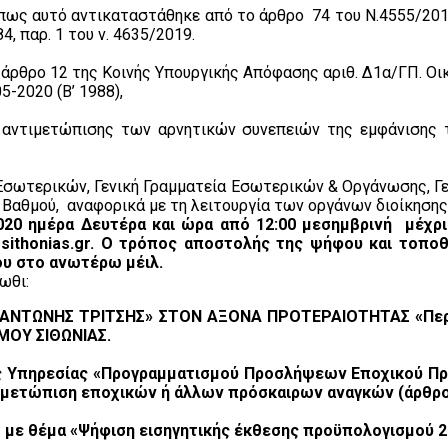
, όπως αυτό αντικαταστάθηκε από το άρθρο 74 του Ν.4555/2
, παρ. 1 του ν. 4635/2019.
ο άρθρο 12 της Κοινής Υπουργικής Απόφασης αριθ. Δ1α/ΓΠ. Οικ.
5-2020 (Β’ 1988),
 αντιμετώπισης των αρνητικών συνεπειών της εμφάνισης τ
 Εσωτερικών, Γενική Γραμματεία Εσωτερικών & Οργάνωσης, Γ
’ Βαθμού, αναφορικά με τη λειτουργία των οργάνων διοίκηση
020 ημέρα Δευτέρα και ώρα από 12:00 μεσημβρινή μέχρι 
ssithonias.gr. Ο τρόπος αποστολής της ψήφου και τοπο
υ στο ανωτέρω μέιλ.
τωθι:
«ΑΝΤΩΝΗΣ ΤΡΙΤΣΗΣ» ΣΤΟΝ ΑΞΟΝΑ ΠΡΟΤΕΡΑΙΟΤΗΤΑΣ «Περ
ΗΜΟΥ ΣΙΘΩΝΙΑΣ.
ής Υπηρεσίας «Προγραμματισμού Προσλήψεων Εποχικού Π
τιμετώπιση εποχικών ή άλλων πρόσκαιρων αναγκών (άρθρο 2
ΔΣ με θέμα «Ψήφιση εισηγητικής έκθεσης προϋπολογισμού 