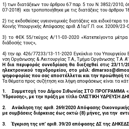
1) των διατάξεων του άρθρου 67 παρ. 5 του Ν. 3852/2010
07-2018) και τροποποιήθηκε με τις διατάξεις του άρθρου 184
2) τις εκδοθείσες υγειονομικές διατάξεις και ειδικότερα τ
Κοινής Υπουργικής Απόφασης αριθ. Δ1α/Γ.Π. οικ. 32009/23-0
3) το ΦΕΚ 55/τεύχος Α/11-03-2020 «Κατεπείγοντα μέτρα
διάδοσής τους»,
4) την αρ. 426/77233/13-11-2020 Εγκύκλιο του Υπουργείου
νση Οργάνωσης & Λειτουργίας Τ.Α., Τμήμα Οργάνωσης Τ.Α. Α
Η δια περιφοράς συνεδρίαση θα διεξαχθεί στις 23/11/2
ηλεκτρονικού ταχυδρομείου, στο μέιλ: dimarxos@dimo
ψηφοφορίας που σας αποστέλλεται και την προώθησή το
Τα θέματα προς συζήτηση και λήψη αποφάσεως είναι τα κά
1.
Συμμετοχή του Δήμου Σιθωνίας ΣΤΟ ΠΡΟΓΡΑΜΜΑ 
Ύδρευσης», με την πράξη με τίτλο ΟΛΙΣΤΙΚΗ ΥΔΡΕΥΣΗ Δ
2.
Ανάκληση της αριθ. 269/2020 Απόφασης Οικονομικ
με συμβάσεις διάρκειας έως οκτώ (8) μήνες, για την αν
3.
Έγκριση της υπ’ αριθ. 39/20 απόφασης ΔΣ της ΔΗΚΕ