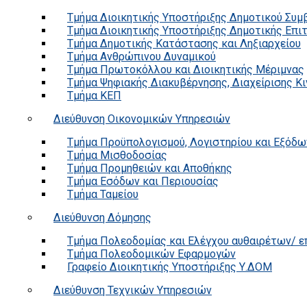
Τμήμα Διοικητικής Υποστήριξης Δημοτικού Συμ
Τμήμα Διοικητικής Υποστήριξης Δημοτικής Επι
Τμήμα Δημοτικής Κατάστασης και Ληξιαρχείου
Τμήμα Ανθρώπινου Δυναμικού
Τμήμα Πρωτοκόλλου και Διοικητικής Μέριμνας
Τμήμα Ψηφιακής Διακυβέρνησης, Διαχείρισης Κ
Τμήμα ΚΕΠ
Διεύθυνση Οικονομικών Υπηρεσιών
Τμήμα Προϋπολογισμού, Λογιστηρίου και Εξόδω
Τμήμα Μισθοδοσίας
Τμήμα Προμηθειών και Αποθήκης
Τμήμα Εσόδων και Περιουσίας
Τμήμα Ταμείου
Διεύθυνση Δόμησης
Τμήμα Πολεοδομίας και Ελέγχου αυθαιρέτων/ 
Τμήμα Πολεοδομικών Εφαρμογών
Γραφείο Διοικητικής Υποστήριξης Υ.ΔΟΜ
Διεύθυνση Τεχνικών Υπηρεσιών