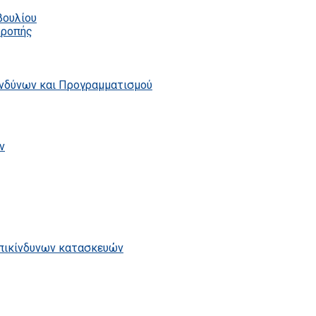
βουλίου
τροπής
ινδύνων και Προγραμματισμού
ν
επικίνδυνων κατασκευών