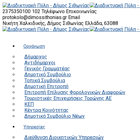
2375350100 102
Τηλέφωνο Επικοινωνίας
protokolo@dimossithonias.gr
Email
Νικήτη Χαλκιδικής, Δήμος Σιθωνίας
Ελλάδα, 63088
Οργάνωση
Δήμαρχος
Αντιδήμαρχοι
Γενικός Γραμματέας
Δημοτικό Συμβούλιο
Τοπικά Συμβούλια
Δημοτική Επιτροπή
Επιτροπή Επίλυσης Φορολογικών Διαφορών
Τουριστικές Επιχειρήσεις Τορώνης ΑΕ
ΚΕΠ
Κέντρα Κοινότητας
Δημοτικό Συμβούλιο Νέων
Υπηρεσίες
Διεύθυνση Διοικητικών Υπηρεσιών