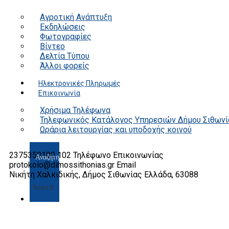
Αγροτική Ανάπτυξη
Εκδηλώσεις
Φωτογραφίες
Βίντεο
Δελτία Τύπου
Άλλοι φορείς
Ηλεκτρονικές Πληρωμές
Επικοινωνία
Χρήσιμα Τηλέφωνα
Τηλεφωνικός Κατάλογος Υπηρεσιών Δήμου Σιθωνί
Ωράρια λειτουργίας και υποδοχής κοινού
2375350100 102
Τηλέφωνο Επικοινωνίας
protokolo@dimossithonias.gr
Email
Νικήτη Χαλκιδικής, Δήμος Σιθωνίας
Ελλάδα, 63088
Search