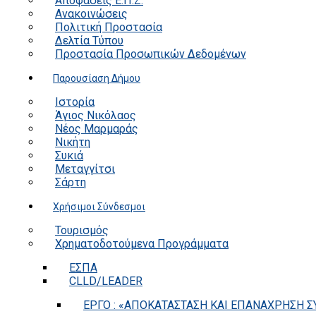
Αποφάσεις Ε.Π.Ζ.
Ανακοινώσεις
Πολιτική Προστασία
Δελτία Τύπου
Προστασία Προσωπικών Δεδομένων
Παρουσίαση Δήμου
Ιστορία
Άγιος Νικόλαος
Νέος Μαρμαράς
Νικήτη
Συκιά
Μεταγγίτσι
Σάρτη
Χρήσιμοι Σύνδεσμοι
Τουρισμός
Χρηματοδοτούμενα Προγράμματα
ΕΣΠΑ
CLLD/LEADER
ΕΡΓΟ : «ΑΠΟΚΑΤΑΣΤΑΣΗ ΚΑΙ ΕΠΑΝΑΧΡΗΣΗ ΣΥ