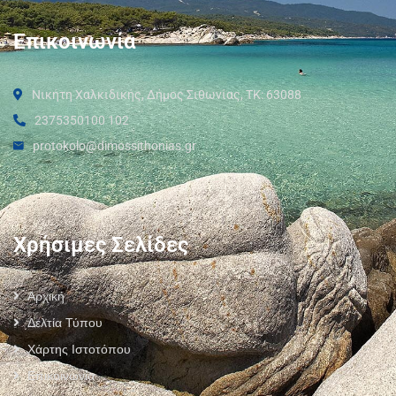
Επικοινωνία
Νικήτη Χαλκιδικής, Δήμος Σιθωνίας, ΤΚ: 63088
2375350100 102
protokolo@dimossithonias.gr
Χρήσιμες Σελίδες
Αρχική
Δελτία Τύπου
Χάρτης Ιστοτόπου
Επικοινωνία