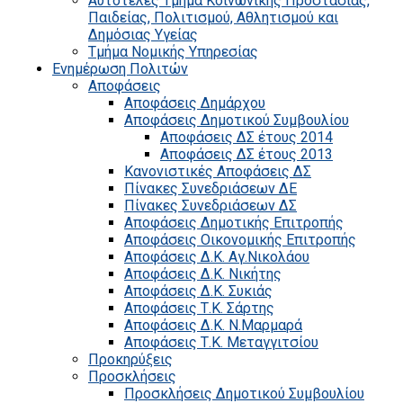
Αυτοτελές Τμήμα Κοινωνικής Προστασίας,
Παιδείας, Πολιτισμού, Αθλητισμού και
Δημόσιας Υγείας
Τμήμα Νομικής Υπηρεσίας
Ενημέρωση Πολιτών
Αποφάσεις
Αποφάσεις Δημάρχου
Αποφάσεις Δημοτικού Συμβουλίου
Αποφάσεις ΔΣ έτους 2014
Αποφάσεις ΔΣ έτους 2013
Κανονιστικές Αποφάσεις ΔΣ
Πίνακες Συνεδριάσεων ΔΕ
Πίνακες Συνεδριάσεων ΔΣ
Αποφάσεις Δημοτικής Επιτροπής
Αποφάσεις Οικονομικής Επιτροπής
Αποφάσεις Δ.Κ. Αγ.Νικολάου
Αποφάσεις Δ.Κ. Νικήτης
Αποφάσεις Δ.Κ. Συκιάς
Αποφάσεις Τ.Κ. Σάρτης
Αποφάσεις Δ.Κ. Ν.Μαρμαρά
Αποφάσεις Τ.Κ. Μεταγγιτσίου
Προκηρύξεις
Προσκλήσεις
Προσκλήσεις Δημοτικού Συμβουλίου