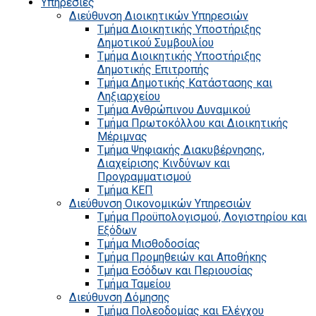
Υπηρεσίες
Διεύθυνση Διοικητικών Υπηρεσιών
Τμήμα Διοικητικής Υποστήριξης
Δημοτικού Συμβουλίου
Τμήμα Διοικητικής Υποστήριξης
Δημοτικής Επιτροπής
Τμήμα Δημοτικής Κατάστασης και
Ληξιαρχείου
Τμήμα Ανθρώπινου Δυναμικού
Τμήμα Πρωτοκόλλου και Διοικητικής
Μέριμνας
Τμήμα Ψηφιακής Διακυβέρνησης,
Διαχείρισης Κινδύνων και
Προγραμματισμού
Τμήμα ΚΕΠ
Διεύθυνση Οικονομικών Υπηρεσιών
Τμήμα Προϋπολογισμού, Λογιστηρίου και
Εξόδων
Τμήμα Μισθοδοσίας
Τμήμα Προμηθειών και Αποθήκης
Τμήμα Εσόδων και Περιουσίας
Τμήμα Ταμείου
Διεύθυνση Δόμησης
Τμήμα Πολεοδομίας και Ελέγχου