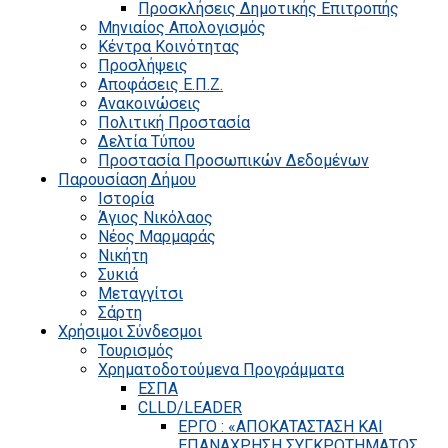
Προσκλήσεις Δημοτικής Επιτροπής
Μηνιαίος Απολογισμός
Κέντρα Κοινότητας
Προσλήψεις
Αποφάσεις Ε.Π.Ζ.
Ανακοινώσεις
Πολιτική Προστασία
Δελτία Τύπου
Προστασία Προσωπικών Δεδομένων
Παρουσίαση Δήμου
Ιστορία
Άγιος Νικόλαος
Νέος Μαρμαράς
Νικήτη
Συκιά
Μεταγγίτσι
Σάρτη
Χρήσιμοι Σύνδεσμοι
Τουρισμός
Χρηματοδοτούμενα Προγράμματα
ΕΣΠΑ
CLLD/LEADER
ΕΡΓΟ : «ΑΠΟΚΑΤΑΣΤΑΣΗ ΚΑΙ
ΕΠΑΝΑΧΡΗΣΗ ΣΥΓΚΡΟΤΗΜΑΤΟΣ