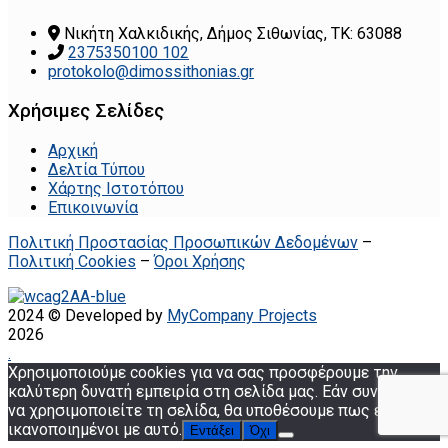
Νικήτη Χαλκιδικής, Δήμος Σιθωνίας, ΤΚ: 63088
2375350100 102
protokolo@dimossithonias.gr
Χρήσιμες Σελίδες
Αρχική
Δελτία Τύπου
Χάρτης Ιστοτόπου
Επικοινωνία
Πολιτική Προστασίας Προσωπικών Δεδομένων
–
Πολιτική Cookies
–
Όροι Χρήσης
2024 © Developed by
MyCompany Projects
2026
.
Χρησιμοποιούμε cookies για να σας προσφέρουμε την
καλύτερη δυνατή εμπειρία στη σελίδα μας. Εάν συνεχίσετε
να χρησιμοποιείτε τη σελίδα, θα υποθέσουμε πως είστε
ικανοποιημένοι με αυτό.
Εντάξει
Όχι