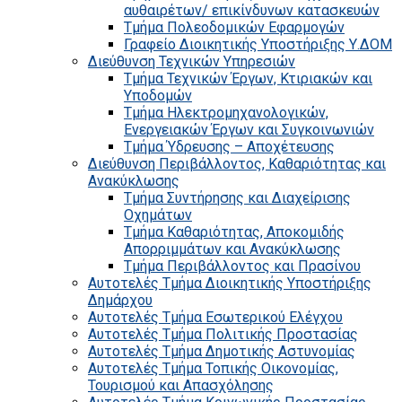
αυθαιρέτων/ επικίνδυνων κατασκευών
Τμήμα Πολεοδομικών Εφαρμογών
Γραφείο Διοικητικής Υποστήριξης Υ.ΔΟΜ
Διεύθυνση Τεχνικών Υπηρεσιών
Τμήμα Τεχνικών Έργων, Κτιριακών και
Υποδομών
Τμήμα Ηλεκτρομηχανολογικών,
Ενεργειακών Έργων και Συγκοινωνιών
Τμήμα Ύδρευσης – Αποχέτευσης
Διεύθυνση Περιβάλλοντος, Καθαριότητας και
Ανακύκλωσης
Τμήμα Συντήρησης και Διαχείρισης
Οχημάτων
Τμήμα Καθαριότητας, Αποκομιδής
Απορριμμάτων και Ανακύκλωσης
Τμήμα Περιβάλλοντος και Πρασίνου
Αυτοτελές Τμήμα Διοικητικής Υποστήριξης
Δημάρχου
Αυτοτελές Τμήμα Εσωτερικού Ελέγχου
Αυτοτελές Τμήμα Πολιτικής Προστασίας
Αυτοτελές Τμήμα Δημοτικής Αστυνομίας
Αυτοτελές Τμήμα Τοπικής Οικονομίας,
Τουρισμού και Απασχόλησης