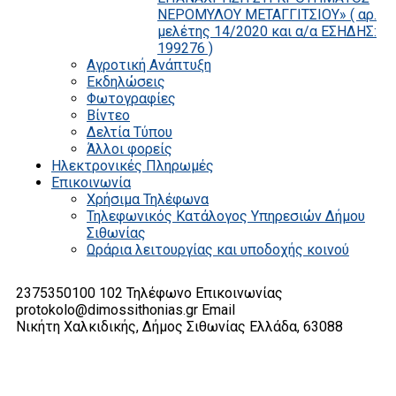
ΝΕΡΟΜΥΛΟΥ ΜΕΤΑΓΓΙΤΣΙΟΥ» ( αρ.
μελέτης 14/2020 και α/α ΕΣΗΔΗΣ:
199276 )
Αγροτική Ανάπτυξη
Εκδηλώσεις
Φωτογραφίες
Βίντεο
Δελτία Τύπου
Άλλοι φορείς
Ηλεκτρονικές Πληρωμές
Επικοινωνία
Χρήσιμα Τηλέφωνα
Τηλεφωνικός Κατάλογος Υπηρεσιών Δήμου
Σιθωνίας
Ωράρια λειτουργίας και υποδοχής κοινού
2375350100 102
Τηλέφωνο Επικοινωνίας
protokolo@dimossithonias.gr
Email
Νικήτη Χαλκιδικής, Δήμος Σιθωνίας
Ελλάδα, 63088