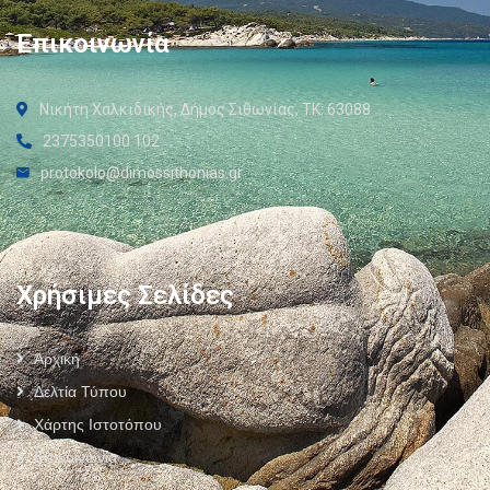
Επικοινωνία
Νικήτη Χαλκιδικής, Δήμος Σιθωνίας, ΤΚ: 63088
2375350100 102
protokolo@dimossithonias.gr
Χρήσιμες Σελίδες
Αρχική
Δελτία Τύπου
Χάρτης Ιστοτόπου
Επικοινωνία