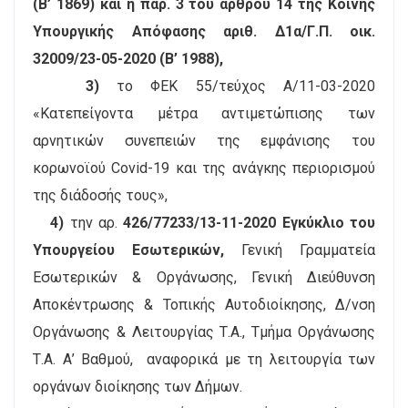
(Β’ 1869) και η παρ. 3 του άρθρου 14 της Κοινής
Υπουργικής Απόφασης αριθ. Δ1α/Γ.Π. οικ.
32009/23-05-2020 (Β’ 1988),
3)
το ΦΕΚ 55/τεύχος Α/11-03-2020
«Κατεπείγοντα μέτρα αντιμετώπισης των
αρνητικών συνεπειών της εμφάνισης του
κορωνοϊού Covid-19 και της ανάγκης περιορισμού
της διάδοσής τους»,
4)
την αρ.
426/77233/13-11-2020 Εγκύκλιο του
Υπουργείου Εσωτερικών,
Γενική Γραμματεία
Εσωτερικών & Οργάνωσης, Γενική Διεύθυνση
Αποκέντρωσης & Τοπικής Αυτοδιοίκησης, Δ/νση
Οργάνωσης & Λειτουργίας Τ.Α., Τμήμα Οργάνωσης
Τ.Α. Α’ Βαθμού, αναφορικά με τη λειτουργία των
οργάνων διοίκησης των Δήμων.