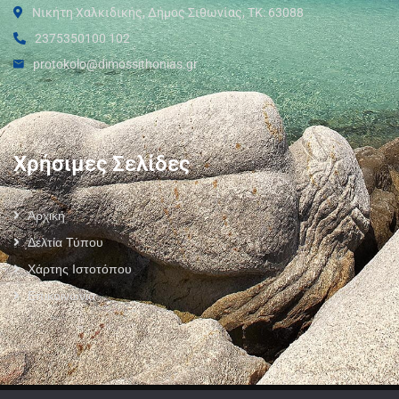
Νικήτη Χαλκιδικής, Δήμος Σιθωνίας, ΤΚ: 63088
2375350100 102
protokolo@dimossithonias.gr
Χρήσιμες Σελίδες
Αρχική
Δελτία Τύπου
Χάρτης Ιστοτόπου
Επικοινωνία