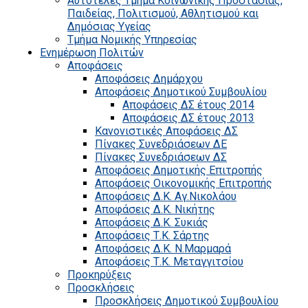
Αυτοτελές Τμήμα Κοινωνικής Προστασίας,
Παιδείας, Πολιτισμού, Αθλητισμού και
Δημόσιας Υγείας
Τμήμα Νομικής Υπηρεσίας
Ενημέρωση Πολιτών
Αποφάσεις
Αποφάσεις Δημάρχου
Αποφάσεις Δημοτικού Συμβουλίου
Αποφάσεις ΔΣ έτους 2014
Αποφάσεις ΔΣ έτους 2013
Κανονιστικές Αποφάσεις ΔΣ
Πίνακες Συνεδριάσεων ΔΕ
Πίνακες Συνεδριάσεων ΔΣ
Αποφάσεις Δημοτικής Επιτροπής
Αποφάσεις Οικονομικής Επιτροπής
Αποφάσεις Δ.Κ. Αγ.Νικολάου
Αποφάσεις Δ.Κ. Νικήτης
Αποφάσεις Δ.Κ. Συκιάς
Αποφάσεις Τ.Κ. Σάρτης
Αποφάσεις Δ.Κ. Ν.Μαρμαρά
Αποφάσεις Τ.Κ. Μεταγγιτσίου
Προκηρύξεις
Προσκλήσεις
Προσκλήσεις Δημοτικού Συμβουλίου