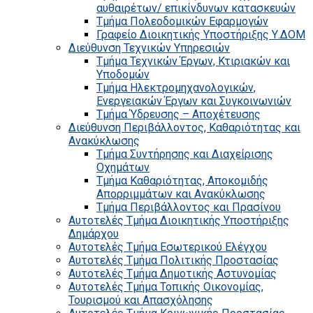
αυθαιρέτων/ επικίνδυνων κατασκευών
Τμήμα Πολεοδομικών Εφαρμογών
Γραφείο Διοικητικής Υποστήριξης Υ.ΔΟΜ
Διεύθυνση Τεχνικών Υπηρεσιών
Τμήμα Τεχνικών Έργων, Κτιριακών και
Υποδομών
Τμήμα Ηλεκτρομηχανολογικών,
Ενεργειακών Έργων και Συγκοινωνιών
Τμήμα Ύδρευσης – Αποχέτευσης
Διεύθυνση Περιβάλλοντος, Καθαριότητας και
Ανακύκλωσης
Τμήμα Συντήρησης και Διαχείρισης
Οχημάτων
Τμήμα Καθαριότητας, Αποκομιδής
Απορριμμάτων και Ανακύκλωσης
Τμήμα Περιβάλλοντος και Πρασίνου
Αυτοτελές Τμήμα Διοικητικής Υποστήριξης
Δημάρχου
Αυτοτελές Τμήμα Εσωτερικού Ελέγχου
Αυτοτελές Τμήμα Πολιτικής Προστασίας
Αυτοτελές Τμήμα Δημοτικής Αστυνομίας
Αυτοτελές Τμήμα Τοπικής Οικονομίας,
Τουρισμού και Απασχόλησης