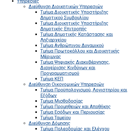
Υπηρεσίες
Διεύθυνση Διοικητικών Υπηρεσιών
Τμήμα Διοικητικής Υποστήριξης
Δημοτικού Συμβουλίου
Τμήμα Διοικητικής Υποστήριξης
Δημοτικής Επιτροπής
Τμήμα Δημοτικής Κατάστασης και
Ληξιαρχείου
Τμήμα Ανθρώπινου Δυναμικού
Τμήμα Πρωτοκόλλου και Διοικητικής
Μέριμνας
Τμήμα Ψηφιακής Διακυβέρνησης,
Διαχείρισης Κινδύνων και
Προγραμματισμού
Τμήμα ΚΕΠ
Διεύθυνση Οικονομικών Υπηρεσιών
Τμήμα Προϋπολογισμού, Λογιστηρίου και
Εξόδων
Τμήμα Μισθοδοσίας
Τμήμα Προμηθειών και Αποθήκης
Τμήμα Εσόδων και Περιουσίας
Τμήμα Ταμείου
Διεύθυνση Δόμησης
Τμήμα Πολεοδομίας και Ελέγχου