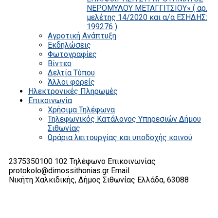
ΝΕΡΟΜΥΛΟΥ ΜΕΤΑΓΓΙΤΣΙΟΥ» ( αρ.
μελέτης 14/2020 και α/α ΕΣΗΔΗΣ:
199276 )
Αγροτική Ανάπτυξη
Εκδηλώσεις
Φωτογραφίες
Βίντεο
Δελτία Τύπου
Άλλοι φορείς
Ηλεκτρονικές Πληρωμές
Επικοινωνία
Χρήσιμα Τηλέφωνα
Τηλεφωνικός Κατάλογος Υπηρεσιών Δήμου
Σιθωνίας
Ωράρια λειτουργίας και υποδοχής κοινού
2375350100 102
Τηλέφωνο Επικοινωνίας
protokolo@dimossithonias.gr
Email
Νικήτη Χαλκιδικής, Δήμος Σιθωνίας
Ελλάδα, 63088