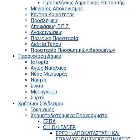
Προσκλήσεις Δημοτικής Επιτροπής
Μηνιαίος Απολογισμός
Κέντρα Κοινότητας
Προσλήψεις
Αποφάσεις Ε.Π.Ζ.
Ανακοινώσεις
Πολιτική Προστασία
Δελτία Τύπου
Προστασία Προσωπικών Δεδομένων
Παρουσίαση Δήμου
Ιστορία
Άγιος Νικόλαος
Νέος Μαρμαράς
Νικήτη
Συκιά
Μεταγγίτσι
Σάρτη
Χρήσιμοι Σύνδεσμοι
Τουρισμός
Χρηματοδοτούμενα Προγράμματα
ΕΣΠΑ
CLLD/LEADER
ΕΡΓΟ : «ΑΠΟΚΑΤΑΣΤΑΣΗ ΚΑΙ
ΕΠΑΝΑΧΡΗΣΗ ΣΥΓΚΡΟΤΗΜΑΤΟΣ