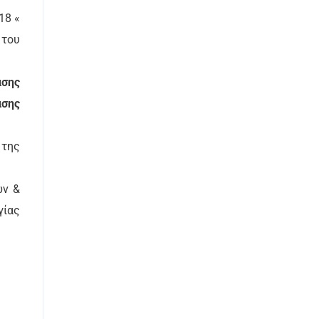
18 «
 του
ασης
ασης
 της
ών &
γίας