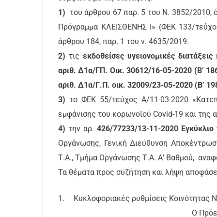
1)
του άρθρου 67 παρ. 5 του Ν. 3852/2010,
Πρόγραμμα ΚΛΕΙΣΘΕΝΗΣ Ι» (ΦΕΚ 133/τεύχος
άρθρου 184, παρ. 1 του ν. 4635/2019.
2)
τις
εκδοθείσες υγειονομικές διατάξεις
αριθ. Δ1α/ΓΠ. Οικ. 30612/16-05-2020 (Β’ 18
αριθ. Δ1α/Γ.Π. οικ. 32009/23-05-2020 (Β’ 19
3)
το ΦΕΚ 55/τεύχος Α/11-03-2020 «Κατεπ
εμφάνισης του κορωνοϊού Covid-19 και της 
4)
την αρ.
426/77233/13-11-2020 Εγκύκλιο
Οργάνωσης, Γενική Διεύθυνση Αποκέντρωσ
Τ.Α., Τμήμα Οργάνωσης Τ.Α. Α’ Βαθμού, ανα
Τα θέματα προς συζήτηση και λήψη αποφάσε
1.
Κυκλοφοριακές ρυθμίσεις Κοινότητας Ν
Ο Πρόεδρος της Επιτρο