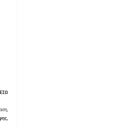
ΕΣΩ
αση,
ψης,