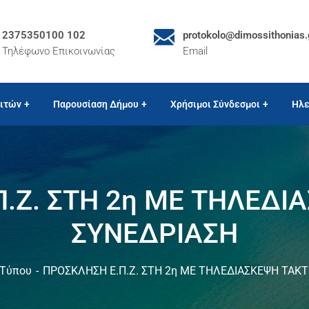
2375350100 102
protokolo@dimossithonias.
Τηλέφωνο Επικοινωνίας
Email
ιτών
Παρουσίαση Δήμου
Χρήσιμοι Σύνδεσμοι
Ηλε
.Ζ. ΣΤΗ 2η ΜΕ ΤΗΛΕΔΙ
ΣΥΝΕΔΡΙΑΣΗ
 Τύπου
ΠΡΟΣΚΛΗΣΗ Ε.Π.Ζ. ΣΤΗ 2η ΜΕ ΤΗΛΕΔΙΑΣΚΕΨΗ ΤΑΚΤ