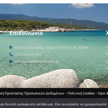
Επικοινωνία
Νικήτη Χαλκιδικής, Δήμος Σιθωνίας, ΤΚ: 63088
2375350100 102
protokolo@dimossithonias.gr
ική Προστασίας Προσωπικών Δεδομένων
–
Πολιτική Cookies
–
Όροι 
η δυνατή εμπειρία στη σελίδα μας. Εάν συνεχίσετε να χρησιμοποιείτε 