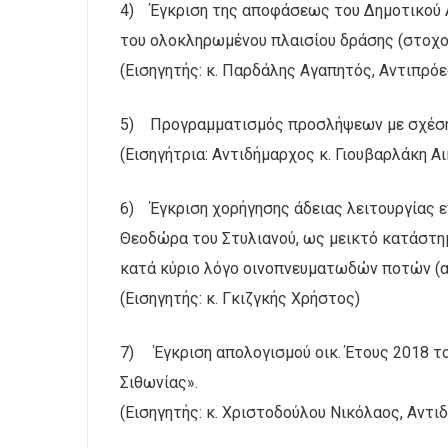
4) Έγκριση της αποφάσεως του Δημοτικού Λ
του ολοκληρωμένου πλαισίου δράσης (στοχοθ
(Εισηγητής: κ. Παρδάλης Αγαπητός, Αντιπρόεδ
5) Προγραμματισμός προσλήψεων με σχέση ε
(Εισηγήτρια: Αντιδήμαρχος κ. Γιουβαρλάκη Αι
6) Έγκριση χορήγησης άδειας λειτουργίας 
Θεοδώρα του Στυλιανού, ως μεικτό κατάστη
κατά κύριο λόγο οινοπνευματωδών ποτών (ανα
(Εισηγητής: κ. Γκιζγκής Χρήστος)
7) Έγκριση απολογισμού οικ. Έτους 2018 
Σιθωνίας».
(Εισηγητής: κ. Χριστοδούλου Νικόλαος, Αντ