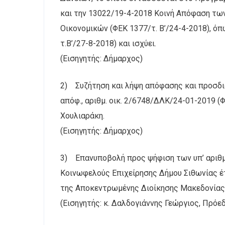
και την 13022/19-4-2018 Κοινή Απόφαση τω
Οικονομικών (ΦΕΚ 1377/τ. Β’/24-4-2018), όπ
τ.Β’/27-8-2018) και ισχύει.
(Εισηγητής: Δήμαρχος)
2) Συζήτηση και λήψη απόφασης και προσδιο
απόφ., αριθμ. οικ. 2/6748/ΔΛΚ/24-01-2019 (
Χουλιαράκη.
(Εισηγητής: Δήμαρχος)
3) Επανυποβολή προς ψήφιση των υπ’ αριθμ
Κοινωφελούς Επιχείρησης Δήμου Σιθωνίας έτ
της Αποκεντρωμένης Διοίκησης Μακεδονίας
(Εισηγητής: κ. Δαλδογιάννης Γεώργιος, Πρόε