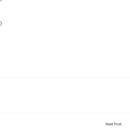
)
Επικοινωνία
Νικήτη Χαλκιδικής, Δήμος Σιθωνίας, ΤΚ: 63088
2375350100 102
protokolo@dimossithonias.gr
Next Post
λιτική Cookies
–
Όροι Χρήσης