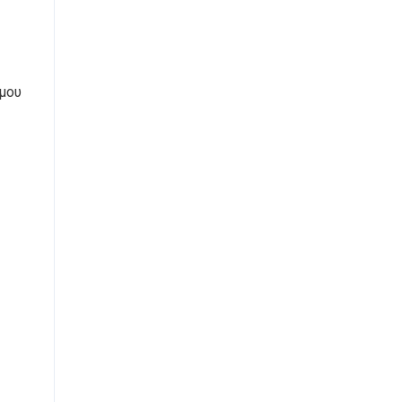
μου
ς