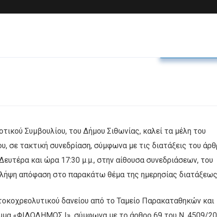
Δελτία Τύπο
τικού Συμβουλίου, του Δήμου Σιθωνίας, καλεί τα μέλη του
υ, σε τακτική συνεδρίαση, σύμφωνα με τις διατάξεις του άρ
Δευτέρα και ώρα 17:30 μ.μ., στην αίθουσα συνεδριάσεων, του
ι λήψη απόφαση στο παρακάτω θέμα της ημερησίας διατάξεως
τοκοχρεολυτικού δανείου από το Ταμείο Παρακαταθηκών και
μμα «ΦΙΛΟΔΗΜΟΣ Ι», σύμφωνα με το άρθρο 69 του Ν. 4509/2