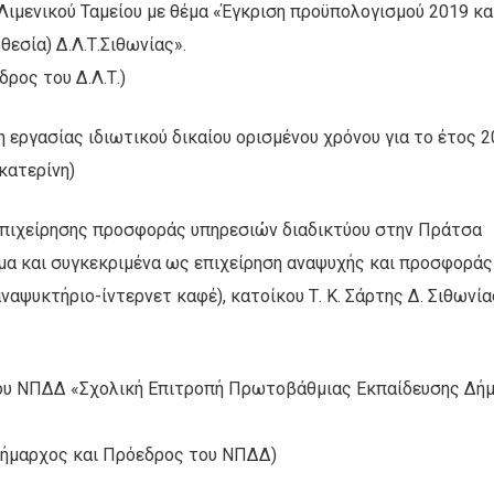
ιμενικού Ταμείου με θέμα «Έγκριση προϋπολογισμού 2019 κα
εσία) Δ.Λ.Τ.Σιθωνίας».
ρος του Δ.Λ.Τ.)
ργασίας ιδιωτικού δικαίου ορισμένου χρόνου για το έτος 2
κατερίνη)
επιχείρησης προσφοράς υπηρεσιών διαδικτύου στην Πράτσα
μα και συγκεκριμένα ως επιχείρηση αναψυχής και προσφοράς
ψυκτήριο-ίντερνετ καφέ), κατοίκου Τ. Κ. Σάρτης Δ. Σιθωνία
του ΝΠΔΔ «Σχολική Επιτροπή Πρωτοβάθμιας Εκπαίδευσης Δή
ιδήμαρχος και Πρόεδρος του ΝΠΔΔ)