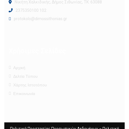
Νικήτη Χαλκιδικής, Δήμος Σιθωνίας, ΤΚ: 63088
2375350100 102
protokolo@dimossithonias.gr
Χρήσιμες Σελίδες
Αρχική
Δελτία Τύπου
Χάρτης Ιστοτόπου
Επικοινωνία
Πολιτική Προστασίας Προσωπικών Δεδομένων
–
Πολιτική