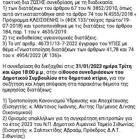
τακτική δια ΖΏΣΗΣ συνεδρίαση, με τη διαδικασία:
1) των διατάξεων του άρθρου 67 του Ν. 3852/2010, όπως
αυτό αντικαταστάθηκε από το άρθρο 74 του Ν.4555/2018 «
Πρόγραμμα ΚΛΕΙΣΘΕΝΗΣ Ι» (ΦΕΚ 133/τεύχος πρώτο/19-
07-2018) και τροποποιήθηκε με τις διατάξεις του άρθρου
184, παρ. 1 του ν. 4635/2019.
2) τις εκδοθείσες υγειονομικές διατάξεις.
3) Το υπ’ αριθμ.: 46731/13-7-2022 έγγραφο του ΥΠΕΣ με
θέμα «Γνωστοποίηση διατάξεων των άρθρων 41,78 και 74
του ν. 4954/2022 (Α’ 136)».
Η συνεδρίαση θα διεξαχθεί στις
31/01/2023 ημέρα Τρίτη
και ώρα 18:00 μ.μ
., στην αί
θουσα συνεδριάσεων του
Δημοτικού Συμβουλίου στο δημοτικό κτίριο,
για την
συζήτηση και λήψη απόφαση στα παρακάτω θέματα της
ημερησίας διατάξεως:
1) Τροποποίηση Κανονισμού Ύδρευσης και Αποχέτευσης.
(Εισηγητής: κ. Μάντσιος Ιωάννης, Αν/της Πρ/μενος Δ/νσης
Οικονομικού)
2) Ορισμός υπαλλήλων για τη συγκρότηση επιτροπών για
το έτος 2023 του Ν.Π. Δημοτικό Λιμενικό Ταμείο Σιθωνίας.
(Εισηγητής: κ. Σαλπικτίδης Αβραάμ, Πρόεδρος Δ.Λ.Τ.
Σιθωνίας)