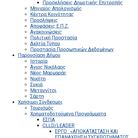
Προσκλήσεις Δημοτικής Επιτροπής
Μηνιαίος Απολογισμός
Κέντρα Κοινότητας
Προσλήψεις
Αποφάσεις Ε.Π.Ζ.
Ανακοινώσεις
Πολιτική Προστασία
Δελτία Τύπου
Προστασία Προσωπικών Δεδομένων
Παρουσίαση Δήμου
Ιστορία
Άγιος Νικόλαος
Νέος Μαρμαράς
Νικήτη
Συκιά
Μεταγγίτσι
Σάρτη
Χρήσιμοι Σύνδεσμοι
Τουρισμός
Χρηματοδοτούμενα Προγράμματα
ΕΣΠΑ
CLLD/LEADER
ΕΡΓΟ : «ΑΠΟΚΑΤΑΣΤΑΣΗ ΚΑΙ
ΕΠΑΝΑΧΡΗΣΗ ΣΥΓΚΡΟΤΗΜΑΤΟΣ