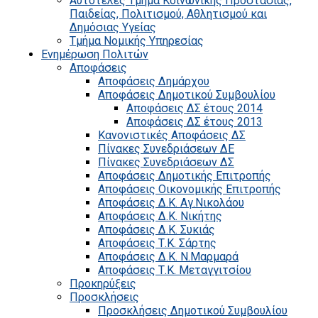
Αυτοτελές Τμήμα Κοινωνικής Προστασίας,
Παιδείας, Πολιτισμού, Αθλητισμού και
Δημόσιας Υγείας
Τμήμα Νομικής Υπηρεσίας
Ενημέρωση Πολιτών
Αποφάσεις
Αποφάσεις Δημάρχου
Αποφάσεις Δημοτικού Συμβουλίου
Αποφάσεις ΔΣ έτους 2014
Αποφάσεις ΔΣ έτους 2013
Κανονιστικές Αποφάσεις ΔΣ
Πίνακες Συνεδριάσεων ΔΕ
Πίνακες Συνεδριάσεων ΔΣ
Αποφάσεις Δημοτικής Επιτροπής
Αποφάσεις Οικονομικής Επιτροπής
Αποφάσεις Δ.Κ. Αγ.Νικολάου
Αποφάσεις Δ.Κ. Νικήτης
Αποφάσεις Δ.Κ. Συκιάς
Αποφάσεις Τ.Κ. Σάρτης
Αποφάσεις Δ.Κ. Ν.Μαρμαρά
Αποφάσεις Τ.Κ. Μεταγγιτσίου
Προκηρύξεις
Προσκλήσεις
Προσκλήσεις Δημοτικού Συμβουλίου