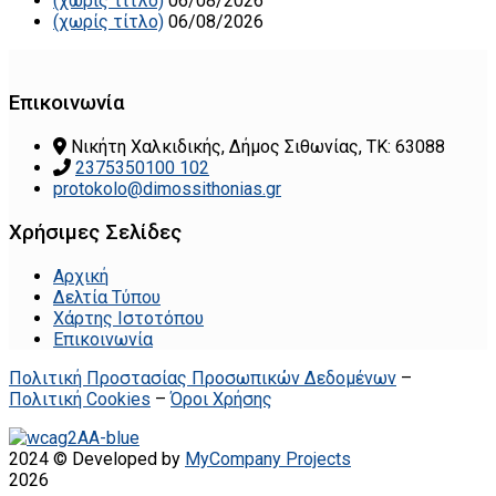
(χωρίς τίτλο)
06/08/2026
(χωρίς τίτλο)
06/08/2026
Επικοινωνία
Νικήτη Χαλκιδικής, Δήμος Σιθωνίας, ΤΚ: 63088
2375350100 102
protokolo@dimossithonias.gr
Χρήσιμες Σελίδες
Αρχική
Δελτία Τύπου
Χάρτης Ιστοτόπου
Επικοινωνία
Πολιτική Προστασίας Προσωπικών Δεδομένων
–
Πολιτική Cookies
–
Όροι Χρήσης
2024 © Developed by
MyCompany Projects
2026