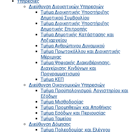
Υπηρεσίες
Διεύθυνση Διοικητικών Υπηρεσιών
Τμήμα Διοικητικής Υποστήριξης
Δημοτικού Συμβουλίου
Τμήμα Διοικητικής Υποστήριξης
Δημοτικής Επιτροπής
Τμήμα Δημοτικής Κατάστασης και
Ληξιαρχείου
Τμήμα Ανθρώπινου Δυναμικού
Τμήμα Πρωτοκόλλου και Διοικητικής
Μέριμνας
Τμήμα Ψηφιακής Διακυβέρνησης,
Διαχείρισης Κινδύνων και
Προγραμματισμού
Τμήμα ΚΕΠ
Διεύθυνση Οικονομικών Υπηρεσιών
Τμήμα Προϋπολογισμού, Λογιστηρίου και
Εξόδων
Τμήμα Μισθοδοσίας
Τμήμα Προμηθειών και Αποθήκης
Τμήμα Εσόδων και Περιουσίας
Τμήμα Ταμείου
Διεύθυνση Δόμησης
Τμήμα Πολεοδομίας και Ελέγχου