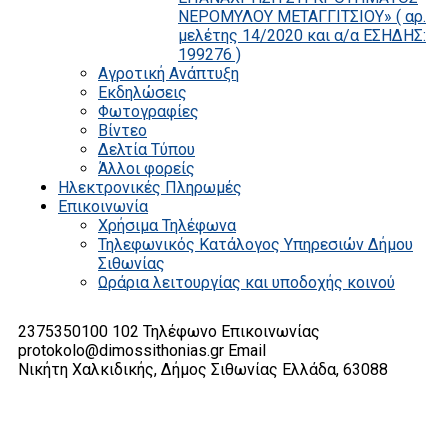
ΝΕΡΟΜΥΛΟΥ ΜΕΤΑΓΓΙΤΣΙΟΥ» ( αρ.
μελέτης 14/2020 και α/α ΕΣΗΔΗΣ:
199276 )
Αγροτική Ανάπτυξη
Εκδηλώσεις
Φωτογραφίες
Βίντεο
Δελτία Τύπου
Άλλοι φορείς
Ηλεκτρονικές Πληρωμές
Επικοινωνία
Χρήσιμα Τηλέφωνα
Τηλεφωνικός Κατάλογος Υπηρεσιών Δήμου
Σιθωνίας
Ωράρια λειτουργίας και υποδοχής κοινού
2375350100 102
Τηλέφωνο Επικοινωνίας
protokolo@dimossithonias.gr
Email
Νικήτη Χαλκιδικής, Δήμος Σιθωνίας
Ελλάδα, 63088