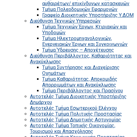
αυθαιρέτων/ επικίνδυνων κατασκευών
Τμήμα Πολεοδομικών Εφαρμογών
Γραφείο Διοικητικής Υποστήριξης Υ.ΔΟΜ
Διεύθυνση Τεχνικών Υπηρεσιών
Τμήμα Τεχνικών Έργων, Κτιριακών και
Υποδομών
Τμήμα Ηλεκτρομηχανολογικών,
Ενεργειακών Έργων και Συγκοινωνιών
Τμήμα Ύδρευσης – Αποχέτευσης
Διεύθυνση Περιβάλλοντος, Καθαριότητας και
Ανακύκλωσης
Τμήμα Συντήρησης και Διαχείρισης
Οχημάτων
Τμήμα Καθαριότητας, Αποκομιδής
Απορριμμάτων και Ανακύκλωσης
Τμήμα Περιβάλλοντος και Πρασίνου
Αυτοτελές Τμήμα Διοικητικής Υποστήριξης
Δημάρχου
Αυτοτελές Τμήμα Εσωτερικού Ελέγχου
Αυτοτελές Τμήμα Πολιτικής Προστασίας
Αυτοτελές Τμήμα Δημοτικής Αστυνομίας
Αυτοτελές Τμήμα Τοπικής Οικονομίας,
Τουρισμού και Απασχόλησης