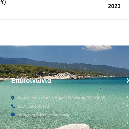
Υ)
2023
Επικοινωνία
Νικήτη Χαλκιδικής, Δήμος Σιθωνίας, ΤΚ: 63088
2375350100 102
protokolo@dimossithonias.gr