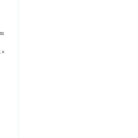
αι
…».