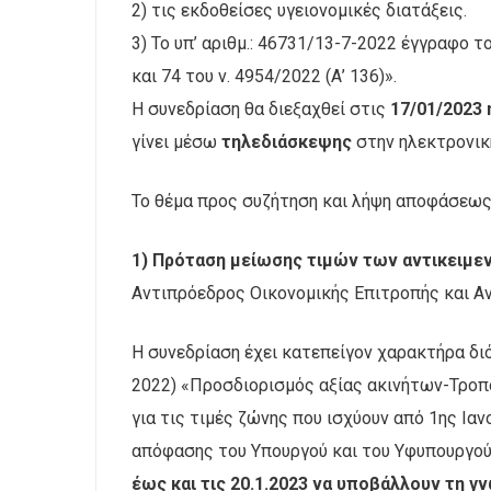
2) τις εκδοθείσες υγειονομικές διατάξεις.
3) Το υπ’ αριθμ.: 46731/13-7-2022 έγγραφο
και 74 του ν. 4954/2022 (Α’ 136)».
Η συνεδρίαση θα διεξαχθεί στις
17/01/2023 
γίνει μέσω
τηλεδιάσκεψης
στην ηλεκτρονικ
Το θέμα προς συζήτηση και λήψη αποφάσεως 
1) Πρόταση μείωσης τιμών των αντικειμε
Αντιπρόεδρος Οικονομικής Επιτροπής και Αν
Η συνεδρίαση έχει κατεπείγον χαρακτήρα δι
2022) «Προσδιορισμός αξίας ακινήτων-Τροπο
για τις τιμές ζώνης που ισχύουν από 1ης Ια
απόφασης του Υπουργού και του Υφυπουργού
έως και τις 20.1.2023 να υποβάλλουν τη γ