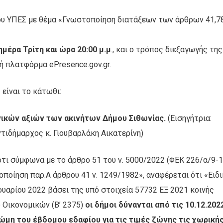
 του ΥΠΕΣ με θέμα «Γνωστοποίηση διατάξεων των άρθρων 41,7
ημέρα Τρίτη και ώρα 20:00 μ.μ
., και ο τρόπος διεξαγωγής της
ή πλατφόρμα ePresence.gov.gr.
είναι το κάτωθι:
νικών αξιών των ακινήτων Δήμου Σιθωνίας.
(Εισηγήτρια:
τιδήμαρχος κ. Γιουβαρλάκη Αικατερίνη)
ότι σύμφωνα με το άρθρο 51 του ν. 5000/2022 (ΦΕΚ 226/α/9-1
ποίηση παρ.Α άρθρου 41 ν. 1249/1982», αναφέρεται ότι «Ειδ
νουαρίου 2022 βάσει της υπό στοιχεία 57732 ΕΞ 2021 κοινής
 Οικονομικών (Β’ 2375)
οι δήμοι δύνανται από τις 10.12.202
νώμη του έβδομου εδαφίου για τις τιμές ζώνης τις χωρική