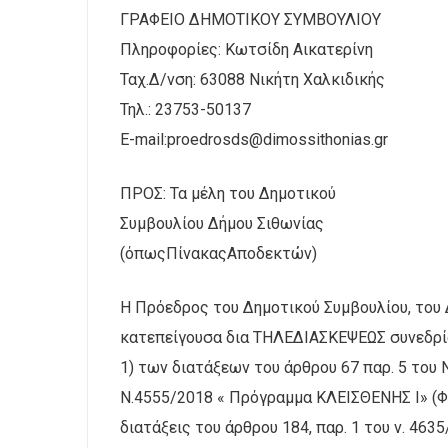
ΓΡΑΦΕΙΟ ΔΗΜΟΤΙΚΟΥ ΣΥΜΒΟΥΛΙΟΥ
Πληροφορίες: Κωτσίδη Αικατερίνη
Ταχ.Δ/νση: 63088 Νικήτη Χαλκιδικής
Τηλ.: 23753-50137
E-mail:proedrosds@dimossithonias.gr
ΠΡΟΣ: Τα μέλη του Δημοτικού
Συμβουλίου Δήμου Σιθωνίας
(όπωςΠίνακαςΑποδεκτών)
Η Πρόεδρος του Δημοτικού Συμβουλίου, του Δ
κατεπείγουσα δια ΤΗΛΕΔΙΑΣΚΕΨΕΩΣ συνεδρίασ
1) των διατάξεων του άρθρου 67 παρ. 5 του
Ν.4555/2018 « Πρόγραμμα ΚΛΕΙΣΘΕΝΗΣ Ι» (Φ
διατάξεις του άρθρου 184, παρ. 1 του ν. 4635