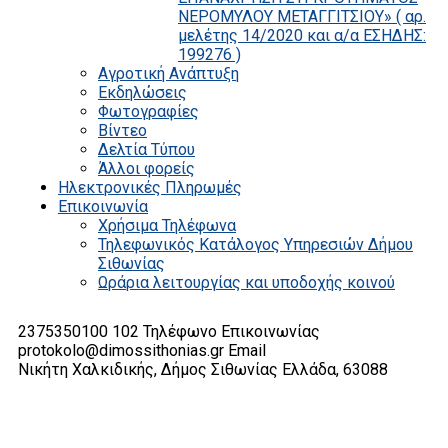
ΝΕΡΟΜΥΛΟΥ ΜΕΤΑΓΓΙΤΣΙΟΥ» ( αρ.
μελέτης 14/2020 και α/α ΕΣΗΔΗΣ:
199276 )
Αγροτική Ανάπτυξη
Εκδηλώσεις
Φωτογραφίες
Βίντεο
Δελτία Τύπου
Άλλοι φορείς
Ηλεκτρονικές Πληρωμές
Επικοινωνία
Χρήσιμα Τηλέφωνα
Τηλεφωνικός Κατάλογος Υπηρεσιών Δήμου
Σιθωνίας
Ωράρια λειτουργίας και υποδοχής κοινού
2375350100 102
Τηλέφωνο Επικοινωνίας
protokolo@dimossithonias.gr
Email
Νικήτη Χαλκιδικής, Δήμος Σιθωνίας
Ελλάδα, 63088