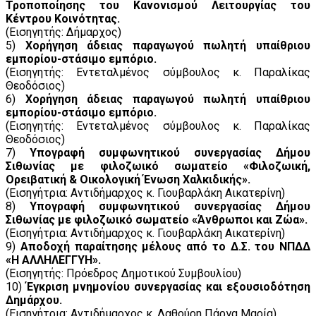
Τροποποίησης του Κανονισμού Λειτουργίας του
Κέντρου Κοινότητας.
(Εισηγητής: Δήμαρχος)
5)
Χορήγηση άδειας παραγωγού πωλητή υπαίθριου
εμπορίου-στάσιμο εμπόριο.
(Εισηγητής: Εντεταλμένος σύμβουλος κ. Παραλίκας
Θεοδόσιος)
6)
Χορήγηση άδειας παραγωγού πωλητή υπαίθριου
εμπορίου-στάσιμο εμπόριο.
(Εισηγητής: Εντεταλμένος σύμβουλος κ. Παραλίκας
Θεοδόσιος)
7)
Υπογραφή συμφωνητικού συνεργασίας Δήμου
Σιθωνίας με φιλοζωικό σωματείο «Φιλοζωική,
Ορειβατική & Οικολογική Ένωση Χαλκιδικής».
(Εισηγήτρια: Αντιδήμαρχος κ. Γιουβαρλάκη Αικατερίνη)
8)
Υπογραφή συμφωνητικού συνεργασίας Δήμου
Σιθωνίας με φιλοζωικό σωματείο «Άνθρωποι και Ζώα».
(Εισηγήτρια: Αντιδήμαρχος κ. Γιουβαρλάκη Αικατερίνη)
9)
Αποδοχή παραίτησης μέλους από το Δ.Σ. του ΝΠΔΔ
«Η ΑΛΛΗΛΕΓΓΥΗ».
(Εισηγητής: Πρόεδρος Δημοτικού Συμβουλίου)
10)
Έγκριση μνημονίου συνεργασίας και εξουσιοδότηση
Δημάρχου.
(Εισηγήτρια: Αντιδήμαρχος κ. Λαθούρη Πάργα Μαρία)