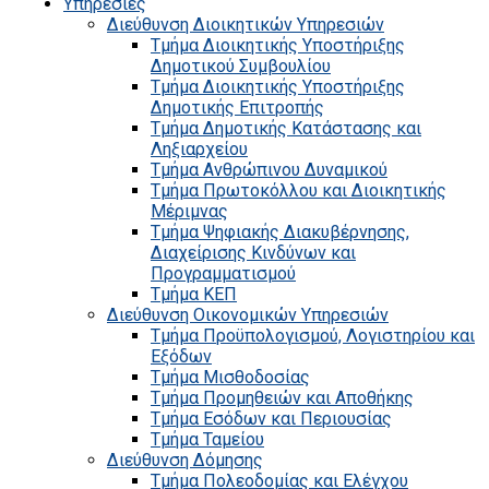
Υπηρεσίες
Διεύθυνση Διοικητικών Υπηρεσιών
Τμήμα Διοικητικής Υποστήριξης
Δημοτικού Συμβουλίου
Τμήμα Διοικητικής Υποστήριξης
Δημοτικής Επιτροπής
Τμήμα Δημοτικής Κατάστασης και
Ληξιαρχείου
Τμήμα Ανθρώπινου Δυναμικού
Τμήμα Πρωτοκόλλου και Διοικητικής
Μέριμνας
Τμήμα Ψηφιακής Διακυβέρνησης,
Διαχείρισης Κινδύνων και
Προγραμματισμού
Τμήμα ΚΕΠ
Διεύθυνση Οικονομικών Υπηρεσιών
Τμήμα Προϋπολογισμού, Λογιστηρίου και
Εξόδων
Τμήμα Μισθοδοσίας
Τμήμα Προμηθειών και Αποθήκης
Τμήμα Εσόδων και Περιουσίας
Τμήμα Ταμείου
Διεύθυνση Δόμησης
Τμήμα Πολεοδομίας και Ελέγχου