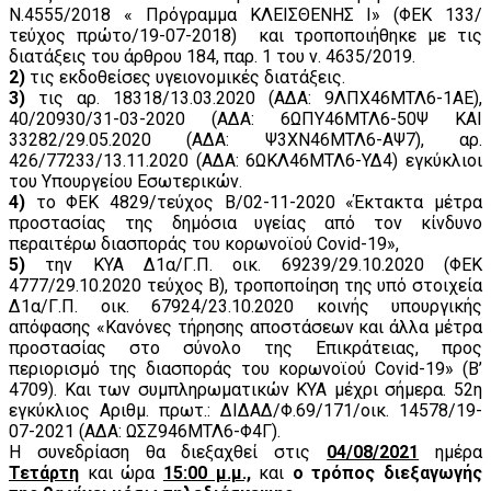
Ν.4555/2018 « Πρόγραμμα ΚΛΕΙΣΘΕΝΗΣ Ι» (ΦΕΚ 133/
τεύχος πρώτο/19-07-2018) και τροποποιήθηκε με τις
διατάξεις του άρθρου 184, παρ. 1 του ν. 4635/2019.
2)
τις εκδοθείσες υγειονομικές διατάξεις.
3)
τις αρ. 18318/13.03.2020 (ΑΔΑ: 9ΛΠΧ46ΜΤΛ6-1ΑΕ),
40/20930/31-03-2020 (ΑΔΑ: 6ΩΠΥ46ΜΤΛ6-50Ψ ΚΑΙ
33282/29.05.2020 (ΑΔΑ: Ψ3ΧΝ46ΜΤΛ6-ΑΨ7), αρ.
426/77233/13.11.2020 (ΑΔΑ: 6ΩΚΛ46ΜΤΛ6-ΥΔ4) εγκύκλιοι
του Υπουργείου Εσωτερικών.
4)
το ΦΕΚ 4829/τεύχος Β/02-11-2020 «Έκτακτα μέτρα
προστασίας της δημόσια υγείας από τον κίνδυνο
περαιτέρω διασποράς του κορωνοϊού Covid-19»,
5)
την ΚΥΑ Δ1α/Γ.Π. οικ. 69239/29.10.2020 (ΦΕΚ
4777/29.10.2020 τεύχος Β), τροποποίηση της υπό στοιχεία
Δ1α/Γ.Π. οικ. 67924/23.10.2020 κοινής υπουργικής
απόφασης «Κανόνες τήρησης αποστάσεων και άλλα μέτρα
προστασίας στο σύνολο της Επικράτειας, προς
περιορισμό της διασποράς του κορωνοϊού Covid-19» (Β’
4709). Και των συμπληρωματικών ΚΥΑ μέχρι σήμερα. 52η
εγκύκλιος Αριθμ. πρωτ.: ΔΙΔΑΔ/Φ.69/171/οικ. 14578/19-
07-2021 (ΑΔΑ: ΩΣΖ946ΜΤΛ6-Φ4Γ).
Η συνεδρίαση θα διεξαχθεί στις
04/08/2021
ημέρα
Τετάρτη
και ώρα
15:00 μ.μ.,
και
ο τρόπος διεξαγωγής