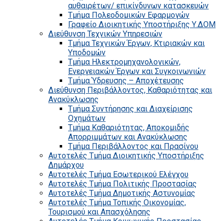
αυθαιρέτων/ επικίνδυνων κατασκευών
Τμήμα Πολεοδομικών Εφαρμογών
Γραφείο Διοικητικής Υποστήριξης Υ.ΔΟΜ
Διεύθυνση Τεχνικών Υπηρεσιών
Τμήμα Τεχνικών Έργων, Κτιριακών και
Υποδομών
Τμήμα Ηλεκτρομηχανολογικών,
Ενεργειακών Έργων και Συγκοινωνιών
Τμήμα Ύδρευσης – Αποχέτευσης
Διεύθυνση Περιβάλλοντος, Καθαριότητας και
Ανακύκλωσης
Τμήμα Συντήρησης και Διαχείρισης
Οχημάτων
Τμήμα Καθαριότητας, Αποκομιδής
Απορριμμάτων και Ανακύκλωσης
Τμήμα Περιβάλλοντος και Πρασίνου
Αυτοτελές Τμήμα Διοικητικής Υποστήριξης
Δημάρχου
Αυτοτελές Τμήμα Εσωτερικού Ελέγχου
Αυτοτελές Τμήμα Πολιτικής Προστασίας
Αυτοτελές Τμήμα Δημοτικής Αστυνομίας
Αυτοτελές Τμήμα Τοπικής Οικονομίας,
Τουρισμού και Απασχόλησης