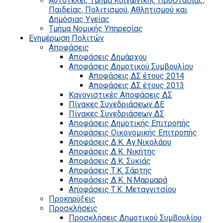
Αυτοτελές Τμήμα Κοινωνικής Προστασίας,
Παιδείας, Πολιτισμού, Αθλητισμού και
Δημόσιας Υγείας
Τμήμα Νομικής Υπηρεσίας
Ενημέρωση Πολιτών
Αποφάσεις
Αποφάσεις Δημάρχου
Αποφάσεις Δημοτικού Συμβουλίου
Αποφάσεις ΔΣ έτους 2014
Αποφάσεις ΔΣ έτους 2013
Κανονιστικές Αποφάσεις ΔΣ
Πίνακες Συνεδριάσεων ΔΕ
Πίνακες Συνεδριάσεων ΔΣ
Αποφάσεις Δημοτικής Επιτροπής
Αποφάσεις Οικονομικής Επιτροπής
Αποφάσεις Δ.Κ. Αγ.Νικολάου
Αποφάσεις Δ.Κ. Νικήτης
Αποφάσεις Δ.Κ. Συκιάς
Αποφάσεις Τ.Κ. Σάρτης
Αποφάσεις Δ.Κ. Ν.Μαρμαρά
Αποφάσεις Τ.Κ. Μεταγγιτσίου
Προκηρύξεις
Προσκλήσεις
Προσκλήσεις Δημοτικού Συμβουλίου