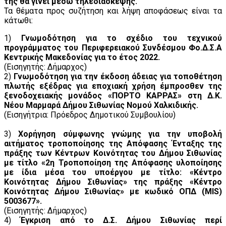
της θα γίνει μέσω τηλεδιάσκεψης.
Τα θέματα προς συζήτηση και λήψη αποφάσεως είναι τα
κάτωθι:
1)
Γνωμοδότηση για το σχέδιο του τεχνικού
προγράμματος του Περιφερειακού Συνδέσμου Φο.Δ.Σ.Α
Κεντρικής Μακεδονίας για το έτος 2022.
(Εισηγητής: Δήμαρχος)
2)
Γνωμοδότηση για την έκδοση άδειας για τοποθέτηση
πλωτής εξέδρας για εποχιακή χρήση έμπροσθεν της
ξενοδοχειακής μονάδος «ΠΟΡΤΟ ΚΑΡΡΑΣ» στη Δ.Κ.
Νέου Μαρμαρά Δήμου Σιθωνίας Νομού Χαλκιδικής.
(Εισηγήτρια: Πρόεδρος Δημοτικού Συμβουλίου)
3)
Χορήγηση σύμφωνης γνώμης για την υποβολή
αιτήματος τροποποίησης της Απόφασης Ένταξης της
πράξης των Κέντρων Κοινότητας του Δήμου Σιθωνίας
με τίτλο «2η Τροποποίηση της Απόφασης υλοποίησης
με ίδια μέσα του υποέργου με τίτλο: «Κέντρο
Κοινότητας Δήμου Σιθωνίας» της πράξης «Κέντρο
Κοινότητας Δήμου Σιθωνίας» με κωδικό ΟΠΔ (MIS)
5003677».
(Εισηγητής: Δήμαρχος)
4)
Έγκριση από το Δ.Σ. Δήμου Σιθωνίας περί