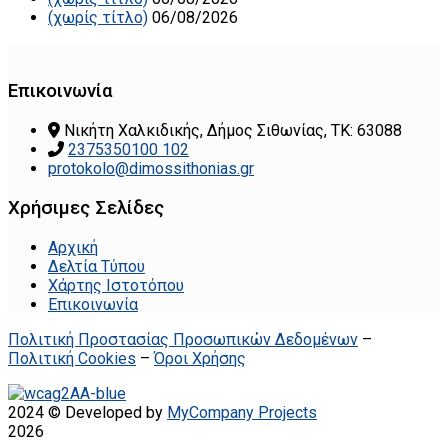
(χωρίς τίτλο)
06/08/2026
Επικοινωνία
Νικήτη Χαλκιδικής, Δήμος Σιθωνίας, ΤΚ: 63088
2375350100 102
protokolo@dimossithonias.gr
Χρήσιμες Σελίδες
Αρχική
Δελτία Τύπου
Χάρτης Ιστοτόπου
Επικοινωνία
Πολιτική Προστασίας Προσωπικών Δεδομένων
–
Πολιτική Cookies
–
Όροι Χρήσης
2024 © Developed by
MyCompany Projects
2026