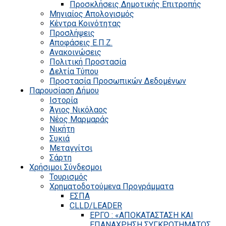
Προσκλήσεις Δημοτικής Επιτροπής
Μηνιαίος Απολογισμός
Κέντρα Κοινότητας
Προσλήψεις
Αποφάσεις Ε.Π.Ζ.
Ανακοινώσεις
Πολιτική Προστασία
Δελτία Τύπου
Προστασία Προσωπικών Δεδομένων
Παρουσίαση Δήμου
Ιστορία
Άγιος Νικόλαος
Νέος Μαρμαράς
Νικήτη
Συκιά
Μεταγγίτσι
Σάρτη
Χρήσιμοι Σύνδεσμοι
Τουρισμός
Χρηματοδοτούμενα Προγράμματα
ΕΣΠΑ
CLLD/LEADER
ΕΡΓΟ : «ΑΠΟΚΑΤΑΣΤΑΣΗ ΚΑΙ
ΕΠΑΝΑΧΡΗΣΗ ΣΥΓΚΡΟΤΗΜΑΤΟΣ