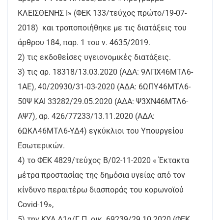
ΚΛΕΙΣΘΕΝΗΣ Ι» (ΦΕΚ 133/τεύχος πρώτο/19-07-
2018) και τροποποιήθηκε με τις διατάξεις του
άρθρου 184, παρ. 1 του ν. 4635/2019.
2) τις εκδοθείσες υγειονομικές διατάξεις.
3) τις αρ. 18318/13.03.2020 (ΑΔΑ: 9ΛΠΧ46ΜΤΛ6-
1ΑΕ), 40/20930/31-03-2020 (ΑΔΑ: 6ΩΠΥ46ΜΤΛ6-
50Ψ ΚΑΙ 33282/29.05.2020 (ΑΔΑ: Ψ3ΧΝ46ΜΤΛ6-
ΑΨ7), αρ. 426/77233/13.11.2020 (ΑΔΑ:
6ΩΚΛ46ΜΤΛ6-ΥΔ4) εγκύκλιοι του Υπουργείου
Εσωτερικών.
4) το ΦΕΚ 4829/τεύχος Β/02-11-2020 « Έκτακτα
μέτρα προστασίας της δημόσια υγείας από τον
κίνδυνο περαιτέρω διασποράς του κορωνοϊού
Covid-19»,
5) την ΚΥΑ Δ1α/Γ.Π. οικ. 69239/29.10.2020 (ΦΕΚ