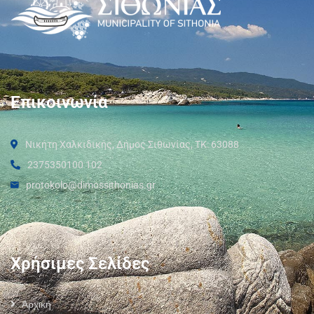
Επικοινωνία
Νικήτη Χαλκιδικής, Δήμος Σιθωνίας, ΤΚ: 63088
2375350100 102
protokolo@dimossithonias.gr
Χρήσιμες Σελίδες
Αρχική