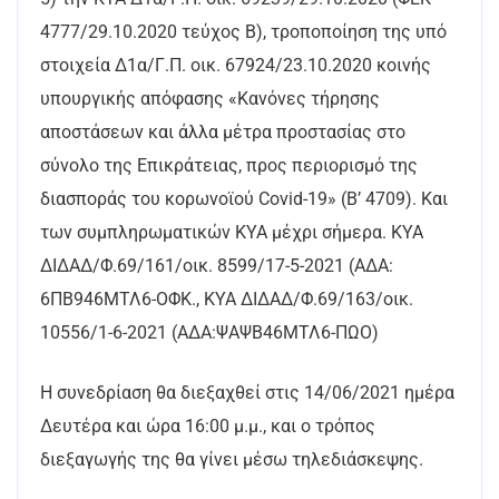
4777/29.10.2020 τεύχος Β), τροποποίηση της υπό
στοιχεία Δ1α/Γ.Π. οικ. 67924/23.10.2020 κοινής
υπουργικής απόφασης «Κανόνες τήρησης
αποστάσεων και άλλα μέτρα προστασίας στο
σύνολο της Επικράτειας, προς περιορισμό της
διασποράς του κορωνοϊού Covid-19» (Β’ 4709). Και
των συμπληρωματικών ΚΥΑ μέχρι σήμερα. ΚΥΑ
ΔΙΔΑΔ/Φ.69/161/οικ. 8599/17-5-2021 (ΑΔΑ:
6ΠΒ946ΜΤΛ6-ΟΦΚ., ΚΥΑ ΔΙΔΑΔ/Φ.69/163/οικ.
10556/1-6-2021 (ΑΔΑ:ΨΑΨΒ46ΜΤΛ6-ΠΩΟ)
Η συνεδρίαση θα διεξαχθεί στις 14/06/2021 ημέρα
Δευτέρα και ώρα 16:00 μ.μ., και ο τρόπος
διεξαγωγής της θα γίνει μέσω τηλεδιάσκεψης.