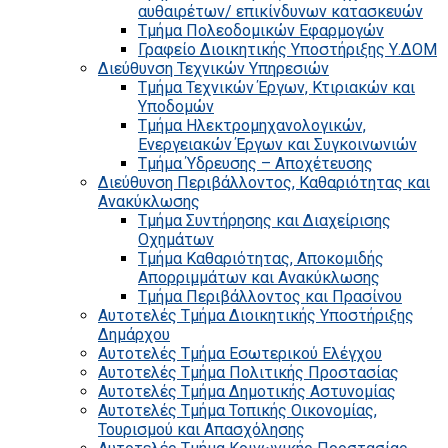
αυθαιρέτων/ επικίνδυνων κατασκευών
Τμήμα Πολεοδομικών Εφαρμογών
Γραφείο Διοικητικής Υποστήριξης Υ.ΔΟΜ
Διεύθυνση Τεχνικών Υπηρεσιών
Τμήμα Τεχνικών Έργων, Κτιριακών και
Υποδομών
Τμήμα Ηλεκτρομηχανολογικών,
Ενεργειακών Έργων και Συγκοινωνιών
Τμήμα Ύδρευσης – Αποχέτευσης
Διεύθυνση Περιβάλλοντος, Καθαριότητας και
Ανακύκλωσης
Τμήμα Συντήρησης και Διαχείρισης
Οχημάτων
Τμήμα Καθαριότητας, Αποκομιδής
Απορριμμάτων και Ανακύκλωσης
Τμήμα Περιβάλλοντος και Πρασίνου
Αυτοτελές Τμήμα Διοικητικής Υποστήριξης
Δημάρχου
Αυτοτελές Τμήμα Εσωτερικού Ελέγχου
Αυτοτελές Τμήμα Πολιτικής Προστασίας
Αυτοτελές Τμήμα Δημοτικής Αστυνομίας
Αυτοτελές Τμήμα Τοπικής Οικονομίας,
Τουρισμού και Απασχόλησης