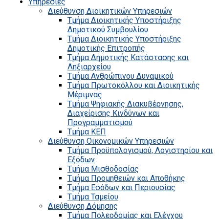
Υπηρεσίες
Διεύθυνση Διοικητικών Υπηρεσιών
Τμήμα Διοικητικής Υποστήριξης
Δημοτικού Συμβουλίου
Τμήμα Διοικητικής Υποστήριξης
Δημοτικής Επιτροπής
Τμήμα Δημοτικής Κατάστασης και
Ληξιαρχείου
Τμήμα Ανθρώπινου Δυναμικού
Τμήμα Πρωτοκόλλου και Διοικητικής
Μέριμνας
Τμήμα Ψηφιακής Διακυβέρνησης,
Διαχείρισης Κινδύνων και
Προγραμματισμού
Τμήμα ΚΕΠ
Διεύθυνση Οικονομικών Υπηρεσιών
Τμήμα Προϋπολογισμού, Λογιστηρίου και
Εξόδων
Τμήμα Μισθοδοσίας
Τμήμα Προμηθειών και Αποθήκης
Τμήμα Εσόδων και Περιουσίας
Τμήμα Ταμείου
Διεύθυνση Δόμησης
Τμήμα Πολεοδομίας και Ελέγχου