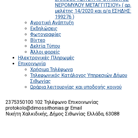
ΝΕΡΟΜΥΛΟΥ ΜΕΤΑΓΓΙΤΣΙΟΥ» ( αρ.
μελέτης 14/2020 και α/α ΕΣΗΔΗΣ:
199276 )
Αγροτική Ανάπτυξη
Εκδηλώσεις
Φωτογραφίες
Βίντεο
Δελτία Τύπου
Άλλοι φορείς
Ηλεκτρονικές Πληρωμές
Επικοινωνία
Χρήσιμα Τηλέφωνα
Τηλεφωνικός Κατάλογος Υπηρεσιών Δήμου
Σιθωνίας
Ωράρια λειτουργίας και υποδοχής κοινού
2375350100 102
Τηλέφωνο Επικοινωνίας
protokolo@dimossithonias.gr
Email
Νικήτη Χαλκιδικής, Δήμος Σιθωνίας
Ελλάδα, 63088