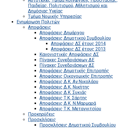
Αυτοτελές Τμήμα Κοινωνικής Προστασίας,
Παιδείας, Πολιτισμού, Αθλητισμού και
Δημόσιας Υγείας
Τμήμα Νομικής Υπηρεσίας
Ενημέρωση Πολιτών
Αποφάσεις
Αποφάσεις Δημάρχου
Αποφάσεις Δημοτικού Συμβουλίου
Αποφάσεις ΔΣ έτους 2014
Αποφάσεις ΔΣ έτους 2013
Κανονιστικές Αποφάσεις ΔΣ
Πίνακες Συνεδριάσεων ΔΕ
Πίνακες Συνεδριάσεων ΔΣ
Αποφάσεις Δημοτικής Επιτροπής
Αποφάσεις Οικονομικής Επιτροπής
Αποφάσεις Δ.Κ. Αγ.Νικολάου
Αποφάσεις Δ.Κ. Νικήτης
Αποφάσεις Δ.Κ. Συκιάς
Αποφάσεις Τ.Κ. Σάρτης
Αποφάσεις Δ.Κ. Ν.Μαρμαρά
Αποφάσεις Τ.Κ. Μεταγγιτσίου
Προκηρύξεις
Προσκλήσεις
Προσκλήσεις Δημοτικού Συμβουλίου