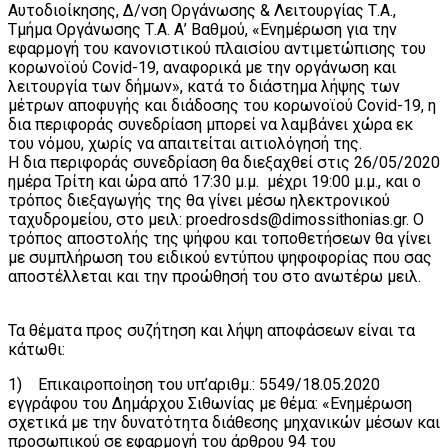
Αυτοδιοίκησης, Δ/νση Οργάνωσης & Λειτουργίας Τ.Α.,
Τμήμα Οργάνωσης Τ.Α. Α’ Βαθμού, «Ενημέρωση για την
εφαρμογή του κανονιστικού πλαισίου αντιμετώπισης του
κορωνοϊού Covid-19, αναφορικά με την οργάνωση και
λειτουργία των δήμων», κατά το διάστημα λήψης των
μέτρων αποφυγής και διάδοσης του κορωνοϊού Covid-19, η
δια περιφοράς συνεδρίαση μπορεί να λαμβάνει χώρα εκ
του νόμου, χωρίς να απαιτείται αιτιολόγησή της.
Η δια περιφοράς συνεδρίαση θα διεξαχθεί στις 26/05/2020
ημέρα Τρίτη και ώρα από 17:30 μ.μ. μέχρι 19:00 μ.μ., και ο
τρόπος διεξαγωγής της θα γίνει μέσω ηλεκτρονικού
ταχυδρομείου, στο μειλ: proedrosds@dimossithonias.gr. Ο
τρόπος αποστολής της ψήφου και τοποθετήσεων θα γίνει
με συμπλήρωση του ειδικού εντύπου ψηφοφορίας που σας
αποστέλλεται και την προώθησή του στο ανωτέρω μειλ.
Τα θέματα προς συζήτηση και λήψη αποφάσεων είναι τα
κάτωθι:
1) Επικαιροποίηση του υπ’αριθμ.: 5549/18.05.2020
εγγράφου του Δημάρχου Σιθωνίας με θέμα: «Ενημέρωση
σχετικά με την δυνατότητα διάθεσης μηχανικών μέσων και
προσωπικού σε εφαρμογή του άρθρου 94 του