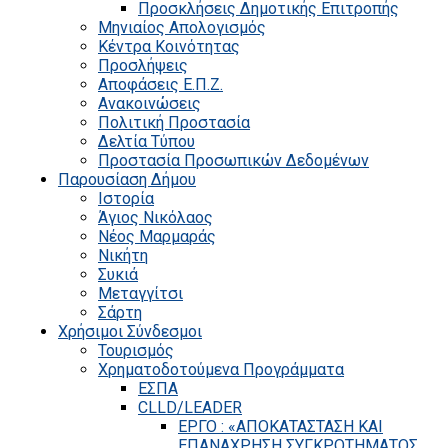
Προσκλήσεις Δημοτικής Επιτροπής
Μηνιαίος Απολογισμός
Κέντρα Κοινότητας
Προσλήψεις
Αποφάσεις Ε.Π.Ζ.
Ανακοινώσεις
Πολιτική Προστασία
Δελτία Τύπου
Προστασία Προσωπικών Δεδομένων
Παρουσίαση Δήμου
Ιστορία
Άγιος Νικόλαος
Νέος Μαρμαράς
Νικήτη
Συκιά
Μεταγγίτσι
Σάρτη
Χρήσιμοι Σύνδεσμοι
Τουρισμός
Χρηματοδοτούμενα Προγράμματα
ΕΣΠΑ
CLLD/LEADER
ΕΡΓΟ : «ΑΠΟΚΑΤΑΣΤΑΣΗ ΚΑΙ
ΕΠΑΝΑΧΡΗΣΗ ΣΥΓΚΡΟΤΗΜΑΤΟΣ