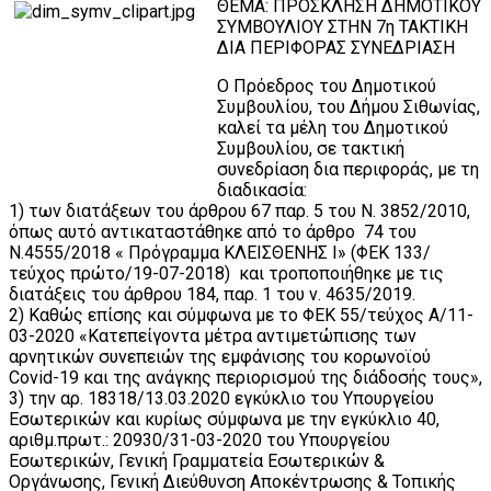
ΘΕΜΑ: ΠΡΟΣΚΛΗΣΗ ΔΗΜΟΤΙΚΟΥ
ΣΥΜΒΟΥΛΙΟΥ ΣΤΗΝ 7η ΤΑΚΤΙΚΗ
ΔΙΑ ΠΕΡΙΦΟΡΑΣ ΣΥΝΕΔΡΙΑΣΗ
Ο Πρόεδρος του Δημοτικού
Συμβουλίου, του Δήμου Σιθωνίας,
καλεί τα μέλη του Δημοτικού
Συμβουλίου, σε τακτική
συνεδρίαση δια περιφοράς, με τη
διαδικασία:
1) των διατάξεων του άρθρου 67 παρ. 5 του Ν. 3852/2010,
όπως αυτό αντικαταστάθηκε από το άρθρο 74 του
Ν.4555/2018 « Πρόγραμμα ΚΛΕΙΣΘΕΝΗΣ Ι» (ΦΕΚ 133/
τεύχος πρώτο/19-07-2018) και τροποποιήθηκε με τις
διατάξεις του άρθρου 184, παρ. 1 του ν. 4635/2019.
2) Καθώς επίσης και σύμφωνα με το ΦΕΚ 55/τεύχος Α/11-
03-2020 «Κατεπείγοντα μέτρα αντιμετώπισης των
αρνητικών συνεπειών της εμφάνισης του κορωνοϊού
Covid-19 και της ανάγκης περιορισμού της διάδοσής τους»,
3) την αρ. 18318/13.03.2020 εγκύκλιο του Υπουργείου
Εσωτερικών και κυρίως σύμφωνα με την εγκύκλιο 40,
αριθμ.πρωτ.: 20930/31-03-2020 του Υπουργείου
Εσωτερικών, Γενική Γραμματεία Εσωτερικών &
Οργάνωσης, Γενική Διεύθυνση Αποκέντρωσης & Τοπικής