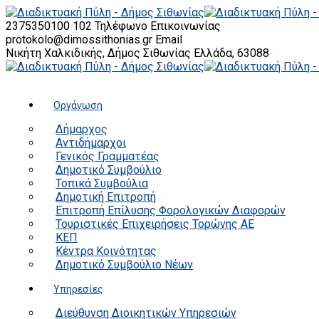
2375350100 102
Τηλέφωνο Επικοινωνίας
protokolo@dimossithonias.gr
Email
Νικήτη Χαλκιδικής, Δήμος Σιθωνίας
Ελλάδα, 63088
Οργάνωση
Δήμαρχος
Αντιδήμαρχοι
Γενικός Γραμματέας
Δημοτικό Συμβούλιο
Τοπικά Συμβούλια
Δημοτική Επιτροπή
Επιτροπή Επίλυσης Φορολογικών Διαφορών
Τουριστικές Επιχειρήσεις Τορώνης ΑΕ
ΚΕΠ
Κέντρα Κοινότητας
Δημοτικό Συμβούλιο Νέων
Υπηρεσίες
Διεύθυνση Διοικητικών Υπηρεσιών