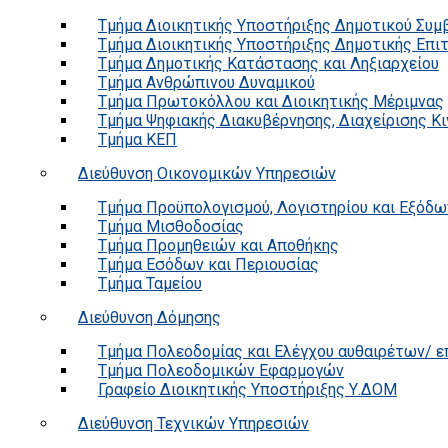
Τμήμα Διοικητικής Υποστήριξης Δημοτικού Συμ
Τμήμα Διοικητικής Υποστήριξης Δημοτικής Επι
Τμήμα Δημοτικής Κατάστασης και Ληξιαρχείου
Τμήμα Ανθρώπινου Δυναμικού
Τμήμα Πρωτοκόλλου και Διοικητικής Μέριμνας
Τμήμα Ψηφιακής Διακυβέρνησης, Διαχείρισης Κ
Τμήμα ΚΕΠ
Διεύθυνση Οικονομικών Υπηρεσιών
Τμήμα Προϋπολογισμού, Λογιστηρίου και Εξόδω
Τμήμα Μισθοδοσίας
Τμήμα Προμηθειών και Αποθήκης
Τμήμα Εσόδων και Περιουσίας
Τμήμα Ταμείου
Διεύθυνση Δόμησης
Τμήμα Πολεοδομίας και Ελέγχου αυθαιρέτων/ 
Τμήμα Πολεοδομικών Εφαρμογών
Γραφείο Διοικητικής Υποστήριξης Υ.ΔΟΜ
Διεύθυνση Τεχνικών Υπηρεσιών