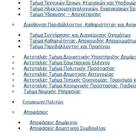
Τμήμα Τεχνικών Έργων, Κτιριακών και Υποδομώ
Τμήμα Ηλεκτρομηχανολογικών, Ενεργειακών Έρ
Τμήμα Ύδρευσης – Αποχέτευσης
Διεύθυνση Περιβάλλοντος, Καθαριότητας και Αν
Τμήμα Συντήρησης και Διαχείρισης Οχημάτων
Τμήμα Καθαριότητας, Αποκομιδής Απορριμμάτ
Τμήμα Περιβάλλοντος και Πρασίνου
Αυτοτελές Τμήμα Διοικητικής Υποστήριξης Δημάρ
Αυτοτελές Τμήμα Εσωτερικού Ελέγχου
Αυτοτελές Τμήμα Πολιτικής Προστασίας
Αυτοτελές Τμήμα Δημοτικής Αστυνομίας
Αυτοτελές Τμήμα Τοπικής Οικονομίας, Τουρισμού 
Αυτοτελές Τμήμα Κοινωνικής Προστασίας, Παιδεία
Τμήμα Νομικής Υπηρεσίας
Ενημέρωση Πολιτών
Αποφάσεις
Αποφάσεις Δημάρχου
Αποφάσεις Δημοτικού Συμβουλίου