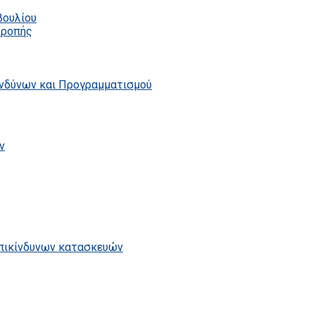
βουλίου
τροπής
ινδύνων και Προγραμματισμού
ν
επικίνδυνων κατασκευών