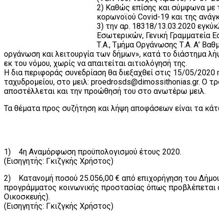
2) Καθώς επίσης και σύμφωνα με
κορωνοϊού Covid-19 και της ανάγ
3) την αρ. 18318/13.03.2020 εγκύ
Εσωτερικών, Γενική Γραμματεία 
Τ.Α., Τμήμα Οργάνωσης Τ.Α. Α’ Βα
οργάνωση και λειτουργία των δήμων», κατά το διάστημα λή
εκ του νόμου, χωρίς να απαιτείται αιτιολόγησή της.
Η δια περιφοράς συνεδρίαση θα διεξαχθεί στις 15/05/2020 η
ταχυδρομείου, στο μειλ: proedrosds@dimossithonias.gr. Ο
αποστέλλεται και την προώθησή του στο ανωτέρω μειλ.
Τα θέματα προς συζήτηση και λήψη αποφάσεων είναι τα κάτ
1) 4η Αναμόρφωση προϋπολογισμού έτους 2020.
(Εισηγητής: Γκιζγκής Χρήστος)
2) Κατανομή ποσού 25.056,00 € από επιχορήγηση του Δήμο
προγράμματος κοινωνικής προστασίας όπως προβλέπεται απ
Οικοσκευής).
(Εισηγητής: Γκιζγκής Χρήστος)