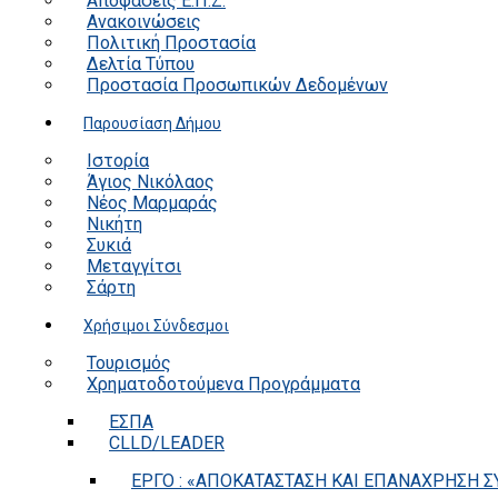
Αποφάσεις Ε.Π.Ζ.
Ανακοινώσεις
Πολιτική Προστασία
Δελτία Τύπου
Προστασία Προσωπικών Δεδομένων
Παρουσίαση Δήμου
Ιστορία
Άγιος Νικόλαος
Νέος Μαρμαράς
Νικήτη
Συκιά
Μεταγγίτσι
Σάρτη
Χρήσιμοι Σύνδεσμοι
Τουρισμός
Χρηματοδοτούμενα Προγράμματα
ΕΣΠΑ
CLLD/LEADER
ΕΡΓΟ : «ΑΠΟΚΑΤΑΣΤΑΣΗ ΚΑΙ ΕΠΑΝΑΧΡΗΣΗ ΣΥ