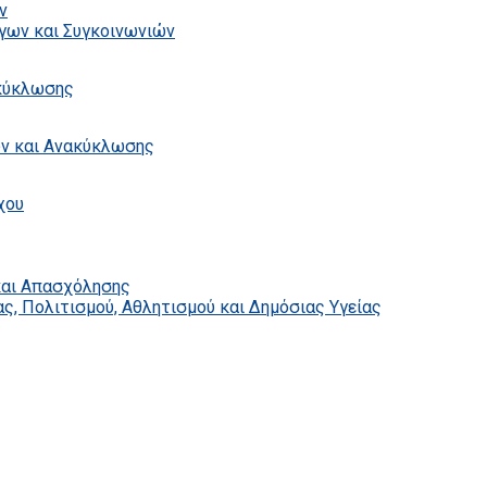
ν
γων και Συγκοινωνιών
ακύκλωσης
ων και Ανακύκλωσης
χου
και Απασχόλησης
ς, Πολιτισμού, Αθλητισμού και Δημόσιας Υγείας