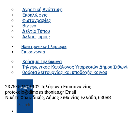
Αγροτική Ανάπτυξη
Εκδηλώσεις
Φωτογραφίες
Βίντεο
Δελτία Τύπου
Άλλοι φορείς
Ηλεκτρονικές Πληρωμές
Επικοινωνία
Χρήσιμα Τηλέφωνα
Τηλεφωνικός Κατάλογος Υπηρεσιών Δήμου Σιθωνί
Ωράρια λειτουργίας και υποδοχής κοινού
2375350100 102
Τηλέφωνο Επικοινωνίας
protokolo@dimossithonias.gr
Email
Νικήτη Χαλκιδικής, Δήμος Σιθωνίας
Ελλάδα, 63088
Search