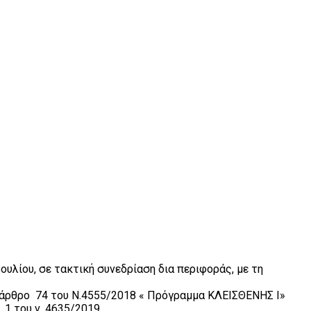
υλίου, σε τακτική συνεδρίαση δια περιφοράς, με τη
ο άρθρο 74 του Ν.4555/2018 « Πρόγραμμα ΚΛΕΙΣΘΕΝΗΣ Ι»
1 του ν. 4635/2019.