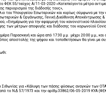
 το ΦΕΚ 55/τεύχος Α/11-03-2020 «Κατεπείγοντα μέτρα αντιμ
κης περιορισμού της διάδοσής τους»,
κλιο του Υπουργείου Εσωτερικών και κυρίως σύμφωνα με την 
Εσωτερικών & Οργάνωσης, Γενική Διεύθυνση Αποκέντρωσης & 
θμού, «Ενημέρωση για την εφαρμογή του κανονιστικού πλαισίο
ψης των μέτρων αποφυγής και διάδοσης του κορωνοϊού Covid
μέρα Παρασκευή και ώρα από 17:30 μ.μ. μέχρι 20:00 μ.μ., και
 τρόπος αποστολής της ψήφου και τοποθετήσεων θα γίνει με 
ωθι:
υ Σιθωνίας για «Κάλυψη των πάσης φύσεως αναγκών των ΟΤΑ 
ό το Ν.Δ 57/1973 και την αρίθμ.33862/06-05-2019 ΚΥΑ (ΦΕ