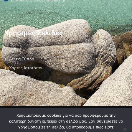
protokolo@dimossithonias.gr
Χρήσιμες Σελίδες
Αρχική
Δελτία Τύπου
Χάρτης Ιστοτόπου
Επικοινωνία
Πολιτική Προστασίας Προσωπικών Δεδομένων
–
Πολιτική Cookies
–
Χρησιμοποιούμε cookies για να σας προσφέρουμε την
Όροι Χρήσης
καλύτερη δυνατή εμπειρία στη σελίδα μας. Εάν συνεχίσετε να
χρησιμοποιείτε τη σελίδα, θα υποθέσουμε πως είστε