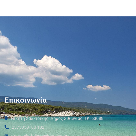
Επικοινωνία
Νικήτη Χαλκιδικής, Δήμος Σιθωνίας, ΤΚ: 63088
2375350100 102