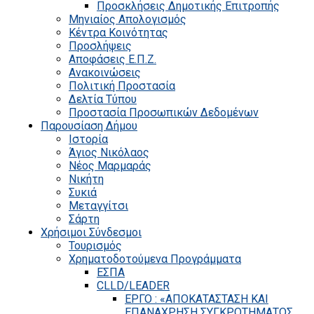
Προσκλήσεις Δημοτικής Επιτροπής
Μηνιαίος Απολογισμός
Κέντρα Κοινότητας
Προσλήψεις
Αποφάσεις Ε.Π.Ζ.
Ανακοινώσεις
Πολιτική Προστασία
Δελτία Τύπου
Προστασία Προσωπικών Δεδομένων
Παρουσίαση Δήμου
Ιστορία
Άγιος Νικόλαος
Νέος Μαρμαράς
Νικήτη
Συκιά
Μεταγγίτσι
Σάρτη
Χρήσιμοι Σύνδεσμοι
Τουρισμός
Χρηματοδοτούμενα Προγράμματα
ΕΣΠΑ
CLLD/LEADER
ΕΡΓΟ : «ΑΠΟΚΑΤΑΣΤΑΣΗ ΚΑΙ
ΕΠΑΝΑΧΡΗΣΗ ΣΥΓΚΡΟΤΗΜΑΤΟΣ