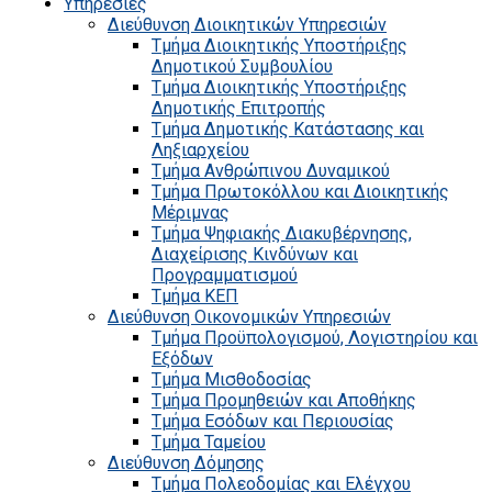
Υπηρεσίες
Διεύθυνση Διοικητικών Υπηρεσιών
Τμήμα Διοικητικής Υποστήριξης
Δημοτικού Συμβουλίου
Τμήμα Διοικητικής Υποστήριξης
Δημοτικής Επιτροπής
Τμήμα Δημοτικής Κατάστασης και
Ληξιαρχείου
Τμήμα Ανθρώπινου Δυναμικού
Τμήμα Πρωτοκόλλου και Διοικητικής
Μέριμνας
Τμήμα Ψηφιακής Διακυβέρνησης,
Διαχείρισης Κινδύνων και
Προγραμματισμού
Τμήμα ΚΕΠ
Διεύθυνση Οικονομικών Υπηρεσιών
Τμήμα Προϋπολογισμού, Λογιστηρίου και
Εξόδων
Τμήμα Μισθοδοσίας
Τμήμα Προμηθειών και Αποθήκης
Τμήμα Εσόδων και Περιουσίας
Τμήμα Ταμείου
Διεύθυνση Δόμησης
Τμήμα Πολεοδομίας και Ελέγχου