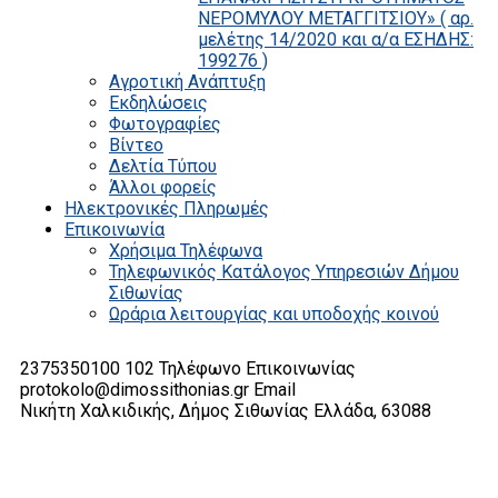
ΝΕΡΟΜΥΛΟΥ ΜΕΤΑΓΓΙΤΣΙΟΥ» ( αρ.
μελέτης 14/2020 και α/α ΕΣΗΔΗΣ:
199276 )
Αγροτική Ανάπτυξη
Εκδηλώσεις
Φωτογραφίες
Βίντεο
Δελτία Τύπου
Άλλοι φορείς
Ηλεκτρονικές Πληρωμές
Επικοινωνία
Χρήσιμα Τηλέφωνα
Τηλεφωνικός Κατάλογος Υπηρεσιών Δήμου
Σιθωνίας
Ωράρια λειτουργίας και υποδοχής κοινού
2375350100 102
Τηλέφωνο Επικοινωνίας
protokolo@dimossithonias.gr
Email
Νικήτη Χαλκιδικής, Δήμος Σιθωνίας
Ελλάδα, 63088