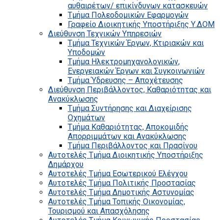
αυθαιρέτων/ επικίνδυνων κατασκευών
Τμήμα Πολεοδομικών Εφαρμογών
Γραφείο Διοικητικής Υποστήριξης Υ.ΔΟΜ
Διεύθυνση Τεχνικών Υπηρεσιών
Τμήμα Τεχνικών Έργων, Κτιριακών και
Υποδομών
Τμήμα Ηλεκτρομηχανολογικών,
Ενεργειακών Έργων και Συγκοινωνιών
Τμήμα Ύδρευσης – Αποχέτευσης
Διεύθυνση Περιβάλλοντος, Καθαριότητας και
Ανακύκλωσης
Τμήμα Συντήρησης και Διαχείρισης
Οχημάτων
Τμήμα Καθαριότητας, Αποκομιδής
Απορριμμάτων και Ανακύκλωσης
Τμήμα Περιβάλλοντος και Πρασίνου
Αυτοτελές Τμήμα Διοικητικής Υποστήριξης
Δημάρχου
Αυτοτελές Τμήμα Εσωτερικού Ελέγχου
Αυτοτελές Τμήμα Πολιτικής Προστασίας
Αυτοτελές Τμήμα Δημοτικής Αστυνομίας
Αυτοτελές Τμήμα Τοπικής Οικονομίας,
Τουρισμού και Απασχόλησης