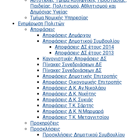
Αυτοτελές Τμήμα Κοινωνικής Προστασίας,
Παιδείας, Πολιτισμού, Αθλητισμού και
Δημόσιας Υγείας
Τμήμα Νομικής Υπηρεσίας
Ενημέρωση Πολιτών
Αποφάσεις
Αποφάσεις Δημάρχου
Αποφάσεις Δημοτικού Συμβουλίου
Αποφάσεις ΔΣ έτους 2014
Αποφάσεις ΔΣ έτους 2013
Κανονιστικές Αποφάσεις ΔΣ
Πίνακες Συνεδριάσεων ΔΕ
Πίνακες Συνεδριάσεων ΔΣ
Αποφάσεις Δημοτικής Επιτροπής
Αποφάσεις Οικονομικής Επιτροπής
Αποφάσεις Δ.Κ. Αγ.Νικολάου
Αποφάσεις Δ.Κ. Νικήτης
Αποφάσεις Δ.Κ. Συκιάς
Αποφάσεις Τ.Κ. Σάρτης
Αποφάσεις Δ.Κ. Ν.Μαρμαρά
Αποφάσεις Τ.Κ. Μεταγγιτσίου
Προκηρύξεις
Προσκλήσεις
Προσκλήσεις Δημοτικού Συμβουλίου