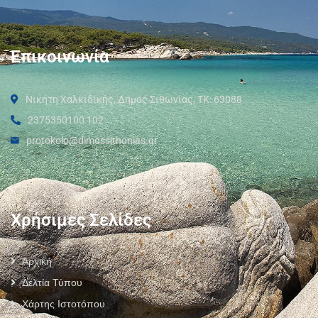
Επικοινωνία
Νικήτη Χαλκιδικής, Δήμος Σιθωνίας, ΤΚ: 63088
2375350100 102
protokolo@dimossithonias.gr
Χρήσιμες Σελίδες
Αρχική
Δελτία Τύπου
Χάρτης Ιστοτόπου