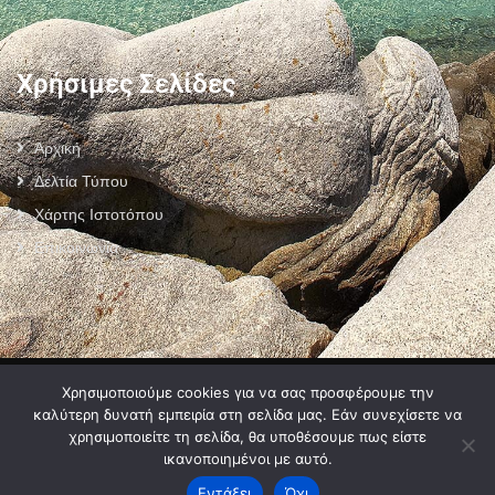
Χρήσιμες Σελίδες
Αρχική
Δελτία Τύπου
Χάρτης Ιστοτόπου
Επικοινωνία
Πολιτική Προστασίας Προσωπικών Δεδομένων
–
Πολιτική Cookies
–
Χρησιμοποιούμε cookies για να σας προσφέρουμε την
Όροι Χρήσης
καλύτερη δυνατή εμπειρία στη σελίδα μας. Εάν συνεχίσετε να
χρησιμοποιείτε τη σελίδα, θα υποθέσουμε πως είστε
ικανοποιημένοι με αυτό.
Εντάξει
Όχι