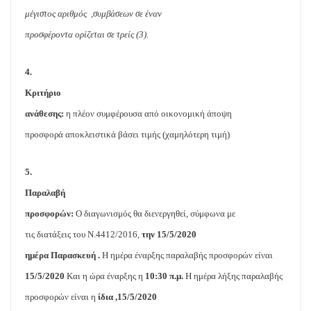
μέγιστος αριθμός
,συμβάσεων σε έναν
προσφέροντα ορίζεται σε τρείς (3).
4.
Κριτήριο
ανάθεσης:
η πλέον συμφέρουσα από οικονομική άποψη
προσφορά αποκλειστικά βάσει τιμής (χαμηλότερη τιμή)
5.
Παραλαβή
προσφορών:
Ο διαγωνισμός θα διενεργηθεί, σύμφωνα με
τις διατάξεις του Ν.4412/2016,
την 15/5/2020
ημέρα Παρασκευή .
Η ημέρα έναρξης παραλαβής προσφορών είναι
15/5/2020
Και η ώρα έναρξης η
10:30 π.μ.
Η ημέρα λήξης παραλαβής
προσφορών είναι η
ίδια ,15/5/2020