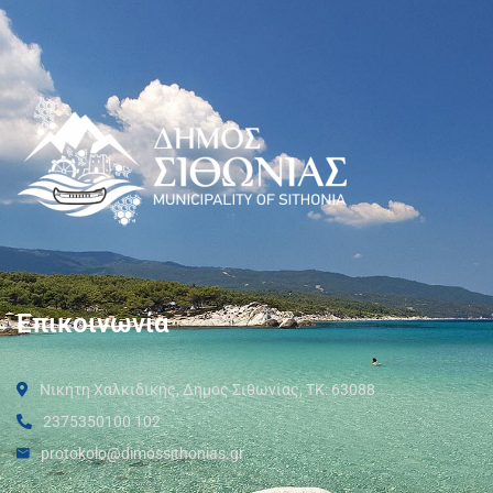
Επικοινωνία
Νικήτη Χαλκιδικής, Δήμος Σιθωνίας, ΤΚ: 63088
2375350100 102
protokolo@dimossithonias.gr