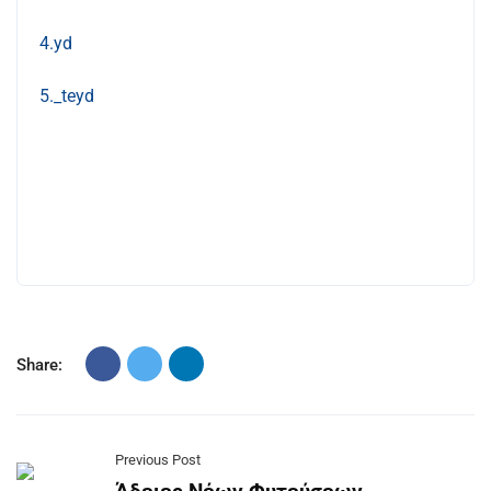
4.yd
5._teyd
Share:
Previous Post