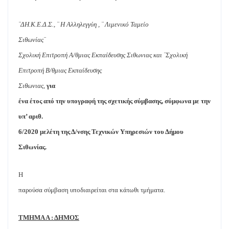
¨
ΔΗ.Κ.Ε.Δ.Σ.,
¨
Η Αλληλεγγύη ,
¨
Λιμενικό Ταμείο
Σιθωνίας
¨
Σχολική Επιτροπή Α/θμιας Εκπαίδευσης Σιθωνιας και
¨
Σχολική
Επιτροπή Β/θμιας Εκπαίδευσης
Σιθωνιας
,
για
ένα έτος από την υπογραφή της σχετικής σύμβασης, σύμφωνα με την
υπ’ αριθ.
6/2020 μελέτη της Δ/νσης Τεχνικών Υπηρεσιών του Δήμου
Σιθωνίας.
Η
παρούσα σύμβαση υποδιαιρείται στα κάτωθι τμήματα.
ΤΜΗΜΑ Α : ΔΗΜΟΣ