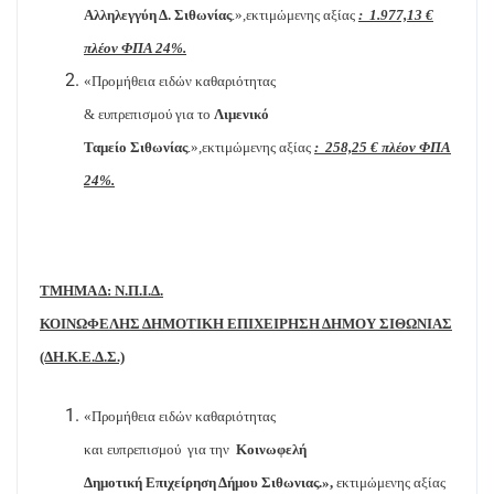
Αλληλεγγύη Δ. Σιθωνίας
.»,εκτιμώμενης αξίας
:
1.977,13 €
πλέον ΦΠΑ 24%.
«Προμήθεια ειδών καθαριότητας
& ευπρεπισμού για το
Λιμενικό
Ταμείο Σιθωνίας
.»,εκτιμώμενης αξίας
:
258,25 € πλέον ΦΠΑ
24%.
ΤΜΗΜΑ Δ: Ν.Π.Ι.Δ.
ΚΟΙΝΩΦΕΛΗΣ ΔΗΜΟΤΙΚΗ ΕΠΙΧΕΙΡΗΣΗ ΔΗΜΟΥ ΣΙΘΩΝΙΑΣ
(ΔΗ.Κ.Ε.Δ.Σ.)
«Προμήθεια ειδών καθαριότητας
και ευπρεπισμού
για την
Κοινωφελή
Δημοτική Επιχείρηση Δήμου Σιθωνιας.»,
εκτιμώμενης αξίας