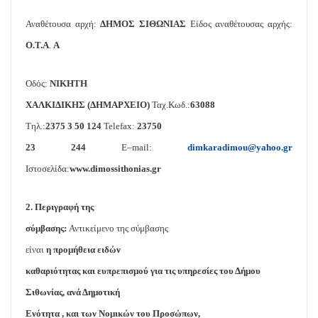
Αναθέτουσα αρχή:
ΔΗΜΟΣ ΣΙΘΩΝΙΑΣ
Είδος αναθέτουσας αρχής:
Ο.Τ.Α
.
Α
Οδός:
ΝΙΚΗΤΗ
ΧΑΛΚΙΔΙΚΗΣ (ΔΗΜΑΡΧΕΙΟ)
Ταχ.Κωδ.:
63088
Τηλ.:
2375 3 50 124
Telefax
:
23750
23 244
E
–
mail
:
dimkaradimou
@
yahoo
.
gr
Ιστοσελίδα:
www
.
dimossithonias
.
gr
2
. Περιγραφή της
σύμβασης:
Αντικείμενο της σύμβασης
είναι
η προμήθεια ειδών
καθαριότητας και ευπρεπισμού για τις υπηρεσίες του Δήμου
Σιθωνίας, ανά Δημοτική
Ενότητα , και των Νομικών του Προσώπων,