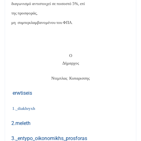
διαγωνισμό αντιστοιχεί σε ποσοστό
5
%, επί
της
προσφοράς
,
μη
συμπεριλαμβανομένου του ΦΠΑ.
Ο
Δήμαρχος
Ντεμπλας
Κυπαρισσης
erwtiseis
1._diakhryxh
2.meleth
3._entypo_oikonomikhs_prosforas