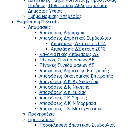
Αυτοτελές Τμήμα Κοινωνικής Προστασίας,
Παιδείας, Πολιτισμού, Αθλητισμού και
Δημόσιας Υγείας
Τμήμα Νομικής Υπηρεσίας
Ενημέρωση Πολιτών
Αποφάσεις
Αποφάσεις Δημάρχου
Αποφάσεις Δημοτικού Συμβουλίου
Αποφάσεις ΔΣ έτους 2014
Αποφάσεις ΔΣ έτους 2013
Κανονιστικές Αποφάσεις ΔΣ
Πίνακες Συνεδριάσεων ΔΕ
Πίνακες Συνεδριάσεων ΔΣ
Αποφάσεις Δημοτικής Επιτροπής
Αποφάσεις Οικονομικής Επιτροπής
Αποφάσεις Δ.Κ. Αγ.Νικολάου
Αποφάσεις Δ.Κ. Νικήτης
Αποφάσεις Δ.Κ. Συκιάς
Αποφάσεις Τ.Κ. Σάρτης
Αποφάσεις Δ.Κ. Ν.Μαρμαρά
Αποφάσεις Τ.Κ. Μεταγγιτσίου
Προκηρύξεις
Προσκλήσεις
Προσκλήσεις Δημοτικού Συμβουλίου