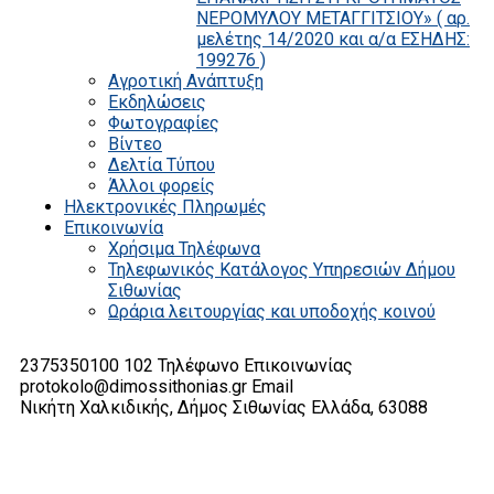
ΝΕΡΟΜΥΛΟΥ ΜΕΤΑΓΓΙΤΣΙΟΥ» ( αρ.
μελέτης 14/2020 και α/α ΕΣΗΔΗΣ:
199276 )
Αγροτική Ανάπτυξη
Εκδηλώσεις
Φωτογραφίες
Βίντεο
Δελτία Τύπου
Άλλοι φορείς
Ηλεκτρονικές Πληρωμές
Επικοινωνία
Χρήσιμα Τηλέφωνα
Τηλεφωνικός Κατάλογος Υπηρεσιών Δήμου
Σιθωνίας
Ωράρια λειτουργίας και υποδοχής κοινού
2375350100 102
Τηλέφωνο Επικοινωνίας
protokolo@dimossithonias.gr
Email
Νικήτη Χαλκιδικής, Δήμος Σιθωνίας
Ελλάδα, 63088