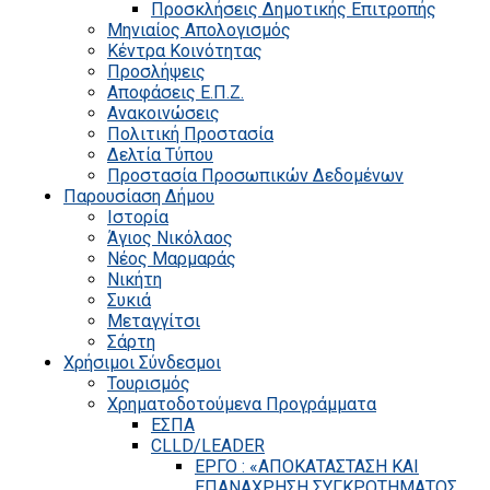
Προσκλήσεις Δημοτικής Επιτροπής
Μηνιαίος Απολογισμός
Κέντρα Κοινότητας
Προσλήψεις
Αποφάσεις Ε.Π.Ζ.
Ανακοινώσεις
Πολιτική Προστασία
Δελτία Τύπου
Προστασία Προσωπικών Δεδομένων
Παρουσίαση Δήμου
Ιστορία
Άγιος Νικόλαος
Νέος Μαρμαράς
Νικήτη
Συκιά
Μεταγγίτσι
Σάρτη
Χρήσιμοι Σύνδεσμοι
Τουρισμός
Χρηματοδοτούμενα Προγράμματα
ΕΣΠΑ
CLLD/LEADER
ΕΡΓΟ : «ΑΠΟΚΑΤΑΣΤΑΣΗ ΚΑΙ
ΕΠΑΝΑΧΡΗΣΗ ΣΥΓΚΡΟΤΗΜΑΤΟΣ