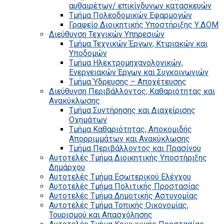
αυθαιρέτων/ επικίνδυνων κατασκευών
Τμήμα Πολεοδομικών Εφαρμογών
Γραφείο Διοικητικής Υποστήριξης Υ.ΔΟΜ
Διεύθυνση Τεχνικών Υπηρεσιών
Τμήμα Τεχνικών Έργων, Κτιριακών και
Υποδομών
Τμήμα Ηλεκτρομηχανολογικών,
Ενεργειακών Έργων και Συγκοινωνιών
Τμήμα Ύδρευσης – Αποχέτευσης
Διεύθυνση Περιβάλλοντος, Καθαριότητας και
Ανακύκλωσης
Τμήμα Συντήρησης και Διαχείρισης
Οχημάτων
Τμήμα Καθαριότητας, Αποκομιδής
Απορριμμάτων και Ανακύκλωσης
Τμήμα Περιβάλλοντος και Πρασίνου
Αυτοτελές Τμήμα Διοικητικής Υποστήριξης
Δημάρχου
Αυτοτελές Τμήμα Εσωτερικού Ελέγχου
Αυτοτελές Τμήμα Πολιτικής Προστασίας
Αυτοτελές Τμήμα Δημοτικής Αστυνομίας
Αυτοτελές Τμήμα Τοπικής Οικονομίας,
Τουρισμού και Απασχόλησης