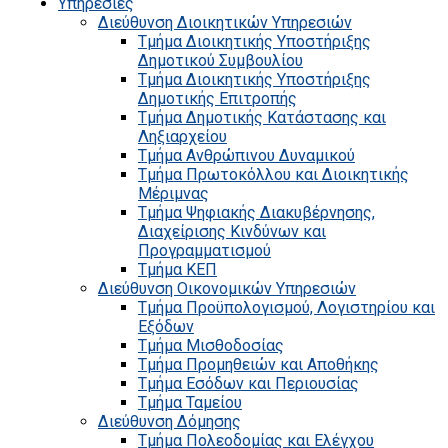
Υπηρεσίες
Διεύθυνση Διοικητικών Υπηρεσιών
Τμήμα Διοικητικής Υποστήριξης
Δημοτικού Συμβουλίου
Τμήμα Διοικητικής Υποστήριξης
Δημοτικής Επιτροπής
Τμήμα Δημοτικής Κατάστασης και
Ληξιαρχείου
Τμήμα Ανθρώπινου Δυναμικού
Τμήμα Πρωτοκόλλου και Διοικητικής
Μέριμνας
Τμήμα Ψηφιακής Διακυβέρνησης,
Διαχείρισης Κινδύνων και
Προγραμματισμού
Τμήμα ΚΕΠ
Διεύθυνση Οικονομικών Υπηρεσιών
Τμήμα Προϋπολογισμού, Λογιστηρίου και
Εξόδων
Τμήμα Μισθοδοσίας
Τμήμα Προμηθειών και Αποθήκης
Τμήμα Εσόδων και Περιουσίας
Τμήμα Ταμείου
Διεύθυνση Δόμησης
Τμήμα Πολεοδομίας και Ελέγχου