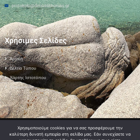
protokolo@dimossithonias.gr
Χρήσιμες Σελίδες
Αρχική
Δελτία Τύπου
Χάρτης Ιστοτόπου
Επικοινωνία
Πολιτική Προστασίας Προσωπικών Δεδομένων
–
Πολιτική Cookies
–
Χρησιμοποιούμε cookies για να σας προσφέρουμε την
Όροι Χρήσης
καλύτερη δυνατή εμπειρία στη σελίδα μας. Εάν συνεχίσετε να