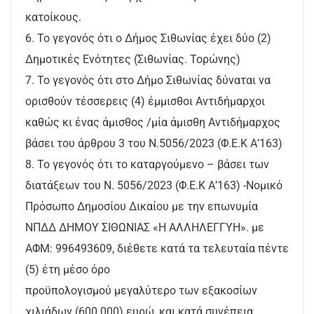
κατοίκους.
6. Το γεγονός ότι ο Δήμος Σιθωνίας έχει δύο (2)
Δημοτικές Ενότητες (Σιθωνίας. Τορώνης)
7. Το γεγονός ότι στο Δήμο Σιθωνίας δύναται να
ορισθούν τέσσερεις (4) έμμισθοι Αντιδήμαρχοι
καθώς κι ένας άμισθος /μία άμισθη Αντιδήμαρχος
βάσει του άρθρου 3 του Ν.5056/2023 (Φ.Ε.Κ Α’163)
8. To γεγονός ότι το καταργούμενο – βάσει των
διατάξεων του Ν. 5056/2023 (Φ.Ε.Κ Α’163) -Νομικό
Πρόσωπο Δημοσίου Δικαίου με την επωνυμία
ΝΠΔΔ ΔΗΜΟΥ ΣΙΘΩΝΙΑΣ «Η ΑΛΛΗΛΕΓΓΥΗ». με
ΑΦΜ: 996493609, διέθετε κατά τα τελευταία πέντε
(5) έτη μέσο όρο
προϋπολογισμού μεγαλύτερο των εξακοσίων
χιλιάδων (600.000) ευρώ, και κατά συνέπεια