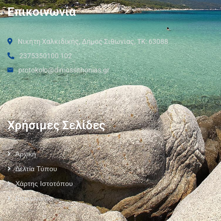
Επικοινωνία
Νικήτη Χαλκιδικής, Δήμος Σιθωνίας, ΤΚ: 63088
2375350100 102
protokolo@dimossithonias.gr
Χρήσιμες Σελίδες
Αρχική
Δελτία Τύπου
Χάρτης Ιστοτόπου
Επικοινωνία