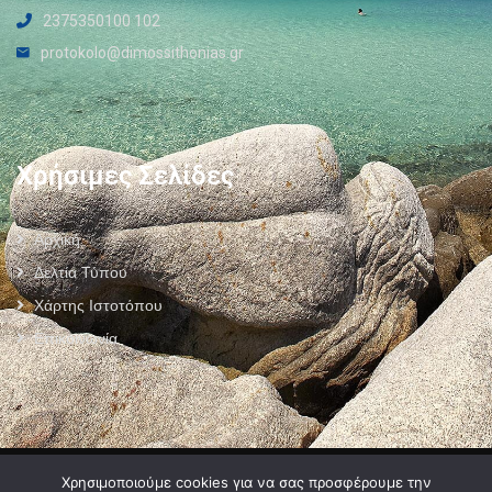
2375350100 102
protokolo@dimossithonias.gr
Χρήσιμες Σελίδες
Αρχική
Δελτία Τύπου
Χάρτης Ιστοτόπου
Επικοινωνία
Πολιτική Προστασίας Προσωπικών Δεδομένων
–
Πολιτική Cookies
–
Χρησιμοποιούμε cookies για να σας προσφέρουμε την