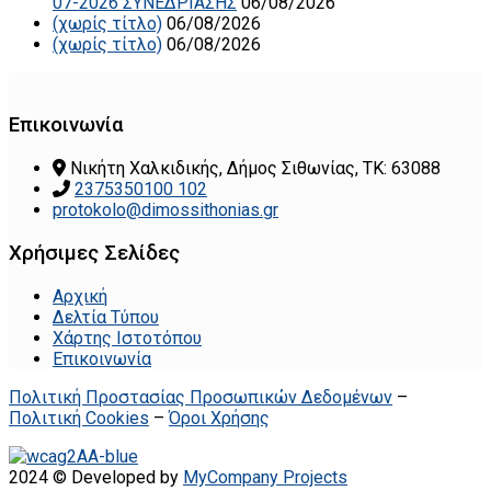
07-2026 ΣΥΝΕΔΡΙΑΣΗΣ
06/08/2026
(χωρίς τίτλο)
06/08/2026
(χωρίς τίτλο)
06/08/2026
Επικοινωνία
Νικήτη Χαλκιδικής, Δήμος Σιθωνίας, ΤΚ: 63088
2375350100 102
protokolo@dimossithonias.gr
Χρήσιμες Σελίδες
Αρχική
Δελτία Τύπου
Χάρτης Ιστοτόπου
Επικοινωνία
Πολιτική Προστασίας Προσωπικών Δεδομένων
–
Πολιτική Cookies
–
Όροι Χρήσης
2024 © Developed by
MyCompany Projects