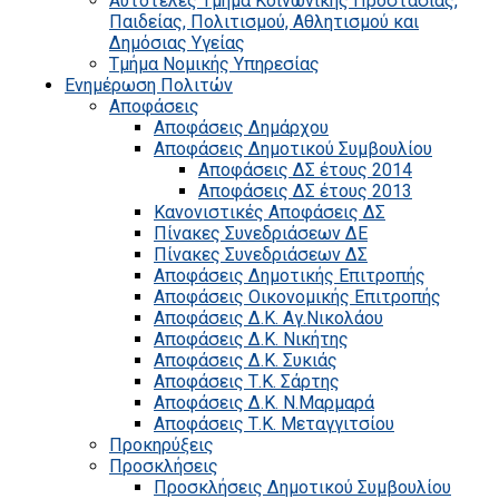
Αυτοτελές Τμήμα Κοινωνικής Προστασίας,
Παιδείας, Πολιτισμού, Αθλητισμού και
Δημόσιας Υγείας
Τμήμα Νομικής Υπηρεσίας
Ενημέρωση Πολιτών
Αποφάσεις
Αποφάσεις Δημάρχου
Αποφάσεις Δημοτικού Συμβουλίου
Αποφάσεις ΔΣ έτους 2014
Αποφάσεις ΔΣ έτους 2013
Κανονιστικές Αποφάσεις ΔΣ
Πίνακες Συνεδριάσεων ΔΕ
Πίνακες Συνεδριάσεων ΔΣ
Αποφάσεις Δημοτικής Επιτροπής
Αποφάσεις Οικονομικής Επιτροπής
Αποφάσεις Δ.Κ. Αγ.Νικολάου
Αποφάσεις Δ.Κ. Νικήτης
Αποφάσεις Δ.Κ. Συκιάς
Αποφάσεις Τ.Κ. Σάρτης
Αποφάσεις Δ.Κ. Ν.Μαρμαρά
Αποφάσεις Τ.Κ. Μεταγγιτσίου
Προκηρύξεις
Προσκλήσεις
Προσκλήσεις Δημοτικού Συμβουλίου