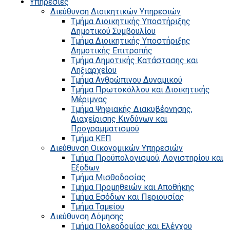
Υπηρεσίες
Διεύθυνση Διοικητικών Υπηρεσιών
Τμήμα Διοικητικής Υποστήριξης
Δημοτικού Συμβουλίου
Τμήμα Διοικητικής Υποστήριξης
Δημοτικής Επιτροπής
Τμήμα Δημοτικής Κατάστασης και
Ληξιαρχείου
Τμήμα Ανθρώπινου Δυναμικού
Τμήμα Πρωτοκόλλου και Διοικητικής
Μέριμνας
Τμήμα Ψηφιακής Διακυβέρνησης,
Διαχείρισης Κινδύνων και
Προγραμματισμού
Τμήμα ΚΕΠ
Διεύθυνση Οικονομικών Υπηρεσιών
Τμήμα Προϋπολογισμού, Λογιστηρίου και
Εξόδων
Τμήμα Μισθοδοσίας
Τμήμα Προμηθειών και Αποθήκης
Τμήμα Εσόδων και Περιουσίας
Τμήμα Ταμείου
Διεύθυνση Δόμησης
Τμήμα Πολεοδομίας και Ελέγχου