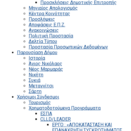
Προσκλήσεις Δημοτικής Επιτροπής
Μηνιαίος Απολογισμός
Κέντρα Κοινότητας
Προσλήψεις
Αποφάσεις Ε.Π.Ζ.
Ανακοινώσεις
Πολιτική Προστασία
Δελτία Τύπου
Προστασία Προσωπικών Δεδομένων
Παρουσίαση Δήμου
Ιστορία
Άγιος Νικόλαος
Νέος Μαρμαράς
Νικήτη
Συκιά
Μεταγγίτσι
Σάρτη
Χρήσιμοι Σύνδεσμοι
Τουρισμός
Χρηματοδοτούμενα Προγράμματα
ΕΣΠΑ
CLLD/LEADER
ΕΡΓΟ : «ΑΠΟΚΑΤΑΣΤΑΣΗ ΚΑΙ
ΕΠΑΝΑΧΡΗΣΗ ΣΥΓΚΡΟΤΗΜΑΤΟΣ