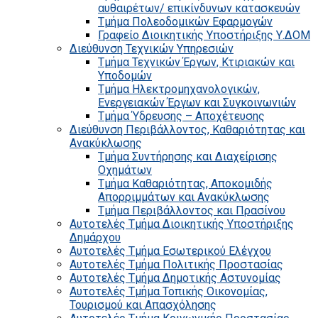
αυθαιρέτων/ επικίνδυνων κατασκευών
Τμήμα Πολεοδομικών Εφαρμογών
Γραφείο Διοικητικής Υποστήριξης Υ.ΔΟΜ
Διεύθυνση Τεχνικών Υπηρεσιών
Τμήμα Τεχνικών Έργων, Κτιριακών και
Υποδομών
Τμήμα Ηλεκτρομηχανολογικών,
Ενεργειακών Έργων και Συγκοινωνιών
Τμήμα Ύδρευσης – Αποχέτευσης
Διεύθυνση Περιβάλλοντος, Καθαριότητας και
Ανακύκλωσης
Τμήμα Συντήρησης και Διαχείρισης
Οχημάτων
Τμήμα Καθαριότητας, Αποκομιδής
Απορριμμάτων και Ανακύκλωσης
Τμήμα Περιβάλλοντος και Πρασίνου
Αυτοτελές Τμήμα Διοικητικής Υποστήριξης
Δημάρχου
Αυτοτελές Τμήμα Εσωτερικού Ελέγχου
Αυτοτελές Τμήμα Πολιτικής Προστασίας
Αυτοτελές Τμήμα Δημοτικής Αστυνομίας
Αυτοτελές Τμήμα Τοπικής Οικονομίας,
Τουρισμού και Απασχόλησης