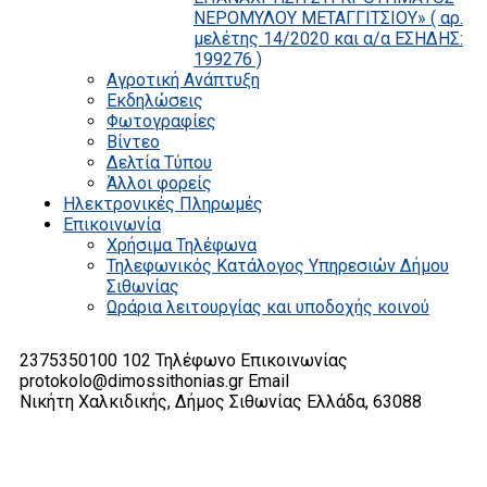
ΝΕΡΟΜΥΛΟΥ ΜΕΤΑΓΓΙΤΣΙΟΥ» ( αρ.
μελέτης 14/2020 και α/α ΕΣΗΔΗΣ:
199276 )
Αγροτική Ανάπτυξη
Εκδηλώσεις
Φωτογραφίες
Βίντεο
Δελτία Τύπου
Άλλοι φορείς
Ηλεκτρονικές Πληρωμές
Επικοινωνία
Χρήσιμα Τηλέφωνα
Τηλεφωνικός Κατάλογος Υπηρεσιών Δήμου
Σιθωνίας
Ωράρια λειτουργίας και υποδοχής κοινού
2375350100 102
Τηλέφωνο Επικοινωνίας
protokolo@dimossithonias.gr
Email
Νικήτη Χαλκιδικής, Δήμος Σιθωνίας
Ελλάδα, 63088