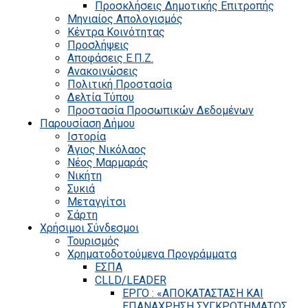
Προσκλήσεις Δημοτικής Επιτροπής
Μηνιαίος Απολογισμός
Κέντρα Κοινότητας
Προσλήψεις
Αποφάσεις Ε.Π.Ζ.
Ανακοινώσεις
Πολιτική Προστασία
Δελτία Τύπου
Προστασία Προσωπικών Δεδομένων
Παρουσίαση Δήμου
Ιστορία
Άγιος Νικόλαος
Νέος Μαρμαράς
Νικήτη
Συκιά
Μεταγγίτσι
Σάρτη
Χρήσιμοι Σύνδεσμοι
Τουρισμός
Χρηματοδοτούμενα Προγράμματα
ΕΣΠΑ
CLLD/LEADER
ΕΡΓΟ : «ΑΠΟΚΑΤΑΣΤΑΣΗ ΚΑΙ
ΕΠΑΝΑΧΡΗΣΗ ΣΥΓΚΡΟΤΗΜΑΤΟΣ