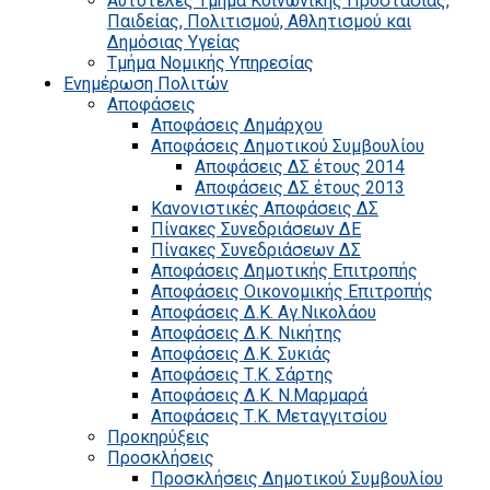
Αυτοτελές Τμήμα Κοινωνικής Προστασίας,
Παιδείας, Πολιτισμού, Αθλητισμού και
Δημόσιας Υγείας
Τμήμα Νομικής Υπηρεσίας
Ενημέρωση Πολιτών
Αποφάσεις
Αποφάσεις Δημάρχου
Αποφάσεις Δημοτικού Συμβουλίου
Αποφάσεις ΔΣ έτους 2014
Αποφάσεις ΔΣ έτους 2013
Κανονιστικές Αποφάσεις ΔΣ
Πίνακες Συνεδριάσεων ΔΕ
Πίνακες Συνεδριάσεων ΔΣ
Αποφάσεις Δημοτικής Επιτροπής
Αποφάσεις Οικονομικής Επιτροπής
Αποφάσεις Δ.Κ. Αγ.Νικολάου
Αποφάσεις Δ.Κ. Νικήτης
Αποφάσεις Δ.Κ. Συκιάς
Αποφάσεις Τ.Κ. Σάρτης
Αποφάσεις Δ.Κ. Ν.Μαρμαρά
Αποφάσεις Τ.Κ. Μεταγγιτσίου
Προκηρύξεις
Προσκλήσεις
Προσκλήσεις Δημοτικού Συμβουλίου