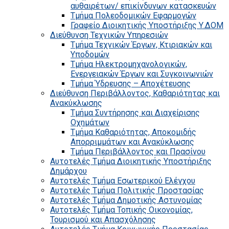
αυθαιρέτων/ επικίνδυνων κατασκευών
Τμήμα Πολεοδομικών Εφαρμογών
Γραφείο Διοικητικής Υποστήριξης Υ.ΔΟΜ
Διεύθυνση Τεχνικών Υπηρεσιών
Τμήμα Τεχνικών Έργων, Κτιριακών και
Υποδομών
Τμήμα Ηλεκτρομηχανολογικών,
Ενεργειακών Έργων και Συγκοινωνιών
Τμήμα Ύδρευσης – Αποχέτευσης
Διεύθυνση Περιβάλλοντος, Καθαριότητας και
Ανακύκλωσης
Τμήμα Συντήρησης και Διαχείρισης
Οχημάτων
Τμήμα Καθαριότητας, Αποκομιδής
Απορριμμάτων και Ανακύκλωσης
Τμήμα Περιβάλλοντος και Πρασίνου
Αυτοτελές Τμήμα Διοικητικής Υποστήριξης
Δημάρχου
Αυτοτελές Τμήμα Εσωτερικού Ελέγχου
Αυτοτελές Τμήμα Πολιτικής Προστασίας
Αυτοτελές Τμήμα Δημοτικής Αστυνομίας
Αυτοτελές Τμήμα Τοπικής Οικονομίας,
Τουρισμού και Απασχόλησης