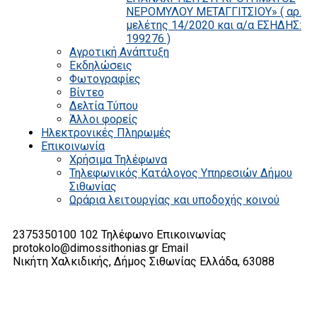
ΝΕΡΟΜΥΛΟΥ ΜΕΤΑΓΓΙΤΣΙΟΥ» ( αρ.
μελέτης 14/2020 και α/α ΕΣΗΔΗΣ:
199276 )
Αγροτική Ανάπτυξη
Εκδηλώσεις
Φωτογραφίες
Βίντεο
Δελτία Τύπου
Άλλοι φορείς
Ηλεκτρονικές Πληρωμές
Επικοινωνία
Χρήσιμα Τηλέφωνα
Τηλεφωνικός Κατάλογος Υπηρεσιών Δήμου
Σιθωνίας
Ωράρια λειτουργίας και υποδοχής κοινού
2375350100 102
Τηλέφωνο Επικοινωνίας
protokolo@dimossithonias.gr
Email
Νικήτη Χαλκιδικής, Δήμος Σιθωνίας
Ελλάδα, 63088