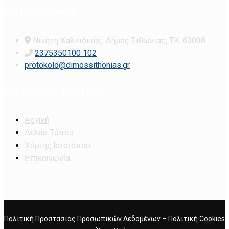
Επικοινωνία
Νικήτη Χαλκιδικής, Δήμος Σιθωνίας, ΤΚ: 63088
2375350100 102
protokolo@dimossithonias.gr
Χρήσιμες Σελίδες
Αρχική
Δελτία Τύπου
Χάρτης Ιστοτόπου
Επικοινωνία
Πολιτική Προστασίας Προσωπικών Δεδομένων
–
Πολιτική Cookies