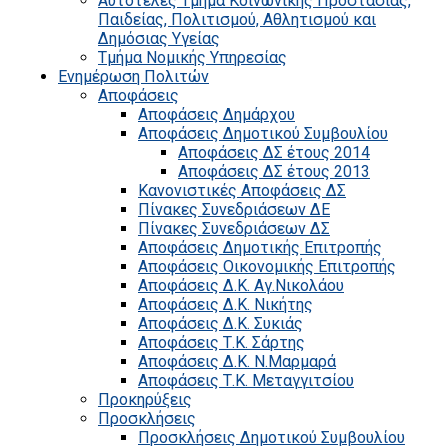
Αυτοτελές Τμήμα Κοινωνικής Προστασίας,
Παιδείας, Πολιτισμού, Αθλητισμού και
Δημόσιας Υγείας
Τμήμα Νομικής Υπηρεσίας
Ενημέρωση Πολιτών
Αποφάσεις
Αποφάσεις Δημάρχου
Αποφάσεις Δημοτικού Συμβουλίου
Αποφάσεις ΔΣ έτους 2014
Αποφάσεις ΔΣ έτους 2013
Κανονιστικές Αποφάσεις ΔΣ
Πίνακες Συνεδριάσεων ΔΕ
Πίνακες Συνεδριάσεων ΔΣ
Αποφάσεις Δημοτικής Επιτροπής
Αποφάσεις Οικονομικής Επιτροπής
Αποφάσεις Δ.Κ. Αγ.Νικολάου
Αποφάσεις Δ.Κ. Νικήτης
Αποφάσεις Δ.Κ. Συκιάς
Αποφάσεις Τ.Κ. Σάρτης
Αποφάσεις Δ.Κ. Ν.Μαρμαρά
Αποφάσεις Τ.Κ. Μεταγγιτσίου
Προκηρύξεις
Προσκλήσεις
Προσκλήσεις Δημοτικού Συμβουλίου