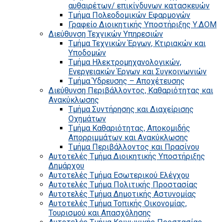
αυθαιρέτων/ επικίνδυνων κατασκευών
Τμήμα Πολεοδομικών Εφαρμογών
Γραφείο Διοικητικής Υποστήριξης Υ.ΔΟΜ
Διεύθυνση Τεχνικών Υπηρεσιών
Τμήμα Τεχνικών Έργων, Κτιριακών και
Υποδομών
Τμήμα Ηλεκτρομηχανολογικών,
Ενεργειακών Έργων και Συγκοινωνιών
Τμήμα Ύδρευσης – Αποχέτευσης
Διεύθυνση Περιβάλλοντος, Καθαριότητας και
Ανακύκλωσης
Τμήμα Συντήρησης και Διαχείρισης
Οχημάτων
Τμήμα Καθαριότητας, Αποκομιδής
Απορριμμάτων και Ανακύκλωσης
Τμήμα Περιβάλλοντος και Πρασίνου
Αυτοτελές Τμήμα Διοικητικής Υποστήριξης
Δημάρχου
Αυτοτελές Τμήμα Εσωτερικού Ελέγχου
Αυτοτελές Τμήμα Πολιτικής Προστασίας
Αυτοτελές Τμήμα Δημοτικής Αστυνομίας
Αυτοτελές Τμήμα Τοπικής Οικονομίας,
Τουρισμού και Απασχόλησης