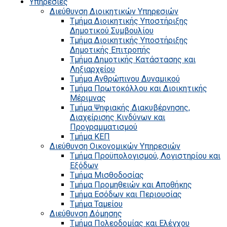
Υπηρεσίες
Διεύθυνση Διοικητικών Υπηρεσιών
Τμήμα Διοικητικής Υποστήριξης
Δημοτικού Συμβουλίου
Τμήμα Διοικητικής Υποστήριξης
Δημοτικής Επιτροπής
Τμήμα Δημοτικής Κατάστασης και
Ληξιαρχείου
Τμήμα Ανθρώπινου Δυναμικού
Τμήμα Πρωτοκόλλου και Διοικητικής
Μέριμνας
Τμήμα Ψηφιακής Διακυβέρνησης,
Διαχείρισης Κινδύνων και
Προγραμματισμού
Τμήμα ΚΕΠ
Διεύθυνση Οικονομικών Υπηρεσιών
Τμήμα Προϋπολογισμού, Λογιστηρίου και
Εξόδων
Τμήμα Μισθοδοσίας
Τμήμα Προμηθειών και Αποθήκης
Τμήμα Εσόδων και Περιουσίας
Τμήμα Ταμείου
Διεύθυνση Δόμησης
Τμήμα Πολεοδομίας και Ελέγχου