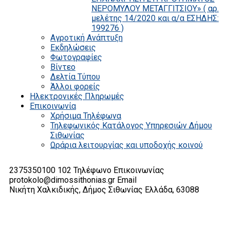
ΝΕΡΟΜΥΛΟΥ ΜΕΤΑΓΓΙΤΣΙΟΥ» ( αρ.
μελέτης 14/2020 και α/α ΕΣΗΔΗΣ:
199276 )
Αγροτική Ανάπτυξη
Εκδηλώσεις
Φωτογραφίες
Βίντεο
Δελτία Τύπου
Άλλοι φορείς
Ηλεκτρονικές Πληρωμές
Επικοινωνία
Χρήσιμα Τηλέφωνα
Τηλεφωνικός Κατάλογος Υπηρεσιών Δήμου
Σιθωνίας
Ωράρια λειτουργίας και υποδοχής κοινού
2375350100 102
Τηλέφωνο Επικοινωνίας
protokolo@dimossithonias.gr
Email
Νικήτη Χαλκιδικής, Δήμος Σιθωνίας
Ελλάδα, 63088