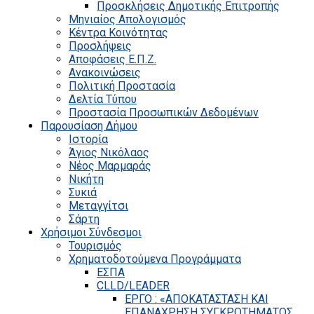
Προσκλήσεις Δημοτικής Επιτροπής
Μηνιαίος Απολογισμός
Κέντρα Κοινότητας
Προσλήψεις
Αποφάσεις Ε.Π.Ζ.
Ανακοινώσεις
Πολιτική Προστασία
Δελτία Τύπου
Προστασία Προσωπικών Δεδομένων
Παρουσίαση Δήμου
Ιστορία
Άγιος Νικόλαος
Νέος Μαρμαράς
Νικήτη
Συκιά
Μεταγγίτσι
Σάρτη
Χρήσιμοι Σύνδεσμοι
Τουρισμός
Χρηματοδοτούμενα Προγράμματα
ΕΣΠΑ
CLLD/LEADER
ΕΡΓΟ : «ΑΠΟΚΑΤΑΣΤΑΣΗ ΚΑΙ
ΕΠΑΝΑΧΡΗΣΗ ΣΥΓΚΡΟΤΗΜΑΤΟΣ