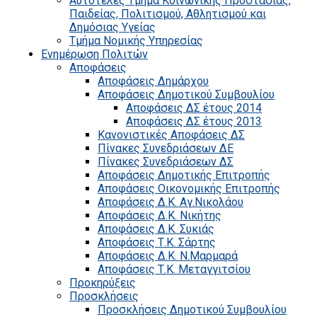
Αυτοτελές Τμήμα Κοινωνικής Προστασίας,
Παιδείας, Πολιτισμού, Αθλητισμού και
Δημόσιας Υγείας
Τμήμα Νομικής Υπηρεσίας
Ενημέρωση Πολιτών
Αποφάσεις
Αποφάσεις Δημάρχου
Αποφάσεις Δημοτικού Συμβουλίου
Αποφάσεις ΔΣ έτους 2014
Αποφάσεις ΔΣ έτους 2013
Κανονιστικές Αποφάσεις ΔΣ
Πίνακες Συνεδριάσεων ΔΕ
Πίνακες Συνεδριάσεων ΔΣ
Αποφάσεις Δημοτικής Επιτροπής
Αποφάσεις Οικονομικής Επιτροπής
Αποφάσεις Δ.Κ. Αγ.Νικολάου
Αποφάσεις Δ.Κ. Νικήτης
Αποφάσεις Δ.Κ. Συκιάς
Αποφάσεις Τ.Κ. Σάρτης
Αποφάσεις Δ.Κ. Ν.Μαρμαρά
Αποφάσεις Τ.Κ. Μεταγγιτσίου
Προκηρύξεις
Προσκλήσεις
Προσκλήσεις Δημοτικού Συμβουλίου