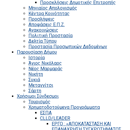
Προσκλήσεις Δημοτικής Επιτροπής
Μηνιαίος Απολογισμός
Κέντρα Κοινότητας
Προσλήψεις
Αποφάσεις Ε.Π.Ζ.
Ανακοινώσεις
Πολιτική Προστασία
Δελτία Τύπου
Προστασία Προσωπικών Δεδομένων
Παρουσίαση Δήμου
Ιστορία
Άγιος Νικόλαος
Νέος Μαρμαράς
Νικήτη
Συκιά
Μεταγγίτσι
Σάρτη
Χρήσιμοι Σύνδεσμοι
Τουρισμός
Χρηματοδοτούμενα Προγράμματα
ΕΣΠΑ
CLLD/LEADER
ΕΡΓΟ : «ΑΠΟΚΑΤΑΣΤΑΣΗ ΚΑΙ
ΕΠΑΝΑΧΡΗΣΗ ΣΥΓΚΡΟΤΗΜΑΤΟΣ