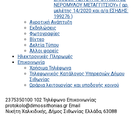
ΝΕΡΟΜΥΛΟΥ ΜΕΤΑΓΓΙΤΣΙΟΥ» ( αρ.
μελέτης 14/2020 και α/α ΕΣΗΔΗΣ:
199276 )
Αγροτική Ανάπτυξη
Εκδηλώσεις
Φωτογραφίες
Βίντεο
Δελτία Τύπου
Άλλοι φορείς
Ηλεκτρονικές Πληρωμές
Επικοινωνία
Χρήσιμα Τηλέφωνα
Τηλεφωνικός Κατάλογος Υπηρεσιών Δήμου
Σιθωνίας
Ωράρια λειτουργίας και υποδοχής κοινού
2375350100 102
Τηλέφωνο Επικοινωνίας
protokolo@dimossithonias.gr
Email
Νικήτη Χαλκιδικής, Δήμος Σιθωνίας
Ελλάδα, 63088