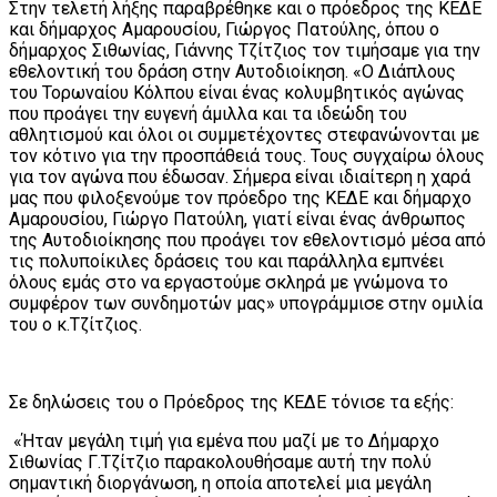
Στην τελετή λήξης παραβρέθηκε και ο πρόεδρος της ΚΕΔΕ
και δήμαρχος Αμαρουσίου, Γιώργος Πατούλης, όπου ο
δήμαρχος Σιθωνίας, Γιάννης Τζίτζιος τον τιμήσαμε για την
εθελοντική του δράση στην Αυτοδιοίκηση. «Ο Διάπλους
του Τορωναίου Κόλπου είναι ένας κολυμβητικός αγώνας
που προάγει την ευγενή άμιλλα και τα ιδεώδη του
αθλητισμού και όλοι οι συμμετέχοντες στεφανώνονται με
τον κότινο για την προσπάθειά τους. Τους συγχαίρω όλους
για τον αγώνα που έδωσαν. Σήμερα είναι ιδιαίτερη η χαρά
μας που φιλοξενούμε τον πρόεδρο της ΚΕΔΕ και δήμαρχο
Αμαρουσίου, Γιώργο Πατούλη, γιατί είναι ένας άνθρωπος
της Αυτοδιοίκησης που προάγει τον εθελοντισμό μέσα από
τις πολυποίκιλες δράσεις του και παράλληλα εμπνέει
όλους εμάς στο να εργαστούμε σκληρά με γνώμονα το
συμφέρον των συνδημοτών μας» υπογράμμισε στην ομιλία
του ο κ.Τζίτζιος.
Σε δηλώσεις του ο Πρόεδρος της ΚΕΔΕ τόνισε τα εξής:
«Ήταν μεγάλη τιμή για εμένα που μαζί με το Δήμαρχο
Σιθωνίας Γ.Τζίτζιο παρακολουθήσαμε αυτή την πολύ
σημαντική διοργάνωση, η οποία αποτελεί μια μεγάλη