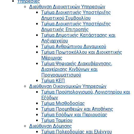
Υπηρεσίες
Διεύθυνση Διοικητικών Υπηρεσιών
Τμήμα Διοικητικής Υποστήριξης
Δημοτικού Συμβουλίου
Τμήμα Διοικητικής Υποστήριξης
Δημοτικής Επιτροπής
Τμήμα Δημοτικής Κατάστασης και
Ληξιαρχείου
Τμήμα Ανθρώπινου Δυναμικού
Τμήμα Πρωτοκόλλου και Διοικητικής
Μέριμνας
Τμήμα Ψηφιακής Διακυβέρνησης,
Διαχείρισης Κινδύνων και
Προγραμματισμού
Τμήμα ΚΕΠ
Διεύθυνση Οικονομικών Υπηρεσιών
Τμήμα Προϋπολογισμού, Λογιστηρίου και
Εξόδων
Τμήμα Μισθοδοσίας
Τμήμα Προμηθειών και Αποθήκης
Τμήμα Εσόδων και Περιουσίας
Τμήμα Ταμείου
Διεύθυνση Δόμησης
Τμήμα Πολεοδομίας και Ελέγχου