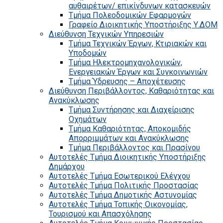
αυθαιρέτων/ επικίνδυνων κατασκευών
Τμήμα Πολεοδομικών Εφαρμογών
Γραφείο Διοικητικής Υποστήριξης Υ.ΔΟΜ
Διεύθυνση Τεχνικών Υπηρεσιών
Τμήμα Τεχνικών Έργων, Κτιριακών και
Υποδομών
Τμήμα Ηλεκτρομηχανολογικών,
Ενεργειακών Έργων και Συγκοινωνιών
Τμήμα Ύδρευσης – Αποχέτευσης
Διεύθυνση Περιβάλλοντος, Καθαριότητας και
Ανακύκλωσης
Τμήμα Συντήρησης και Διαχείρισης
Οχημάτων
Τμήμα Καθαριότητας, Αποκομιδής
Απορριμμάτων και Ανακύκλωσης
Τμήμα Περιβάλλοντος και Πρασίνου
Αυτοτελές Τμήμα Διοικητικής Υποστήριξης
Δημάρχου
Αυτοτελές Τμήμα Εσωτερικού Ελέγχου
Αυτοτελές Τμήμα Πολιτικής Προστασίας
Αυτοτελές Τμήμα Δημοτικής Αστυνομίας
Αυτοτελές Τμήμα Τοπικής Οικονομίας,
Τουρισμού και Απασχόλησης