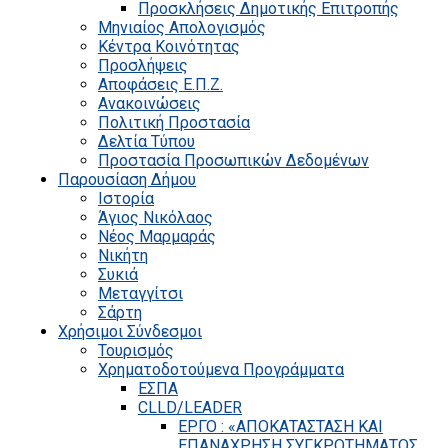
Προσκλήσεις Δημοτικής Επιτροπής
Μηνιαίος Απολογισμός
Κέντρα Κοινότητας
Προσλήψεις
Αποφάσεις Ε.Π.Ζ.
Ανακοινώσεις
Πολιτική Προστασία
Δελτία Τύπου
Προστασία Προσωπικών Δεδομένων
Παρουσίαση Δήμου
Ιστορία
Άγιος Νικόλαος
Νέος Μαρμαράς
Νικήτη
Συκιά
Μεταγγίτσι
Σάρτη
Χρήσιμοι Σύνδεσμοι
Τουρισμός
Χρηματοδοτούμενα Προγράμματα
ΕΣΠΑ
CLLD/LEADER
ΕΡΓΟ : «ΑΠΟΚΑΤΑΣΤΑΣΗ ΚΑΙ
ΕΠΑΝΑΧΡΗΣΗ ΣΥΓΚΡΟΤΗΜΑΤΟΣ