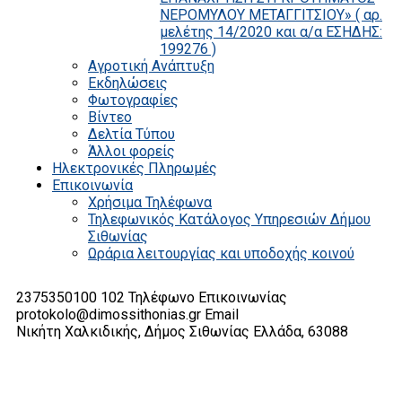
ΝΕΡΟΜΥΛΟΥ ΜΕΤΑΓΓΙΤΣΙΟΥ» ( αρ.
μελέτης 14/2020 και α/α ΕΣΗΔΗΣ:
199276 )
Αγροτική Ανάπτυξη
Εκδηλώσεις
Φωτογραφίες
Βίντεο
Δελτία Τύπου
Άλλοι φορείς
Ηλεκτρονικές Πληρωμές
Επικοινωνία
Χρήσιμα Τηλέφωνα
Τηλεφωνικός Κατάλογος Υπηρεσιών Δήμου
Σιθωνίας
Ωράρια λειτουργίας και υποδοχής κοινού
2375350100 102
Τηλέφωνο Επικοινωνίας
protokolo@dimossithonias.gr
Email
Νικήτη Χαλκιδικής, Δήμος Σιθωνίας
Ελλάδα, 63088