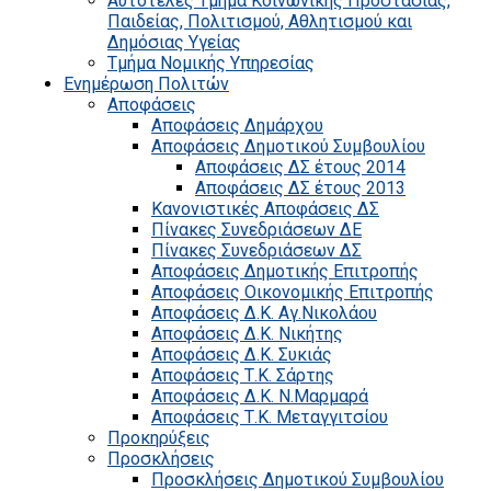
Αυτοτελές Τμήμα Κοινωνικής Προστασίας,
Παιδείας, Πολιτισμού, Αθλητισμού και
Δημόσιας Υγείας
Τμήμα Νομικής Υπηρεσίας
Ενημέρωση Πολιτών
Αποφάσεις
Αποφάσεις Δημάρχου
Αποφάσεις Δημοτικού Συμβουλίου
Αποφάσεις ΔΣ έτους 2014
Αποφάσεις ΔΣ έτους 2013
Κανονιστικές Αποφάσεις ΔΣ
Πίνακες Συνεδριάσεων ΔΕ
Πίνακες Συνεδριάσεων ΔΣ
Αποφάσεις Δημοτικής Επιτροπής
Αποφάσεις Οικονομικής Επιτροπής
Αποφάσεις Δ.Κ. Αγ.Νικολάου
Αποφάσεις Δ.Κ. Νικήτης
Αποφάσεις Δ.Κ. Συκιάς
Αποφάσεις Τ.Κ. Σάρτης
Αποφάσεις Δ.Κ. Ν.Μαρμαρά
Αποφάσεις Τ.Κ. Μεταγγιτσίου
Προκηρύξεις
Προσκλήσεις
Προσκλήσεις Δημοτικού Συμβουλίου