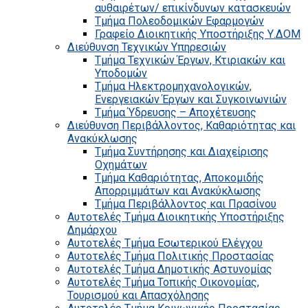
αυθαιρέτων/ επικίνδυνων κατασκευών
Τμήμα Πολεοδομικών Εφαρμογών
Γραφείο Διοικητικής Υποστήριξης Υ.ΔΟΜ
Διεύθυνση Τεχνικών Υπηρεσιών
Τμήμα Τεχνικών Έργων, Κτιριακών και
Υποδομών
Τμήμα Ηλεκτρομηχανολογικών,
Ενεργειακών Έργων και Συγκοινωνιών
Τμήμα Ύδρευσης – Αποχέτευσης
Διεύθυνση Περιβάλλοντος, Καθαριότητας και
Ανακύκλωσης
Τμήμα Συντήρησης και Διαχείρισης
Οχημάτων
Τμήμα Καθαριότητας, Αποκομιδής
Απορριμμάτων και Ανακύκλωσης
Τμήμα Περιβάλλοντος και Πρασίνου
Αυτοτελές Τμήμα Διοικητικής Υποστήριξης
Δημάρχου
Αυτοτελές Τμήμα Εσωτερικού Ελέγχου
Αυτοτελές Τμήμα Πολιτικής Προστασίας
Αυτοτελές Τμήμα Δημοτικής Αστυνομίας
Αυτοτελές Τμήμα Τοπικής Οικονομίας,
Τουρισμού και Απασχόλησης