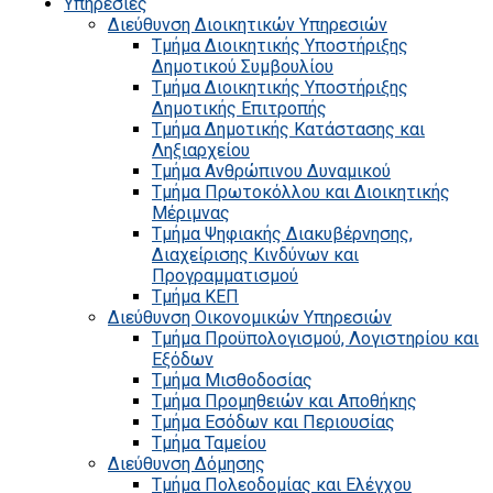
Υπηρεσίες
Διεύθυνση Διοικητικών Υπηρεσιών
Τμήμα Διοικητικής Υποστήριξης
Δημοτικού Συμβουλίου
Τμήμα Διοικητικής Υποστήριξης
Δημοτικής Επιτροπής
Τμήμα Δημοτικής Κατάστασης και
Ληξιαρχείου
Τμήμα Ανθρώπινου Δυναμικού
Τμήμα Πρωτοκόλλου και Διοικητικής
Μέριμνας
Τμήμα Ψηφιακής Διακυβέρνησης,
Διαχείρισης Κινδύνων και
Προγραμματισμού
Τμήμα ΚΕΠ
Διεύθυνση Οικονομικών Υπηρεσιών
Τμήμα Προϋπολογισμού, Λογιστηρίου και
Εξόδων
Τμήμα Μισθοδοσίας
Τμήμα Προμηθειών και Αποθήκης
Τμήμα Εσόδων και Περιουσίας
Τμήμα Ταμείου
Διεύθυνση Δόμησης
Τμήμα Πολεοδομίας και Ελέγχου