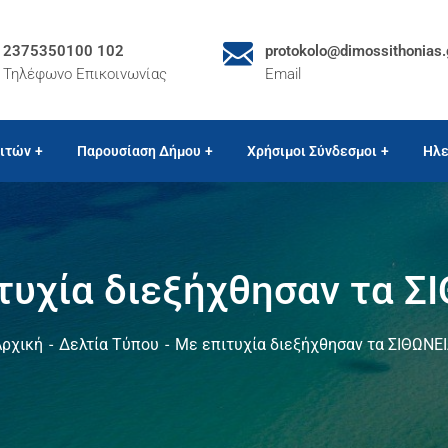
2375350100 102
protokolo@dimossithonias.
Τηλέφωνο Επικοινωνίας
Email
ιτών
Παρουσίαση Δήμου
Χρήσιμοι Σύνδεσμοι
Ηλε
τυχία διεξήχθησαν τα Σ
ρχική
Δελτία Τύπου
Με επιτυχία διεξήχθησαν τα ΣΙΘΩΝΕ