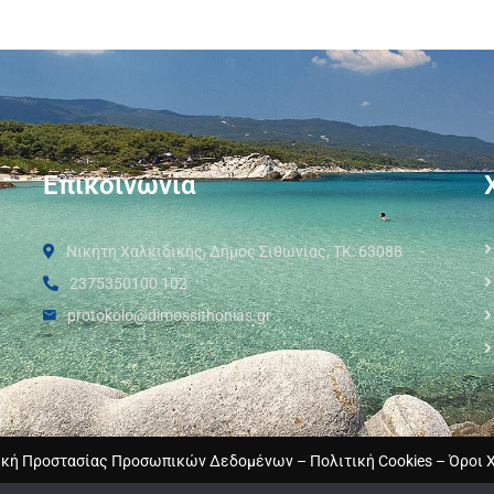
Επικοινωνία
Νικήτη Χαλκιδικής, Δήμος Σιθωνίας, ΤΚ: 63088
2375350100 102
protokolo@dimossithonias.gr
ική Προστασίας Προσωπικών Δεδομένων
–
Πολιτική Cookies
–
Όροι 