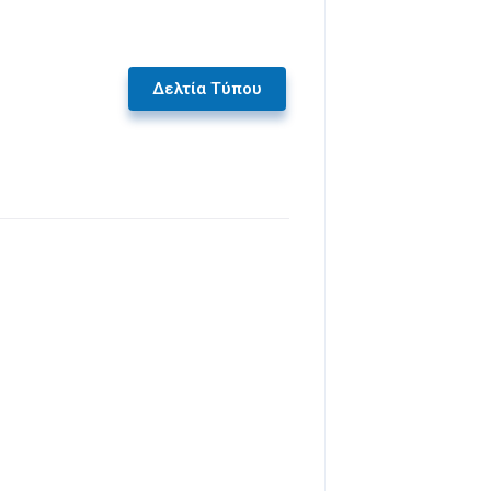
Δελτία Τύπου