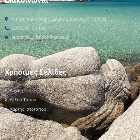
Επικοινωνία
Νικήτη Χαλκιδικής, Δήμος Σιθωνίας, ΤΚ: 63088
2375350100 102
protokolo@dimossithonias.gr
Χρήσιμες Σελίδες
Αρχική
Δελτία Τύπου
Χάρτης Ιστοτόπου
Επικοινωνία