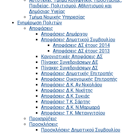
Αυτοτελές Τμήμα Κοινωνικής Προστασίας,
Παιδείας, Πολιτισμού, Αθλητισμού και
Δημόσιας Υγείας
Τμήμα Νομικής Υπηρεσίας
Ενημέρωση Πολιτών
Αποφάσεις
Αποφάσεις Δημάρχου
Αποφάσεις Δημοτικού Συμβουλίου
Αποφάσεις ΔΣ έτους 2014
Αποφάσεις ΔΣ έτους 2013
Κανονιστικές Αποφάσεις ΔΣ
Πίνακες Συνεδριάσεων ΔΕ
Πίνακες Συνεδριάσεων ΔΣ
Αποφάσεις Δημοτικής Επιτροπής
Αποφάσεις Οικονομικής Επιτροπής
Αποφάσεις Δ.Κ. Αγ.Νικολάου
Αποφάσεις Δ.Κ. Νικήτης
Αποφάσεις Δ.Κ. Συκιάς
Αποφάσεις Τ.Κ. Σάρτης
Αποφάσεις Δ.Κ. Ν.Μαρμαρά
Αποφάσεις Τ.Κ. Μεταγγιτσίου
Προκηρύξεις
Προσκλήσεις
Προσκλήσεις Δημοτικού Συμβουλίου