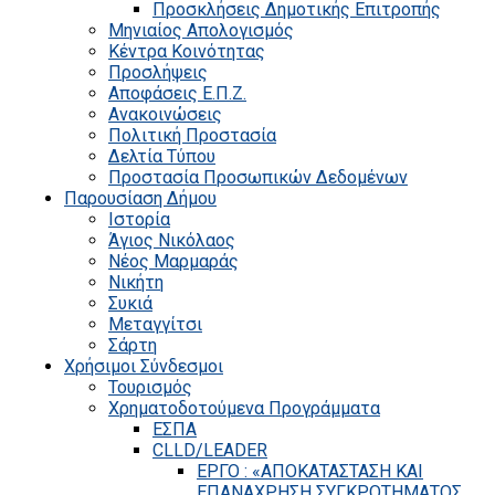
Προσκλήσεις Δημοτικής Επιτροπής
Μηνιαίος Απολογισμός
Κέντρα Κοινότητας
Προσλήψεις
Αποφάσεις Ε.Π.Ζ.
Ανακοινώσεις
Πολιτική Προστασία
Δελτία Τύπου
Προστασία Προσωπικών Δεδομένων
Παρουσίαση Δήμου
Ιστορία
Άγιος Νικόλαος
Νέος Μαρμαράς
Νικήτη
Συκιά
Μεταγγίτσι
Σάρτη
Χρήσιμοι Σύνδεσμοι
Τουρισμός
Χρηματοδοτούμενα Προγράμματα
ΕΣΠΑ
CLLD/LEADER
ΕΡΓΟ : «ΑΠΟΚΑΤΑΣΤΑΣΗ ΚΑΙ
ΕΠΑΝΑΧΡΗΣΗ ΣΥΓΚΡΟΤΗΜΑΤΟΣ