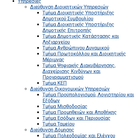
Υπηρεσίες
Διεύθυνση Διοικητικών Υπηρεσιών
Τμήμα Διοικητικής Υποστήριξης
Δημοτικού Συμβουλίου
Τμήμα Διοικητικής Υποστήριξης
Δημοτικής Επιτροπής
Τμήμα Δημοτικής Κατάστασης και
Ληξιαρχείου
Τμήμα Ανθρώπινου Δυναμικού
Τμήμα Πρωτοκόλλου και Διοικητικής
Μέριμνας
Τμήμα Ψηφιακής Διακυβέρνησης,
Διαχείρισης Κινδύνων και
Προγραμματισμού
Τμήμα ΚΕΠ
Διεύθυνση Οικονομικών Υπηρεσιών
Τμήμα Προϋπολογισμού, Λογιστηρίου και
Εξόδων
Τμήμα Μισθοδοσίας
Τμήμα Προμηθειών και Αποθήκης
Τμήμα Εσόδων και Περιουσίας
Τμήμα Ταμείου
Διεύθυνση Δόμησης
Τμήμα Πολεοδομίας και Ελέγχου