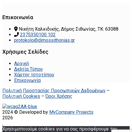
Επικοινωνία
Νικήτη Χαλκιδικής, Δήμος Σιθωνίας, ΤΚ: 63088
2375350100 102
protokolo@dimossithonias.gr
Χρήσιμες Σελίδες
Αρχική
Δελτία Τύπου
Χάρτης Ιστοτόπου
Επικοινωνία
Πολιτική Προστασίας Προσωπικών Δεδομένων
–
Πολιτική Cookies
–
Όροι Χρήσης
2024 © Developed by
MyCompany Projects
2026
.
Χρησιμοποιούμε cookies για να σας προσφέρουμε την