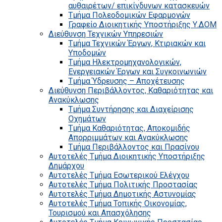
αυθαιρέτων/ επικίνδυνων κατασκευών
Τμήμα Πολεοδομικών Εφαρμογών
Γραφείο Διοικητικής Υποστήριξης Υ.ΔΟΜ
Διεύθυνση Τεχνικών Υπηρεσιών
Τμήμα Τεχνικών Έργων, Κτιριακών και
Υποδομών
Τμήμα Ηλεκτρομηχανολογικών,
Ενεργειακών Έργων και Συγκοινωνιών
Τμήμα Ύδρευσης – Αποχέτευσης
Διεύθυνση Περιβάλλοντος, Καθαριότητας και
Ανακύκλωσης
Τμήμα Συντήρησης και Διαχείρισης
Οχημάτων
Τμήμα Καθαριότητας, Αποκομιδής
Απορριμμάτων και Ανακύκλωσης
Τμήμα Περιβάλλοντος και Πρασίνου
Αυτοτελές Τμήμα Διοικητικής Υποστήριξης
Δημάρχου
Αυτοτελές Τμήμα Εσωτερικού Ελέγχου
Αυτοτελές Τμήμα Πολιτικής Προστασίας
Αυτοτελές Τμήμα Δημοτικής Αστυνομίας
Αυτοτελές Τμήμα Τοπικής Οικονομίας,
Τουρισμού και Απασχόλησης