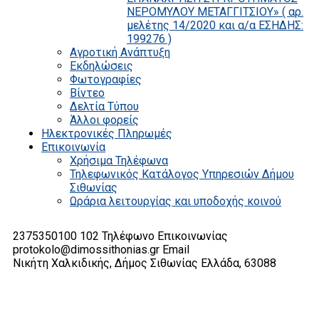
ΝΕΡΟΜΥΛΟΥ ΜΕΤΑΓΓΙΤΣΙΟΥ» ( αρ.
μελέτης 14/2020 και α/α ΕΣΗΔΗΣ:
199276 )
Αγροτική Ανάπτυξη
Εκδηλώσεις
Φωτογραφίες
Βίντεο
Δελτία Τύπου
Άλλοι φορείς
Ηλεκτρονικές Πληρωμές
Επικοινωνία
Χρήσιμα Τηλέφωνα
Τηλεφωνικός Κατάλογος Υπηρεσιών Δήμου
Σιθωνίας
Ωράρια λειτουργίας και υποδοχής κοινού
2375350100 102
Τηλέφωνο Επικοινωνίας
protokolo@dimossithonias.gr
Email
Νικήτη Χαλκιδικής, Δήμος Σιθωνίας
Ελλάδα, 63088