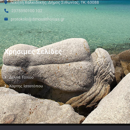
Νικήτη Χαλκιδικής, Δήμος Σιθωνίας, ΤΚ: 63088
2375350100 102
protokolo@dimossithonias.gr
Χρήσιμες Σελίδες
Αρχική
Δελτία Τύπου
Χάρτης Ιστοτόπου
Επικοινωνία