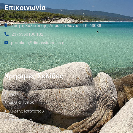
Επικοινωνία
Νικήτη Χαλκιδικής, Δήμος Σιθωνίας, ΤΚ: 63088
2375350100 102
protokolo@dimossithonias.gr
Χρήσιμες Σελίδες
Αρχική
Δελτία Τύπου
Χάρτης Ιστοτόπου
Επικοινωνία